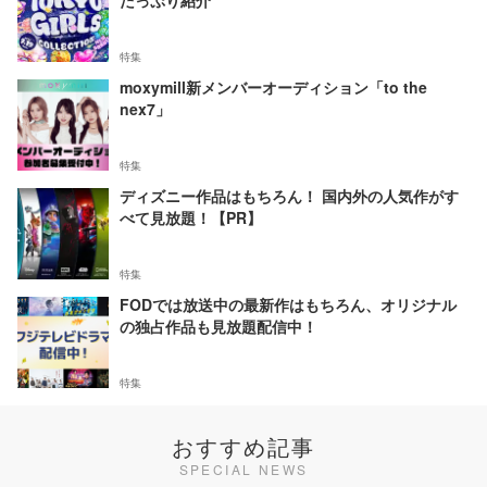
たっぷり紹介
特集
moxymill新メンバーオーディション「to the
nex7」
特集
ディズニー作品はもちろん！ 国内外の人気作がす
べて見放題！【PR】
特集
FODでは放送中の最新作はもちろん、オリジナル
の独占作品も見放題配信中！
特集
おすすめ記事
SPECIAL NEWS