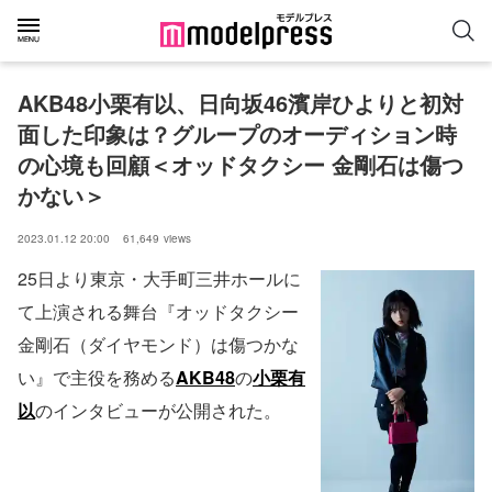
AKB48小栗有以、日向坂46濱岸ひよりと初対
面した印象は？グループのオーディション時
の心境も回顧＜オッドタクシー 金剛石は傷つ
かない＞
2023.01.12 20:00
61,649
views
25日より東京・大手町三井ホールに
て上演される舞台『オッドタクシー
金剛石（ダイヤモンド）は傷つかな
い』で主役を務める
AKB48
の
小栗有
以
のインタビューが公開された。