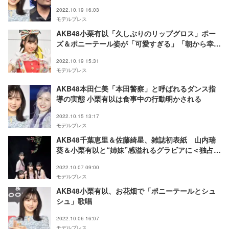
2022.10.19 16:03
モデルプレス
AKB48小栗有以「久しぶりのリップグロス」ポー
ズ＆ポニーテール姿が「可愛すぎる」「朝から幸
せ」と反響
2022.10.19 15:31
モデルプレス
AKB48本田仁美「本田警察」と呼ばれるダンス指
導の実態 小栗有以は食事中の行動明かされる
2022.10.15 13:17
モデルプレス
AKB48千葉恵里＆佐藤綺星、雑誌初表紙 山内瑞
葵＆小栗有以と“姉妹”感溢れるグラビアに＜独占カ
ットあり＞
2022.10.07 09:00
モデルプレス
AKB48小栗有以、お花畑で「ポニーテールとシュ
シュ」歌唱
2022.10.06 16:07
モデルプレス