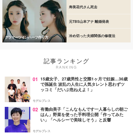
寿美花代さん死去
元TBS山本アナ 離婚発表
冷め切った夫婦関係の修復法
グラマーツインハーフ作り方
記事ランキング
RANKING
01
15歳女子、27歳男性と交際1ヶ月で妊娠…36歳
で孫誕生 波乱の人生に人気タレント思わずツ
ッコミ「だいぶ危ねえよ！」
モデルプレス
02
有働由美子「こんなもんです一人暮らしの朝ご
はん」野菜を使った手料理公開「作ってみた
い」「ヘルシーで美味しそう」と反響
モデルプレス