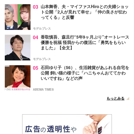
03
山本舞香、夫・マイファスHiroとの夫婦ショッ
ト公開「2人が見れて幸せ」「仲の良さが伝わ
ってくる」と反響
モデルプレス
04
香取慎吾、森且行“5年9ヶ月ぶり”オートレース
優勝を祝福 怪我からの復活に「勇気をもらい
ました」【全文】
モデルプレス
05
石田ゆり子（56）、生活雑貨があふれる自宅を
公開 飼い猫の様子に「ハニちゃんおててかわ
いいですね」などの声
ABEMA TIMES
もっとみる