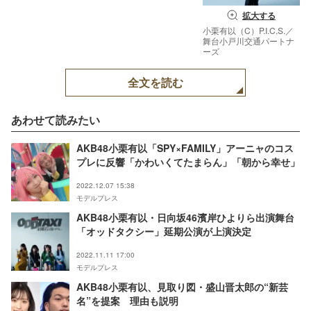
拡大する
小栗有以（C）P.I.C.S.／
舞台小戸川交通パートナ
ーズ
全文を読む
あわせて読みたい
AKB48小栗有以「SPY×FAMILY」アーニャのコス
プレに反響「かわいくてたまらん」「朝から幸せ」
2022.12.07 15:38
モデルプレス
AKB48小栗有以・日向坂46濱岸ひよりら出演舞台
「オッドタクシー」延期公演が上演決定
2022.11.11 17:00
モデルプレス
AKB48小栗有以、見取り図・盛山晋太郎の“新芸
名”を提案 理由も説明