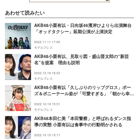
あわせて読みたい
AKB48小栗有以・日向坂46濱岸ひよりら出演舞台
「オッドタクシー」延期公演が上演決定
2022.11.11 17:00
モデルプレス
AKB48小栗有以、見取り図・盛山晋太郎の“新芸
名”を提案 理由も説明
2022.10.19 16:03
モデルプレス
AKB48小栗有以「久しぶりのリップグロス」ポー
ズ＆ポニーテール姿が「可愛すぎる」「朝から幸
せ」と反響
2022.10.19 15:31
モデルプレス
AKB48本田仁美「本田警察」と呼ばれるダンス指
導の実態 小栗有以は食事中の行動明かされる
2022.10.15 13:17