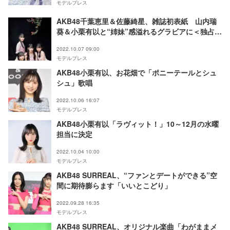
モデルプレス
AKB48千葉恵里＆佐藤綺星、雑誌初表紙 山内瑞
葵＆小栗有以と“姉妹”感溢れるグラビアに＜独占カ
ットあり＞
2022.10.07 09:00
モデルプレス
AKB48小栗有以、お花畑で「ポニーテールとシュ
シュ」歌唱
2022.10.06 16:07
モデルプレス
AKB48小栗有以「ラヴィット！」10～12月の水曜
担当に決定
2022.10.04 10:00
モデルプレス
AKB48 SURREAL、“ファンとデートができる”空
間に期待膨らます「いいとこどり」
2022.09.28 16:35
モデルプレス
AKB48 SURREAL、オリジナル楽曲「わがままメ