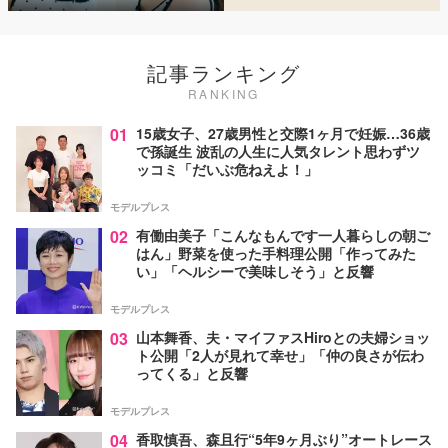
記事ランキング
RANKING
01
15歳女子、27歳男性と交際1ヶ月で妊娠…36歳
で孫誕生 波乱の人生に人気タレント思わずツ
ッコミ「だいぶ危ねえよ！」
モデルプレス
02
有働由美子「こんなもんです一人暮らしの朝ご
はん」野菜を使った手料理公開「作ってみた
い」「ヘルシーで美味しそう」と反響
モデルプレス
03
山本舞香、夫・マイファスHiroとの夫婦ショッ
ト公開「2人が見れて幸せ」「仲の良さが伝わ
ってくる」と反響
モデルプレス
04
香取慎吾、森且行“5年9ヶ月ぶり”オートレース