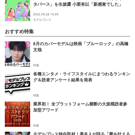
タバース」を生披露 小栗有以「新感覚でした」
2022.09.28 16:25
モデルプレス
おすすめ特集
8月のカバーモデルは映画「ブルーロック」の高橋
文哉
特集
各種エンタメ・ライフスタイルにまつわるランキン
グ＆読者アンケート結果を発表
特集
業界初！ 全プラットフォーム横断の大規模読者参
加型アワード
特集
モデルプレス独自取材！著名人が語る「夢を叶える