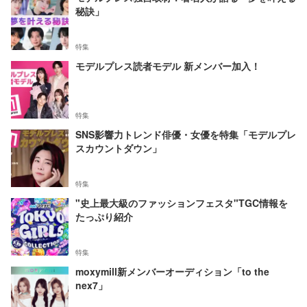
秘訣」
特集
モデルプレス読者モデル 新メンバー加入！
特集
SNS影響力トレンド俳優・女優を特集「モデルプレ
スカウントダウン」
特集
"史上最大級のファッションフェスタ"TGC情報を
たっぷり紹介
特集
moxymill新メンバーオーディション「to the
nex7」