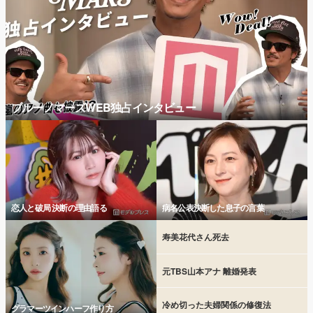
ブルーノマーズWEB独占インタビュー
恋人と破局 決断の理由語る
病名公表決断した息子の言葉
寿美花代さん死去
元TBS山本アナ 離婚発表
冷め切った夫婦関係の修復法
グラマーツインハーフ作り方