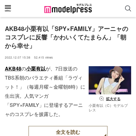
AKB48小栗有以「SPY×FAMILY」アーニャの
コスプレに反響「かわいくてたまらん」「朝
から幸せ」
2022.12.07 15:38
52,415
views
AKB48
の
小栗有以
が、7日放送の
TBS系朝のバラエティ番組「ラヴィ
ット！」（毎週月曜～金曜朝8時）に
生出演。人気マンガ
拡大する
「SPY×FAMILY」に登場するアーニ
小栗有以（C）モデルプ
レス
ャのコスプレを披露した。
全文を読む