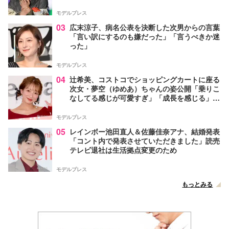
モデルプレス
03
広末涼子、病名公表を決断した次男からの言葉
「言い訳にするのも嫌だった」「言うべきか迷
った」
モデルプレス
04
辻希美、コストコでショッピングカートに座る
次女・夢空（ゆめあ）ちゃんの姿公開「乗りこ
なしてる感じが可愛すぎ」「成長を感じる」の
声
モデルプレス
05
レインボー池田直人＆佐藤佳奈アナ、結婚発表
「コント内で発表させていただきました」読売
テレビ退社は生活拠点変更のため
モデルプレス
もっとみる