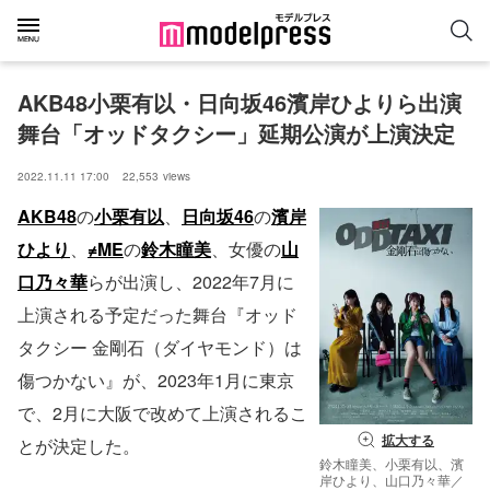
AKB48小栗有以・日向坂46濱岸ひよりら出演
舞台「オッドタクシー」延期公演が上演決定
2022.11.11 17:00
22,553
views
AKB48
の
小栗有以
、
日向坂46
の
濱岸
ひより
、
≠ME
の
鈴木瞳美
、女優の
山
口乃々華
らが出演し、2022年7月に
上演される予定だった舞台『オッド
タクシー 金剛石（ダイヤモンド）は
傷つかない』が、2023年1月に東京
で、2月に大阪で改めて上演されるこ
拡大する
とが決定した。
鈴木瞳美、小栗有以、濱
岸ひより、山口乃々華／