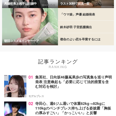
再婚発表 お相手は妊娠中
ラスト30秒で状況一変
「ウマ娘」声優 結婚発表
鈴木砂羽 子宮筋腫摘出
都合のよい恋を卒業するには
朝活コスメ＆インナーケア
記事ランキング
RANKING
01
集英社、日向坂46藤嶌果歩の写真集を巡り声明
発表 注意喚起も「必要に応じて法的措置を含
む対応を検討」
モデルプレス
02
寺田心、週6ジム通いで体重62kg→82kgに
110kgのベンチプレス持ち上げる姿披露「胸板
の厚みすごい」「かっこいい」と反響