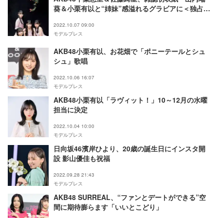
葵＆小栗有以と“姉妹”感溢れるグラビアに＜独占カ
ットあり＞
2022.10.07 09:00
モデルプレス
AKB48小栗有以、お花畑で「ポニーテールとシュ
シュ」歌唱
2022.10.06 16:07
モデルプレス
AKB48小栗有以「ラヴィット！」10～12月の水曜
担当に決定
2022.10.04 10:00
モデルプレス
日向坂46濱岸ひより、20歳の誕生日にインスタ開
設 影山優佳も祝福
2022.09.28 21:43
モデルプレス
AKB48 SURREAL、“ファンとデートができる”空
間に期待膨らます「いいとこどり」