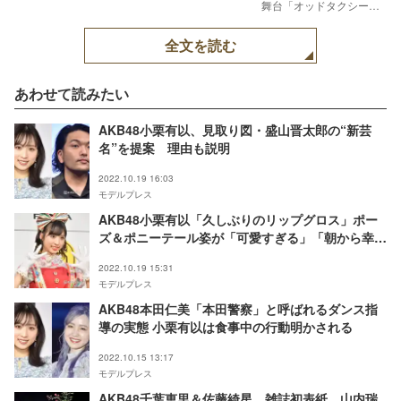
舞台「オッドタクシー」
キービジュアル（C）
P.I.C.S.／舞台小戸川交通
全文を読む
パートナーズ
あわせて読みたい
AKB48小栗有以、見取り図・盛山晋太郎の“新芸
名”を提案 理由も説明
2022.10.19 16:03
モデルプレス
AKB48小栗有以「久しぶりのリップグロス」ポー
ズ＆ポニーテール姿が「可愛すぎる」「朝から幸
せ」と反響
2022.10.19 15:31
モデルプレス
AKB48本田仁美「本田警察」と呼ばれるダンス指
導の実態 小栗有以は食事中の行動明かされる
2022.10.15 13:17
モデルプレス
AKB48千葉恵里＆佐藤綺星、雑誌初表紙 山内瑞