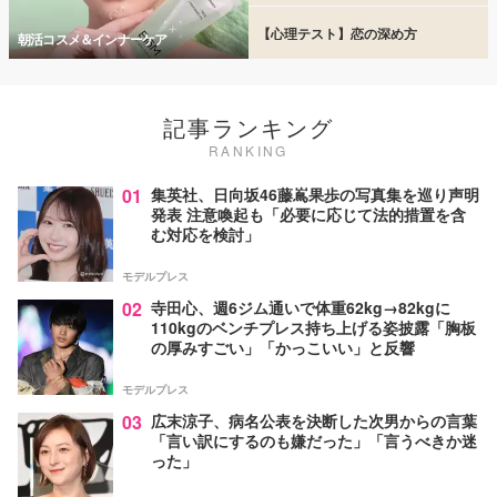
【心理テスト】恋の深め方
朝活コスメ＆インナーケア
記事ランキング
RANKING
01
集英社、日向坂46藤嶌果歩の写真集を巡り声明
発表 注意喚起も「必要に応じて法的措置を含
む対応を検討」
モデルプレス
02
寺田心、週6ジム通いで体重62kg→82kgに
110kgのベンチプレス持ち上げる姿披露「胸板
の厚みすごい」「かっこいい」と反響
モデルプレス
03
広末涼子、病名公表を決断した次男からの言葉
「言い訳にするのも嫌だった」「言うべきか迷
った」