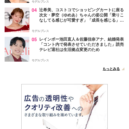
モデルプレス
04
辻希美、コストコでショッピングカートに座る
次女・夢空（ゆめあ）ちゃんの姿公開「乗りこ
なしてる感じが可愛すぎ」「成長を感じる」の
声
モデルプレス
05
レインボー池田直人＆佐藤佳奈アナ、結婚発表
「コント内で発表させていただきました」読売
テレビ退社は生活拠点変更のため
モデルプレス
もっとみる