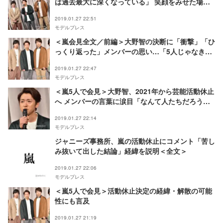
は過去最大に深くなっている」 笑顔をみせた場面
と報道陣を和ませたやりとり
2019.01.27 22:51
モデルプレス
＜嵐会見全文／前編＞大野智の決断に「衝撃」「ひ
っくり返った」メンバーの思い…「5人じゃなきゃ
嵐じゃない」活動休止決定に至るまで
2019.01.27 22:47
モデルプレス
＜嵐5人で会見＞大野智、2021年から芸能活動休止
へ メンバーの言葉に涙目「なんて人たちだろう」
「嵐で良かった」
2019.01.27 22:14
モデルプレス
ジャニーズ事務所、嵐の活動休止にコメント「苦し
み抜いて出した結論」経緯を説明＜全文＞
2019.01.27 22:06
モデルプレス
＜嵐5人で会見＞活動休止決定の経緯・解散の可能
性にも言及
2019.01.27 21:19