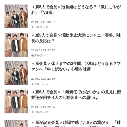
＜嵐5人で会見＞冠番組はどうなる？「嵐にしやが
れ」「VS嵐」
2019.01.28 00:07
モデルプレス
＜嵐5人で会見＞活動休止決定にジャニー喜多川社
長の反応は？
2019.01.27 23:22
モデルプレス
＜嵐会見＞休止までの2年間、活動はどうなる？フ
ァンへ「申し訳ない」心境を吐露
2019.01.27 22:59
モデルプレス
＜嵐5人で会見＞「無責任ではないか」の意見に櫻
井翔が回答 4人の活動休止への思いは
2019.01.27 22:55
モデルプレス
＜嵐が記者会見＞現場で感じた5人の繋がり―「絆