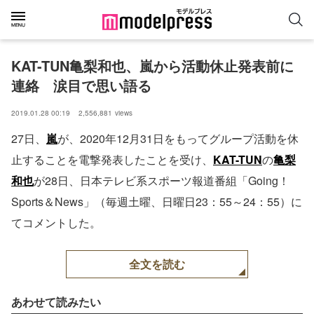
KAT-TUN亀梨和也、嵐から活動休止発表前に
連絡　涙目で思い語る
2019.01.28 00:19
2,556,881
views
27日、
嵐
が、2020年12月31日をもってグループ活動を休
止することを電撃発表したことを受け、
KAT-TUN
の
亀梨
和也
が28日、日本テレビ系スポーツ報道番組「Going！
Sports＆News」（毎週土曜、日曜日23：55～24：55）に
てコメントした。
全文を読む
あわせて読みたい