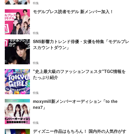
特集
モデルプレス読者モデル 新メンバー加入！
特集
SNS影響力トレンド俳優・女優を特集「モデルプレ
スカウントダウン」
特集
"史上最大級のファッションフェスタ"TGC情報を
たっぷり紹介
特集
moxymill新メンバーオーディション「to the
nex7」
特集
ディズニー作品はもちろん！ 国内外の人気作がす