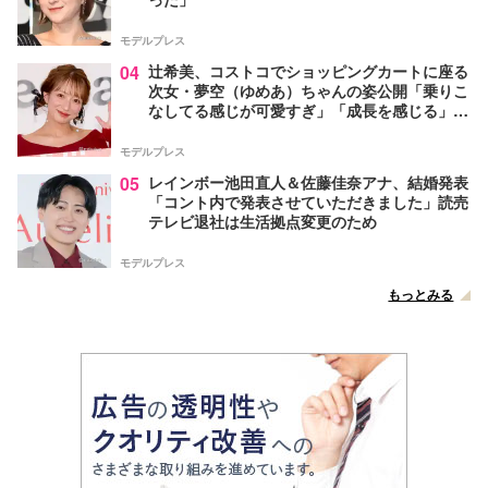
モデルプレス
04
辻希美、コストコでショッピングカートに座る
次女・夢空（ゆめあ）ちゃんの姿公開「乗りこ
なしてる感じが可愛すぎ」「成長を感じる」の
声
モデルプレス
05
レインボー池田直人＆佐藤佳奈アナ、結婚発表
「コント内で発表させていただきました」読売
テレビ退社は生活拠点変更のため
モデルプレス
もっとみる