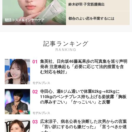
鈴木砂羽 子宮筋腫摘出
都合のよい恋を卒業するには
朝活コスメ＆インナーケア
記事ランキング
RANKING
01
集英社、日向坂46藤嶌果歩の写真集を巡り声明
発表 注意喚起も「必要に応じて法的措置を含
む対応を検討」
モデルプレス
02
寺田心、週6ジム通いで体重62kg→82kgに
110kgのベンチプレス持ち上げる姿披露「胸板
の厚みすごい」「かっこいい」と反響
モデルプレス
03
広末涼子、病名公表を決断した次男からの言葉
「言い訳にするのも嫌だった」「言うべきか迷
った」