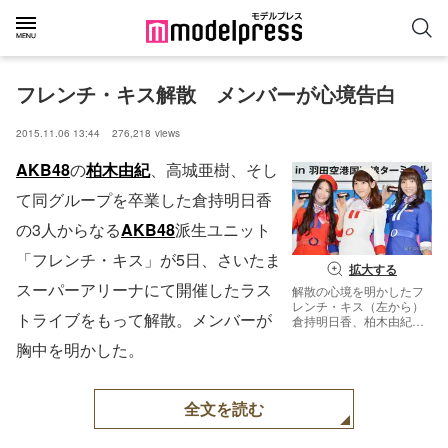
フレンチ・キス解散　メンバーが心境告白
2015.11.06 13:44
276,218
views
AKB48
の
柏木由紀
、高城亜樹、そし
て同グループを卒業した倉持明日香
の3人からなる
AKB48
派生ユニット
「フレンチ・キス」が5日、さいたま
拡大する
スーパーアリーナにて開催したラス
解散の心境を明かしたフ
レンチ・キス（左から）
トライブをもって解散。メンバーが
倉持明日香、柏木由紀、
高城亜樹【モデルプレ
胸中を明かした。
ス】
全文を読む