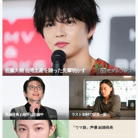
佐藤大樹 台湾土産を贈った先輩明かす
再婚発表 お相手は妊娠中
ラスト30秒で状況一変
「ウマ娘」声優 結婚発表