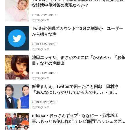
な誹謗中傷対策の実現なるか？
2020.05.24 19:07
モデルプレス
Twitter“休眠アカウント”12月に削除か ユーザー
から様々な声
2019.11.27 19:42
モデルプレス
池田エライザ、まさかのミスに「かわいい」「お茶
目」などの声続出
2019.01.24 18:28
モデルプレス
飯豊まりえ、Twitterで困ったこと回顧 田村淳
「あんなにしっかりしている人でも…」＜＃
Twitterトレンド大賞＞
2018.12.26 22:52
モデルプレス
nitiasa・おっさんずラブ・ななにー・乃木坂工
事…もっとも使われた“テレビ部門”ハッシュタグ
は？＜＃Twitterトレンド大賞＞