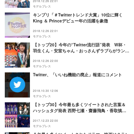
2018.12.26 22:01
モデルプレス
キンプリ「＃Twitterトレンド大賞」10位に輝く
King ＆ Princeデビュー年の活躍を象徴
2018.12.26 22:01
モデルプレス
【トップ20】今年の“Twitter流行語”発表 W杯・
羽生くん・安室ちゃん・おっさんずラブらがランク
イン＜＃Twitterトレンド大賞＞
2018.12.26 22:00
モデルプレス
Twitter、「いいね機能の廃止」報道にコメント
2018.10.30 12:06
モデルプレス
【トップ30】今年最も多くツイートされた言葉＆
ハッシュタグ発表 西野七瀬・齋藤飛鳥・香取慎吾
ら個人名もランクイン＜＃Twitterトレンド大賞＞
2017.12.23 22:00
モデルプレス