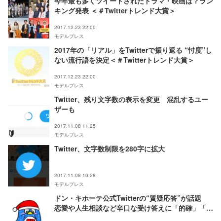
今年最も多くツイートされたドラマ・映画は？ラン
キング発表 ＜＃Twitterトレンド大賞＞
2017.12.23 22:00
モデルプレス
2017年の「リアル」をTwitterで振り返る “忖度”し
ない流行語を決定＜＃Twitterトレンド大賞＞
2017.12.23 22:00
モデルプレス
Twitter、残り文字数の表示を変更 混乱するユー
ザーも
2017.11.08 11:25
モデルプレス
Twitter、文字数制限を280字に拡大
2017.11.08 10:28
モデルプレス
ドン・キホーテ公式Twitterの“質疑応答”が話題
恋愛や人生相談など辛口な受け答えに「的確」「斜
め上」と盛り上がる