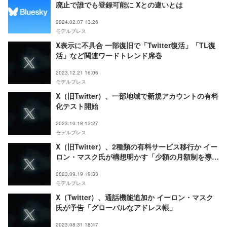
廃止で誰でも登録可能に Xとの違いとは
2024.02.07 13:26
モデルプレス
X表示に不具合 一部復旧で「Twitter復活」「TL復
活」など関連ワードトレンド席巻
2023.12.21 16:06
モデルプレス
X（旧Twitter）、一部地域で新規アカウントの有料
化テスト開始
2023.10.18 12:27
モデルプレス
X（旧Twitter）、2種類の有料サービス移行か イー
ロン・マスク氏が構想明かす「少額の月額制を導入
する以外思い付かない」
2023.09.19 19:33
モデルプレス
X（Twitter）、通話機能追加か イーロン・マスク
氏が予告「グローバルなアドレス帳」
2023.08.31 18:47