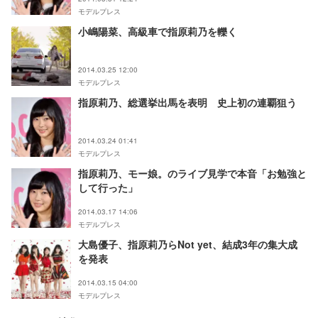
モデルプレス
小嶋陽菜、高級車で指原莉乃を轢く
2014.03.25 12:00
モデルプレス
指原莉乃、総選挙出馬を表明 史上初の連覇狙う
2014.03.24 01:41
モデルプレス
指原莉乃、モー娘。のライブ見学で本音「お勉強と
して行った」
2014.03.17 14:06
モデルプレス
大島優子、指原莉乃らNot yet、結成3年の集大成
を発表
2014.03.15 04:00
モデルプレス