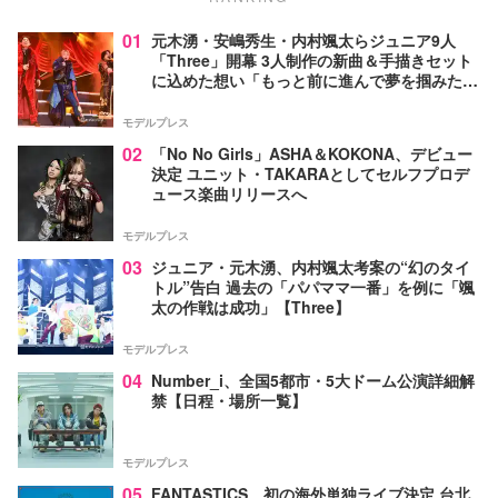
01
元木湧・安嶋秀生・内村颯太らジュニア9人
「Three」開幕 3人制作の新曲＆手描きセット
に込めた想い「もっと前に進んで夢を掴みた
い」【ゲネプロレポ】
モデルプレス
02
「No No Girls」ASHA＆KOKONA、デビュー
決定 ユニット・TAKARAとしてセルフプロデ
ュース楽曲リリースへ
モデルプレス
03
ジュニア・元木湧、内村颯太考案の“幻のタイ
トル”告白 過去の「パパママ一番」を例に「颯
太の作戦は成功」【Three】
モデルプレス
04
Number_i、全国5都市・5大ドーム公演詳細解
禁【日程・場所一覧】
モデルプレス
05
FANTASTICS、初の海外単独ライブ決定 台北