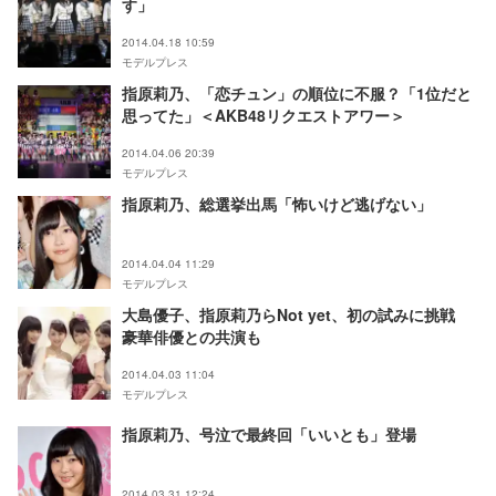
す」
2014.04.18 10:59
モデルプレス
指原莉乃、「恋チュン」の順位に不服？「1位だと
思ってた」＜AKB48リクエストアワー＞
2014.04.06 20:39
モデルプレス
指原莉乃、総選挙出馬「怖いけど逃げない」
2014.04.04 11:29
モデルプレス
大島優子、指原莉乃らNot yet、初の試みに挑戦
豪華俳優との共演も
2014.04.03 11:04
モデルプレス
指原莉乃、号泣で最終回「いいとも」登場
2014.03.31 12:24