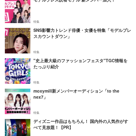
特集
SNS影響力トレンド俳優・女優を特集「モデルプレ
スカウントダウン」
特集
"史上最大級のファッションフェスタ"TGC情報を
たっぷり紹介
特集
moxymill新メンバーオーディション「to the
nex7」
特集
ディズニー作品はもちろん！ 国内外の人気作がす
べて見放題！【PR】