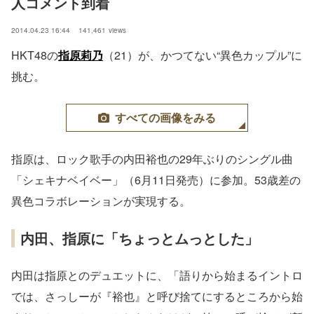
人コメント到着
2014.04.23 16:44
141,461
views
HKT48の
指原莉乃
（21）が、かつてない“異色カップル”に
挑む。
すべての画像をみる
指原は、ロック歌手の内田裕也の29年ぶりのシングル曲
「シェキナベイベー」（6月11日発売）に参加。53歳差の
異色コラボレーションが実現する。
内田、指原に「ちょっとムっとした」
内田は指原とのデュエットに、「語りから始まるイントロ
では、さっしーが『裕也』と呼び捨てにするところから始