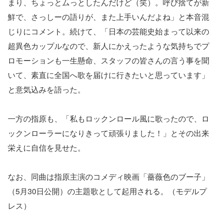
まり、ちょっとムっとしたんだけど（笑）。呼び捨てが新
鮮で、さっしーの語りが、また上手いんだよね」と本音混
じりにコメント。続けて、「日本の芸能史始まって以来の
超異色カップルなので、新人にかえったような気持ちでプ
ロモーションも一生懸命、スタッフの皆さんの言う事を聞
いて、素直に全国へ歌を届けに行きたいと思っています」
と意気込みを語った。
一方の指原も、「私もロックンロール風に歌ったので、ロ
ックンローラーになりきって頑張りました！」とその出来
栄えに自信を見せた。
なお、同曲は指原主演のコメディ映画「薔薇色のブー子」
（5月30日公開）の主題歌として起用される。（モデルプ
レス）