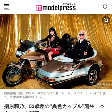
内田裕也（右）の29年ぶりのシングル曲「シェキナベイベー」（6月11日発
売）に参加する指原莉乃（左）
指原莉乃、53歳差の“異色カップル”誕生　本