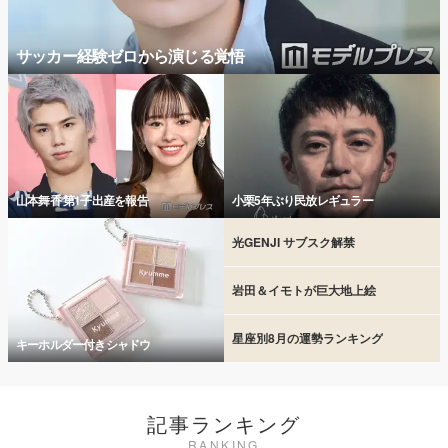
サッカー経験ゼロから演じる覚悟
山本舞香 第1子出産を報告
小栗5年ぶり民放レギュラー
光GENJI サブスク解禁
岩田＆イモトが巨大地上絵
星座別8月の運勢ランキング
キーホルダー付きシャドウ
記事ランキング
RANKING