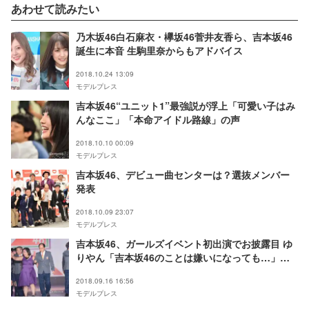
あわせて読みたい
乃木坂46白石麻衣・欅坂46菅井友香ら、吉本坂46
誕生に本音 生駒里奈からもアドバイス
2018.10.24 13:09
モデルプレス
吉本坂46“ユニット1”最強説が浮上「可愛い子はみ
んなここ」「本命アイドル路線」の声
2018.10.10 00:09
モデルプレス
吉本坂46、デビュー曲センターは？選抜メンバー
発表
2018.10.09 23:07
モデルプレス
吉本坂46、ガールズイベント初出演でお披露目 ゆ
りやん「吉本坂46のことは嫌いになっても…」＜
GirlsAward 2018 A／W＞
2018.09.16 16:56
モデルプレス