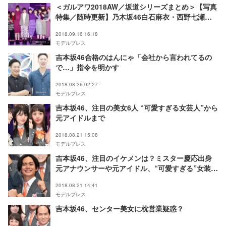
＜ガルアワ2018AW／坂道シリーズまとめ＞【写真
特集／随時更新】乃木坂46白石麻衣・西野七瀬、
欅坂46平手友梨奈ら豪華集結！ランウェイ彩る
2018.09.16 16:18
「GirlsAward 2018 AUTUMN／WINTER」
モデルプレス
吉本坂46合格のはんにゃ「会社から言われてるの
で…」指令を明かす
2018.08.26 02:27
モデルプレス
吉本坂46、注目の美女6人 “可愛すぎる女芸人”から
元アイドルまで
2018.08.21 15:08
モデルプレス
吉本坂46、注目のイケメンは？ミスター慶応出身
元アナウンサーや元アイドル、“可愛すぎる”女装男
子まで
2018.08.21 14:41
モデルプレス
吉本坂46、センター美女に枕営業疑惑？