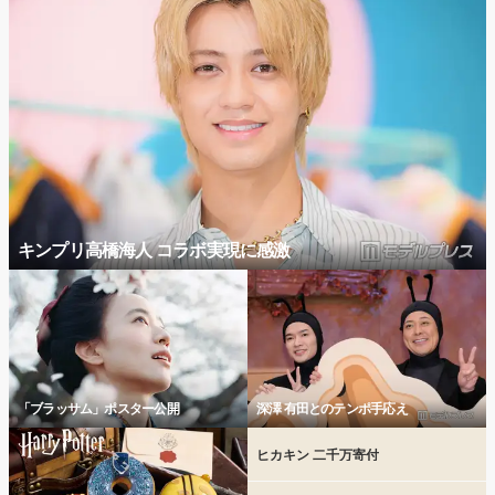
キンプリ高橋海人 コラボ実現に感激
「ブラッサム」ポスター公開
深澤 有田とのテンポ手応え
ヒカキン 二千万寄付