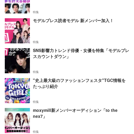
特集
モデルプレス読者モデル 新メンバー加入！
特集
SNS影響力トレンド俳優・女優を特集「モデルプレ
スカウントダウン」
特集
"史上最大級のファッションフェスタ"TGC情報を
たっぷり紹介
特集
moxymill新メンバーオーディション「to the
nex7」
特集