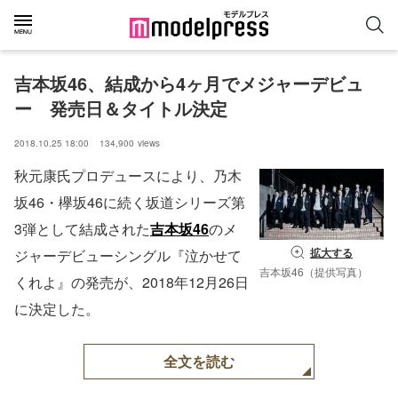
吉本坂46、結成から4ヶ月でメジャーデビュ
ー　発売日＆タイトル決定
2018.10.25 18:00
134,900
views
秋元康氏プロデュースにより、乃木
坂46・欅坂46に続く坂道シリーズ第
3弾として結成された
吉本坂46
のメ
拡大する
ジャーデビューシングル『泣かせて
吉本坂46（提供写真）
くれよ』の発売が、2018年12月26日
に決定した。
全文を読む