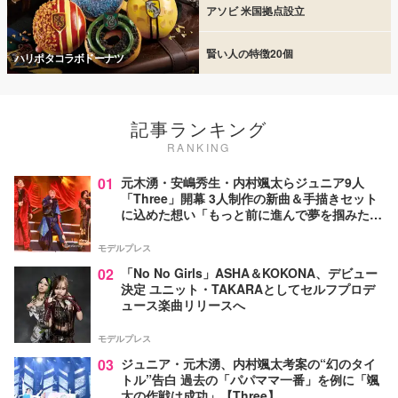
アソビ 米国拠点設立
賢い人の特徴20個
ハリポタコラボドーナツ
記事ランキング
RANKING
01
元木湧・安嶋秀生・内村颯太らジュニア9人
「Three」開幕 3人制作の新曲＆手描きセット
に込めた想い「もっと前に進んで夢を掴みた
い」【ゲネプロレポ】
モデルプレス
02
「No No Girls」ASHA＆KOKONA、デビュー
決定 ユニット・TAKARAとしてセルフプロデ
ュース楽曲リリースへ
モデルプレス
03
ジュニア・元木湧、内村颯太考案の“幻のタイ
トル”告白 過去の「パパママ一番」を例に「颯
太の作戦は成功」【Three】