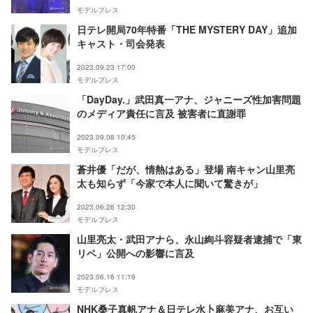
モデルプレス
日テレ開局70年特番「THE MYSTERY DAY」追加
キャスト・司会発表
2023.09.23 17:00
モデルプレス
「DayDay.」武田真一アナ、ジャニーズ性加害問題
のメディア責任に言及 被害者に直謝罪
2023.09.08 10:45
モデルプレス
蒼井優「だが、情熱はある」登場 南キャン山里亮
太も知らず「今家で本人に聞いて驚きが」
2023.06.26 12:30
モデルプレス
山里亮太・武田アナら、永山絢斗容疑者逮捕で「東
リベ」公開への影響に言及
2023.06.16 11:19
モデルプレス
NHK桑子真帆アナ＆日テレ水卜麻美アナ、お互い