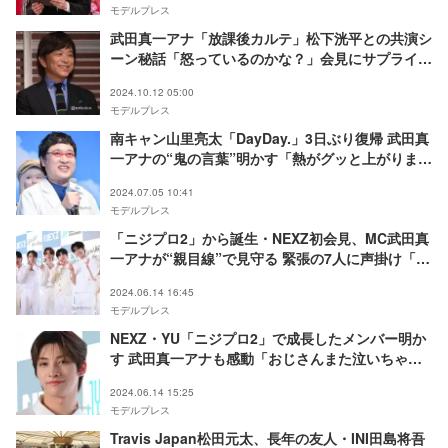
モデルプレス
武田真一アナ「放課後カルテ」松下洸平との共演シ
ーン秘話「怒っているのかな？」会見にサプライズ
登場
2024.10.12 05:00
モデルプレス
南キャン山里亮太「DayDay.」3日ぶり復帰 武田真
一アナの“鬼の言葉”明かす「熱がグッと上がりまし
た」
2024.07.05 10:41
モデルプレス
「ニジプロ2」から誕生・NEXZ初会見、MC武田真
一アナが“親目線”で見守る 緊張の7人に声掛け「み
んなスターだね」
2024.06.14 16:45
モデルプレス
NEXZ・YU「ニジプロ2」で成長したメンバー明か
す 武田真一アナも感動「おじさんまた泣いちゃう
よ」
2024.06.14 15:25
モデルプレス
Travis Japan松田元太、長年の友人・INI田島将吾