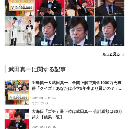
もっと見る
武田真一に関する記事
羽鳥慎一＆武田真一、全問正解で賞金1000万円獲
得「クイズ！あなたは小学5年生より賢いの？」史
上31組目【歴代全問正解者一覧】
2025.09.05 20:54
モデルプレス
大晦日「ゴチ」最下位は武田真一 会計総額は80万
超え【結果一覧】
2024.12.31 23:45