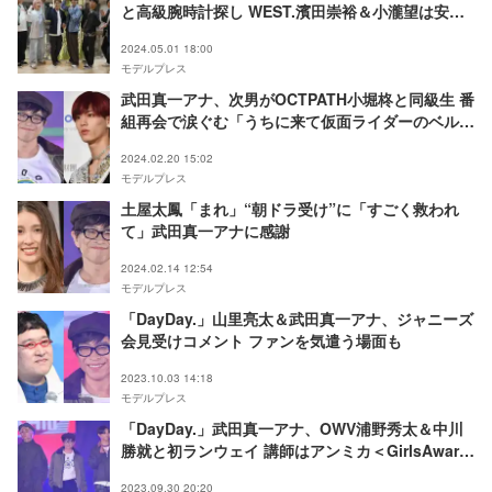
と高級腕時計探し WEST.濱田崇裕＆小瀧望は安眠
グッズ＆最新家電爆買い？
2024.05.01 18:00
モデルプレス
武田真一アナ、次男がOCTPATH小堀柊と同級生 番
組再会で涙ぐむ「うちに来て仮面ライダーのベルト
で遊んでいた子」
2024.02.20 15:02
モデルプレス
土屋太鳳「まれ」“朝ドラ受け”に「すごく救われ
て」武田真一アナに感謝
2024.02.14 12:54
モデルプレス
「DayDay.」山里亮太＆武田真一アナ、ジャニーズ
会見受けコメント ファンを気遣う場面も
2023.10.03 14:18
モデルプレス
「DayDay.」武田真一アナ、OWV浦野秀太＆中川
勝就と初ランウェイ 講師はアンミカ＜GirlsAward
2023 A／W＞
2023.09.30 20:20