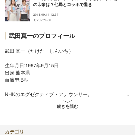
の印象は？他局とコラボで驚き
2018.09.14 12:57
モデルプレス
武田真一のプロフィール
武田 真一（たけた・しんいち）
生年月日:1967年9月15日
出身:熊本県
血液型:B型
NHKのエグゼクティブ・アナウンサー。
続きを読む
■人物
熊本県立熊本高等学校を経て、筑波大学第一学群社会学類
卒業後、1990年（平成2年）入局。
カテゴリ