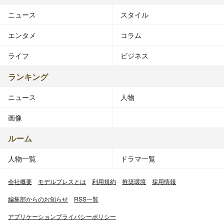
■嗜好・挿話
ニュース
スタイル
苗字の読み方は「たけだ」ではなく「たけた」と濁らな
い。スペルも「Takeda」ではなく「Taketa」。
エンタメ
コラム
入局後は報道畑を歩み、多くの特番も担当した。
ライフ
ビジネス
1999年（平成11年）4月に、土日正午の『NHKニュー
ス』に抜擢、その後2000年4月からの6年間は平日正午の
ランキング
『NHKニュース』を担当し、大きな事件・事故、大規模
ニュース
人物
災害の際の臨時・特設ニュースを数多く担当した。「災害
報道が自分の原点」とインタビューで答えている。
画像
2006年（平成18年）6月から2008年（平成20年）3月31日
ルーム
まで沖縄局に異動したが、この間も全国放送の番組には
人物一覧
ドラマ一覧
度々出演していた。東京アナウンス室に復帰後は『NHK
ニュース7』（平日）のメインキャスターとなり、2016年
会社概要
モデルプレスとは
利用規約
推奨環境
採用情報
（平成28年）12月31日の第67回NHK紅白歌合戦では総合
司会に起用され、「初の歌番組」司会に挑戦した。
編集部からのお知らせ
RSS一覧
アプリケーションプライバシーポリシー
2017年4月より『クローズアップ現代+』のメインキャス