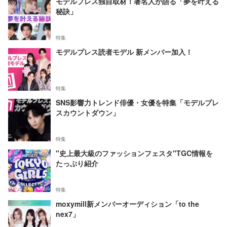
モデルプレス独自取材！著名人が語る「夢を叶える
秘訣」
特集
モデルプレス読者モデル 新メンバー加入！
特集
SNS影響力トレンド俳優・女優を特集「モデルプレ
スカウントダウン」
特集
"史上最大級のファッションフェスタ"TGC情報を
たっぷり紹介
特集
moxymill新メンバーオーディション「to the
nex7」