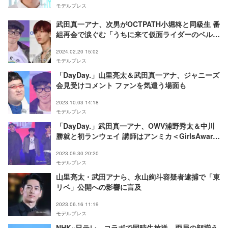
モデルプレス
武田真一アナ、次男がOCTPATH小堀柊と同級生 番
組再会で涙ぐむ「うちに来て仮面ライダーのベルト
で遊んでいた子」
2024.02.20 15:02
モデルプレス
「DayDay.」山里亮太＆武田真一アナ、ジャニーズ
会見受けコメント ファンを気遣う場面も
2023.10.03 14:18
モデルプレス
「DayDay.」武田真一アナ、OWV浦野秀太＆中川
勝就と初ランウェイ 講師はアンミカ＜GirlsAward
2023 A／W＞
2023.09.30 20:20
モデルプレス
山里亮太・武田アナら、永山絢斗容疑者逮捕で「東
リベ」公開への影響に言及
2023.06.16 11:19
モデルプレス
NHK×日テレ、コラボで同時生放送 両局の顔揃う