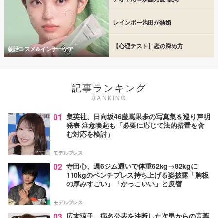
レインボー池田が結婚
【心理テスト】恋の深め方
朝活コスメ＆インナーケア
記事ランキング
RANKING
01
集英社、日向坂46藤嶌果歩の写真集を巡り声明
発表 注意喚起も「必要に応じて法的措置を含
む対応を検討」
モデルプレス
02
寺田心、週6ジム通いで体重62kg→82kgに
110kgのベンチプレス持ち上げる姿披露「胸板
の厚みすごい」「かっこいい」と反響
モデルプレス
03
広末涼子、病名公表を決断した次男からの言葉