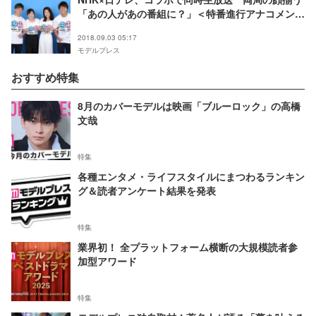
「あの人があの番組に？」＜特番進行アナコメント
＞
2018.09.03 05:17
モデルプレス
おすすめ特集
8月のカバーモデルは映画「ブルーロック」の高橋
文哉
特集
各種エンタメ・ライフスタイルにまつわるランキン
グ＆読者アンケート結果を発表
特集
業界初！ 全プラットフォーム横断の大規模読者参
加型アワード
特集