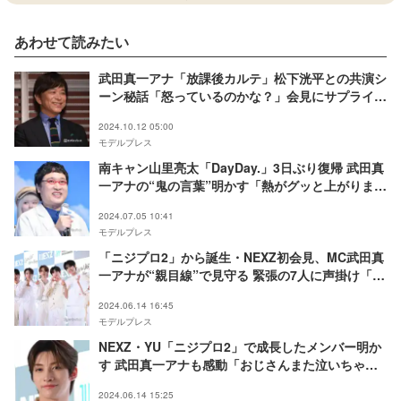
あわせて読みたい
武田真一アナ「放課後カルテ」松下洸平との共演シ
ーン秘話「怒っているのかな？」会見にサプライズ
登場
2024.10.12 05:00
モデルプレス
南キャン山里亮太「DayDay.」3日ぶり復帰 武田真
一アナの“鬼の言葉”明かす「熱がグッと上がりまし
た」
2024.07.05 10:41
モデルプレス
「ニジプロ2」から誕生・NEXZ初会見、MC武田真
一アナが“親目線”で見守る 緊張の7人に声掛け「み
んなスターだね」
2024.06.14 16:45
モデルプレス
NEXZ・YU「ニジプロ2」で成長したメンバー明か
す 武田真一アナも感動「おじさんまた泣いちゃう
よ」
2024.06.14 15:25