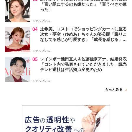
「言い訳にするのも嫌だった」「言うべきか迷
った」
モデルプレス
04
辻希美、コストコでショッピングカートに座る
次女・夢空（ゆめあ）ちゃんの姿公開「乗りこ
なしてる感じが可愛すぎ」「成長を感じる」の
声
モデルプレス
05
レインボー池田直人＆佐藤佳奈アナ、結婚発表
「コント内で発表させていただきました」読売
テレビ退社は生活拠点変更のため
モデルプレス
もっとみる