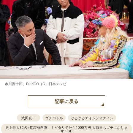
市川團十郎、DJ KOO（C）日本テレビ
記事に戻る
武田真一
ゴチバトル
ぐるぐるナインティナイン
史上最大32名×超高額自腹！！ピタリでたら1000万円 大晦日もゴチになりま
す！SP