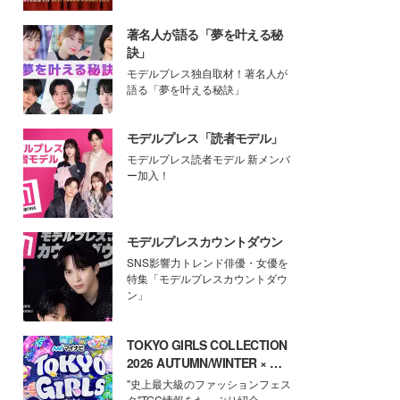
著名人が語る「夢を叶える秘
訣」
モデルプレス独自取材！著名人が
語る「夢を叶える秘訣」
モデルプレス「読者モデル」
モデルプレス読者モデル 新メンバ
ー加入！
モデルプレスカウントダウン
SNS影響力トレンド俳優・女優を
特集「モデルプレスカウントダウ
ン」
TOKYO GIRLS COLLECTION
2026 AUTUMN/WINTER × モ
デルプレス
"史上最大級のファッションフェス
タ"TGC情報をたっぷり紹介