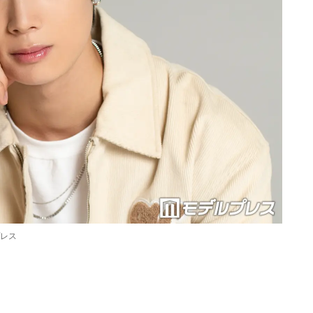
プレス
Loaded
:
87.03%