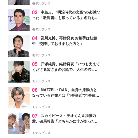
モデルプレス
03
中島歩、“明治時代の文豪”の玄孫だ
った「教科書にも載っている」名前も先
祖に由来
モデルプレス
04
及川光博、再婚発表 お相手は妊娠
中「交際しておりました方と」
モデルプレス
05
戸塚純貴、結婚発表「いつも支えて
くださる皆さまのお陰で、人生の節目を
迎えられること、心より感謝しておりま
す」【全文】
モデルプレス
06
MAZZEL・RAN、自身の原動力と
なっている存在とは「1番身近で1番偉大
な存在」
モデルプレス
07
スカイピース・テオくん＆加藤乃
愛、破局報告「どちらかに非があったわ
けではなく」2023年2月に交際発表
モデルプレス