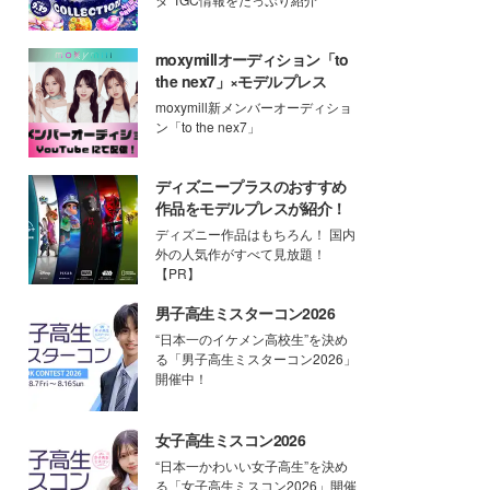
moxymillオーディション「to
the nex7」×モデルプレス
moxymill新メンバーオーディショ
ン「to the nex7」
ディズニープラスのおすすめ
作品をモデルプレスが紹介！
ディズニー作品はもちろん！ 国内
外の人気作がすべて見放題！
【PR】
男子高生ミスターコン2026
“日本一のイケメン高校生”を決め
る「男子高生ミスターコン2026」
開催中！
女子高生ミスコン2026
“日本一かわいい女子高生”を決め
る「女子高生ミスコン2026」開催