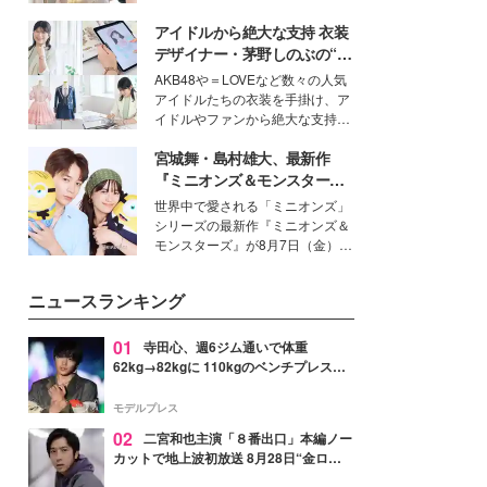
を集めています。メイクやファッ
アイドルから絶大な支持 衣装
ションの完成度を高めるベースと
して、“髪そのものの美しさ”に改
デザイナー・茅野しのぶの“可
めて注目する人が増えている様
愛い”を作る美学＜「シチズン
AKB48や＝LOVEなど数々の人気
子。今回は、そんな憧れの艶やか
クロスシー」インタビュー＞
アイドルたちの衣装を手掛け、ア
な髪を日常で叶える、美容好きの
イドルやファンから絶大な支持を
女性たちのヘアケア事情を紹介し
得る、株式会社オサレカンパニー
ます。
宮城舞・島村雄大、最新作
取締役兼クリエイティブディレク
ター・茅野しのぶ。一人ひとりの
『ミニオンズ＆モンスター
個性に寄り添い、魅力を引き出す
ズ』の魅力熱弁 ハチャメチャ
世界中で愛される「ミニオンズ」
衣装作りは、多くの女性たちに勇
だけじゃない“友情と絆”に感
シリーズの最新作『ミニオンズ＆
気と自信を与え続けている。
動
モンスターズ』が8月7日（金）に
公開。モデルプレスでは、“大のミ
ニオン好き”という共通点を持つモ
ニュースランキング
デルの宮城舞と島村雄大の特別対
談をお届け！それぞれの視点か
ら、今作ならではの魅力や予想外
01
寺田心、週6ジム通いで体重
の感動をもたらす奥深いストーリ
62kg→82kgに 110kgのベンチプレス持
ーについて熱く語り合ってもらっ
ち上げる姿披露「胸板の厚みすごい」
た。
「かっこいい」と反響
モデルプレス
02
二宮和也主演「８番出口」本編ノー
カットで地上波初放送 8月28日“金ロ
ー”枠