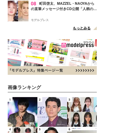
08
町田啓太、MAZZEL・NAOYAから
の直筆メッセージ付きCD公開「人柄の良
さがにじみ出てる」の声
モデルプレス
もっとみる
画像ランキング
1
2
3
4
5
6