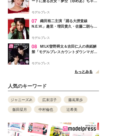
ートに座る次女・夢空（ゆめあ）ちゃん
の姿公開「乗りこなしてる感じが可愛す
ぎ」「成長を感じる」の声
モデルプレス
07
織田裕二主演「踊る大捜査線
N.E.W.」趣里・増田貴久・佐藤二朗ら新
メンバー紹介映像解禁 各キャラクター象
徴する“謎のキーワード”も
モデルプレス
08
M!LK曽野舜太＆吉田仁人の表紙解
禁「モデルプレスカウントダウンマガジ
ン」巻頭に登場
モデルプレス
もっとみる
人気のキーワード
ジャニーズJr.
広末涼子
藤嶌果歩
飯田栞月
中村倫也
辻希美