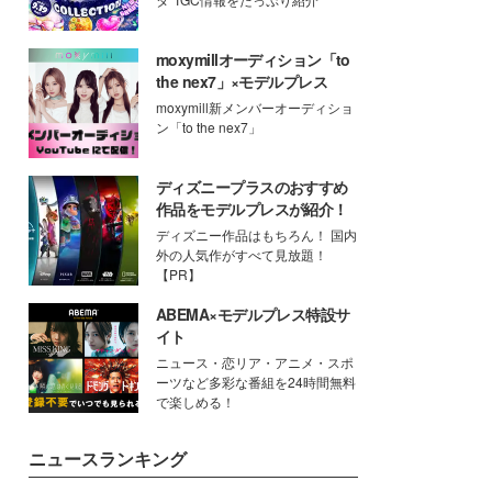
moxymillオーディション「to
the nex7」×モデルプレス
moxymill新メンバーオーディショ
ン「to the nex7」
ディズニープラスのおすすめ
作品をモデルプレスが紹介！
ディズニー作品はもちろん！ 国内
外の人気作がすべて見放題！
【PR】
ABEMA×モデルプレス特設サ
イト
ニュース・恋リア・アニメ・スポ
ーツなど多彩な番組を24時間無料
で楽しめる！
ニュースランキング