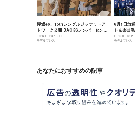
櫻坂46、15thシングルジャケットアー
6月1日放
トワーク公開 BACKSメンバーセンタ
ト＆楽曲発表
ーは遠藤理子
ぇ! group
2026.05.23 18:14
2026.05.18 20
モデルプレス
モデルプレス
あなたにおすすめの記事