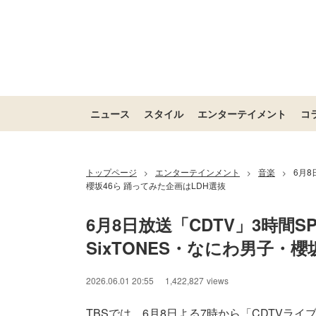
ニュース
スタイル
エンターテイメント
コ
トップページ
エンターテインメント
音楽
6月8
>
>
>
櫻坂46ら 踊ってみた企画はLDH選抜
6月8日放送「CDTV」3時間
SixTONES・なにわ男子・櫻
2026.06.01 20:55
1,422,827
views
TBSでは、6月8日よる7時から「CDTVライ