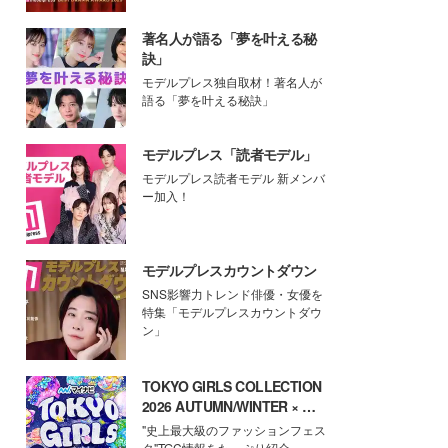
著名人が語る「夢を叶える秘
訣」
モデルプレス独自取材！著名人が
語る「夢を叶える秘訣」
モデルプレス「読者モデル」
モデルプレス読者モデル 新メンバ
ー加入！
モデルプレスカウントダウン
SNS影響力トレンド俳優・女優を
特集「モデルプレスカウントダウ
ン」
TOKYO GIRLS COLLECTION
2026 AUTUMN/WINTER × モ
デルプレス
"史上最大級のファッションフェス
タ"TGC情報をたっぷり紹介