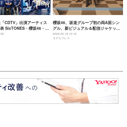
送「CDTV」出演アーティス
櫻坂46、坂道グループ初の両A面シン
 SixTONES・櫻坂46・A
グル、新ビジュアル＆配信ジャケット
ら
公開 森田ひかるがセンター
:55
2026.05.18 10:16
モデルプレス