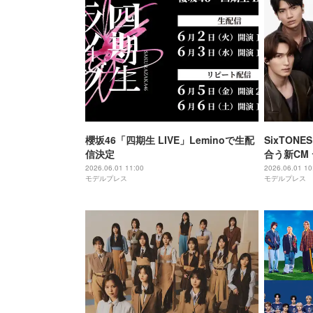
櫻坂46「四期生 LIVE」Leminoで生配
SixTON
信決定
合う新CM 
Rain」歌
2026.06.01 11:00
2026.06.01 10
モデルプレス
モデルプレス