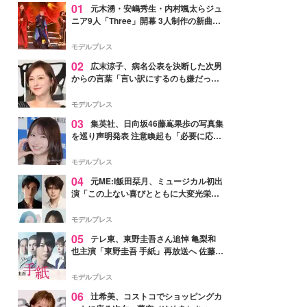
01
元木湧・安嶋秀生・内村颯太らジュ
ニア9人「Three」開幕 3人制作の新曲＆
手描きセットに込めた想い「もっと前に
進んで夢を掴みたい」【ゲネプロレポ】
モデルプレス
02
広末涼子、病名公表を決断した次男
からの言葉「言い訳にするのも嫌だっ
た」「言うべきか迷った」
モデルプレス
03
集英社、日向坂46藤嶌果歩の写真集
を巡り声明発表 注意喚起も「必要に応じ
て法的措置を含む対応を検討」
モデルプレス
04
元ME:I飯田栞月、ミュージカル初出
演「この上ない喜びとともに大変光栄」
4年ぶり上演「ファントム」城田優らキ
ャスト発表
モデルプレス
05
テレ東、東野圭吾さん追悼 亀梨和
也主演「東野圭吾 手紙」再放送へ 佐藤隆
太・本田翼・中村倫也ら出演
モデルプレス
06
辻希美、コストコでショッピングカ