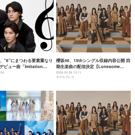
ES、“6”にまつわる要素重なり
櫻坂46、15thシングル収録内容公開 四
デビュー曲「Imitation
期生楽曲の配信決定【Lonesome
い上げる
rabbit／What’s “KAZOKU”？】
:00
2026.05.26 13:11
モデルプレス