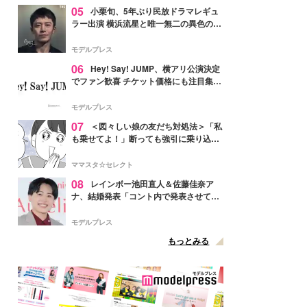
05
小栗旬、5年ぶり民放ドラマレギュ
ラー出演 横浜流星と唯一無二の異色のバ
ディで初共演【LOST10】
モデルプレス
06
Hey! Say! JUMP、横アリ公演決定
でファン歓喜 チケット価格にも注目集ま
る「激アツ」「平成に戻ったみたい」
モデルプレス
07
＜図々しい娘の友だち対処法＞「私
も乗せてよ！」断っても強引に乗り込ん
でくる友だち【第1話まんが】
ママスタ☆セレクト
08
レインボー池田直人＆佐藤佳奈ア
ナ、結婚発表「コント内で発表させてい
ただきました」読売テレビ退社は生活拠
点変更のため
モデルプレス
もっとみる