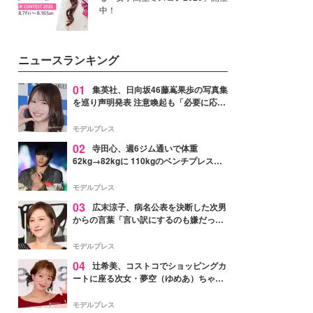
中！
ニュースランキング
01
集英社、日向坂46藤嶌果歩の写真集
を巡り声明発表 注意喚起も「必要に応じ
て法的措置を含む対応を検討」
モデルプレス
02
寺田心、週6ジム通いで体重
62kg→82kgに 110kgのベンチプレス持
ち上げる姿披露「胸板の厚みすごい」
「かっこいい」と反響
モデルプレス
03
広末涼子、病名公表を決断した次男
からの言葉「言い訳にするのも嫌だっ
た」「言うべきか迷った」
モデルプレス
04
辻希美、コストコでショッピングカ
ートに座る次女・夢空（ゆめあ）ちゃん
の姿公開「乗りこなしてる感じが可愛す
ぎ」「成長を感じる」の声
モデルプレス