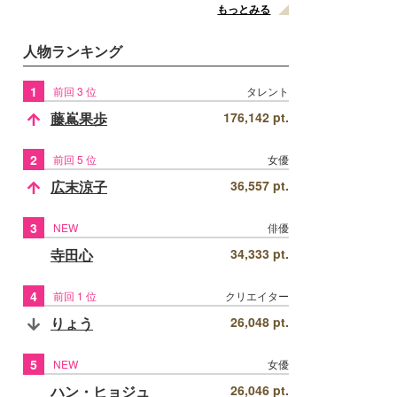
もっとみる
人物ランキング
1
前回 3 位
タレント
藤嶌果歩
176,142 pt.
2
前回 5 位
女優
広末涼子
36,557 pt.
3
NEW
俳優
寺田心
34,333 pt.
4
前回 1 位
クリエイター
りょう
26,048 pt.
5
NEW
女優
ハン・ヒョジュ
26,046 pt.