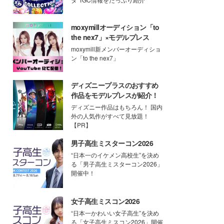
moxymillオーディション「to
the nex7」×モデルプレス
moxymill新メンバーオーディショ
ン「to the nex7」
ディズニープラスのおすすめ
作品をモデルプレスが紹介！
ディズニー作品はもちろん！ 国内
外の人気作がすべて見放題！
【PR】
男子高生ミスターコン2026
“日本一のイケメン高校生”を決め
る「男子高生ミスターコン2026」
開催中！
女子高生ミスコン2026
“日本一かわいい女子高生”を決め
る「女子高生ミスコン2026」開催