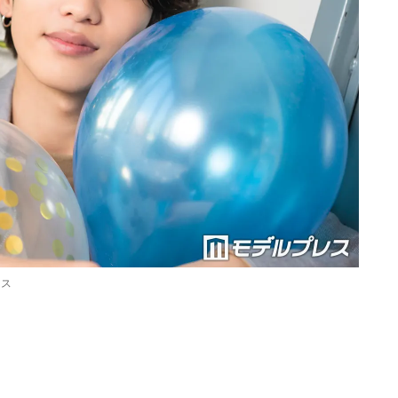
レス
Loaded
:
87.03%