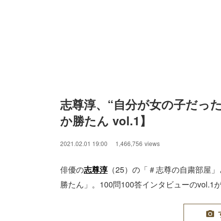
志尊淳、“自分が女の子だっ
か勝たん vol.1】
2021.02.01 19:00
1,466,756
views
俳優の
志尊淳
（25）の「＃志尊の自粛部屋
勝たん」。100問100答インタビューのvol.