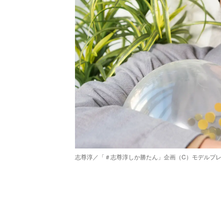
志尊淳／「＃志尊淳しか勝たん」企画（C）モデルプ
/
Unmute