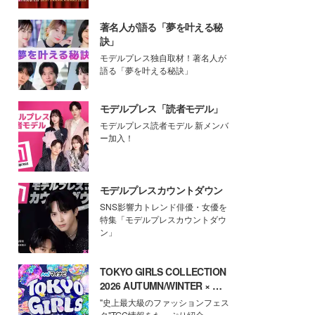
著名人が語る「夢を叶える秘
訣」
モデルプレス独自取材！著名人が
語る「夢を叶える秘訣」
モデルプレス「読者モデル」
モデルプレス読者モデル 新メンバ
ー加入！
モデルプレスカウントダウン
SNS影響力トレンド俳優・女優を
特集「モデルプレスカウントダウ
ン」
TOKYO GIRLS COLLECTION
2026 AUTUMN/WINTER × モ
デルプレス
"史上最大級のファッションフェス
タ"TGC情報をたっぷり紹介