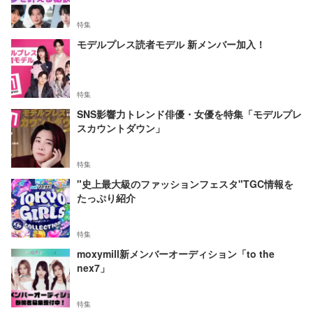
特集
モデルプレス読者モデル 新メンバー加入！
特集
SNS影響力トレンド俳優・女優を特集「モデルプレ
スカウントダウン」
特集
"史上最大級のファッションフェスタ"TGC情報を
たっぷり紹介
特集
moxymill新メンバーオーディション「to the
nex7」
特集