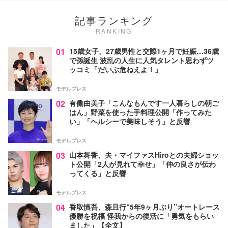
記事ランキング
RANKING
01
15歳女子、27歳男性と交際1ヶ月で妊娠…36歳
で孫誕生 波乱の人生に人気タレント思わずツ
ッコミ「だいぶ危ねえよ！」
モデルプレス
02
有働由美子「こんなもんです一人暮らしの朝ご
はん」野菜を使った手料理公開「作ってみた
い」「ヘルシーで美味しそう」と反響
モデルプレス
03
山本舞香、夫・マイファスHiroとの夫婦ショッ
ト公開「2人が見れて幸せ」「仲の良さが伝わ
ってくる」と反響
モデルプレス
04
香取慎吾、森且行“5年9ヶ月ぶり”オートレース
優勝を祝福 怪我からの復活に「勇気をもらい
ました」【全文】