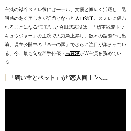
主演の巌谷スミレ役にはモデル、女優と幅広く活躍し、透
明感のある美しさが話題となった
入山法子
。スミレに飼わ
れることになる“モモ”こと合田武志役は、「烈車戦隊トッ
キュウジャー」の主演で人気急上昇し、数々の話題作に出
演。現在公開中の『帝一の國』でさらに注目が集まってい
る、今、最も旬な若手俳優・
志尊淳
がW主演を務めてい
る。
「飼い主とペット」が“恋人同士”へ…