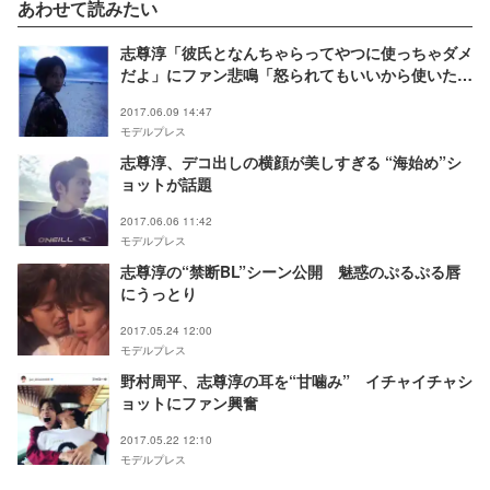
あわせて読みたい
志尊淳「彼氏となんちゃらってやつに使っちゃダメ
だよ」にファン悲鳴「怒られてもいいから使いた
い」
2017.06.09 14:47
モデルプレス
志尊淳、デコ出しの横顔が美しすぎる “海始め”シ
ョットが話題
2017.06.06 11:42
モデルプレス
志尊淳の“禁断BL”シーン公開 魅惑のぷるぷる唇
にうっとり
2017.05.24 12:00
モデルプレス
野村周平、志尊淳の耳を“甘噛み” イチャイチャシ
ョットにファン興奮
2017.05.22 12:10
モデルプレス