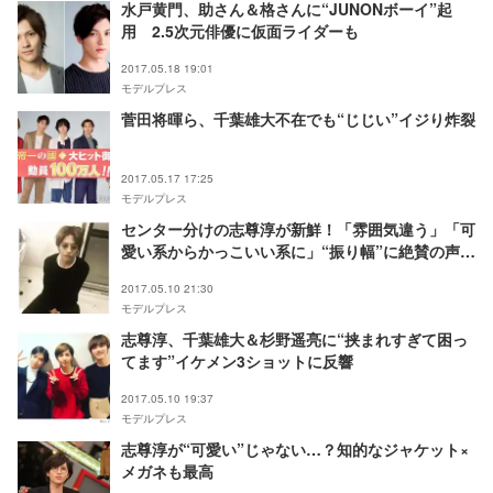
水戸黄門、助さん＆格さんに“JUNONボーイ”起
用 2.5次元俳優に仮面ライダーも
2017.05.18 19:01
モデルプレス
菅田将暉ら、千葉雄大不在でも“じじい”イジり炸裂
2017.05.17 17:25
モデルプレス
センター分けの志尊淳が新鮮！「雰囲気違う」「可
愛い系からかっこいい系に」“振り幅”に絶賛の声殺
到
2017.05.10 21:30
モデルプレス
志尊淳、千葉雄大＆杉野遥亮に“挟まれすぎて困っ
てます”イケメン3ショットに反響
2017.05.10 19:37
モデルプレス
志尊淳が“可愛い”じゃない…？知的なジャケット×
メガネも最高