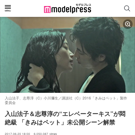
入山法子、志尊淳（C）小川彌生／講談社（C）2016「きみはペット」製作
委員会
入山法子＆志尊淳の“エレベーターキス”が悶
絶級 「きみはペット」未公開シーン解禁
2017.06.20 18:00
6,050,087
views