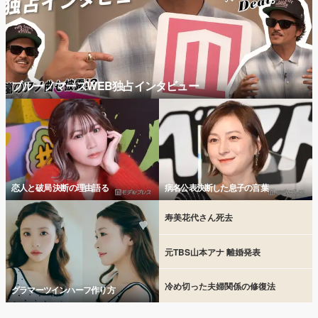
ブルーノマーズWEB独占インタビュー
恋人と破局 決断の理由語る
病名公表決断した息子の言葉
寿美花代さん死去
元TBS山本アナ 離婚発表
冷め切った夫婦関係の修復法
グラマーツインハーフ作り方