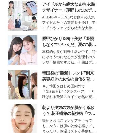
アイドルから絶大な支持 衣装
デザイナー・茅野しのぶの“可
愛い”を作る美学＜「シチズン
AKB48や＝LOVEなど数々の人気
クロスシー」インタビュー＞
アイドルたちの衣装を手掛け、ア
イドルやファンから絶大な支持を
得る、株式会社オサレカンパニー
愛甲ひかり＆橋下美好「我慢
取締役兼クリエイティブディレク
ター・茅野しのぶ。一人ひとりの
しなくていいんだ」夏の“暑さ
個性に寄り添い、魅力を引き出す
対策”の新しい選択肢とは？
本格的な夏が到来！暑い中で、特
衣装作りは、多くの女性たちに勇
にゆううつになるのが生理中のム
気と自信を与え続けている。
レや不快感ですよね。今回はプラ
イベートでも仲良しで旅行好きな
韓国発の“艶髪トレンド”到来
モデル・愛甲ひかりさんと橋下美
好さんを迎えて本音で女子会トー
美容好きの女性の自信を育む
ク。猛暑のお出かけを快適に過ご
「ヘアケア事情」って？
今、韓国をはじめ国内外で
すヒントや、2人が感動した夏の
「Glass Hair（グラスヘア）」と
生理の新常識にも迫りました。
呼ばれる艶髪スタイルが熱い視線
を集めています。メイクやファッ
朝より夕方の方が肌がうるお
ションの完成度を高めるベースと
して、“髪そのものの美しさ”に改
う？ 花王構築の新技術「ウォ
めて注目する人が増えている様
ーターキャプチャリングスキ
毎朝入念にスキンケアを行って
子。今回は、そんな憧れの艶やか
ン（捕水肌）」がスキンケア
も、夕方には肌の乾燥を感じてし
な髪を日常で叶える、美容好きの
の常識を変える予感
まったり、保湿ミストが手放せな