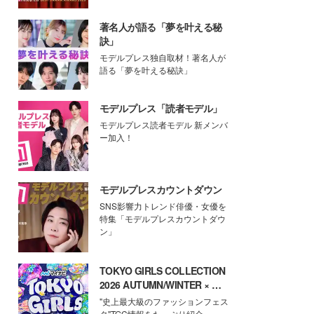
著名人が語る「夢を叶える秘
訣」
モデルプレス独自取材！著名人が
語る「夢を叶える秘訣」
モデルプレス「読者モデル」
モデルプレス読者モデル 新メンバ
ー加入！
モデルプレスカウントダウン
SNS影響力トレンド俳優・女優を
特集「モデルプレスカウントダウ
ン」
TOKYO GIRLS COLLECTION
2026 AUTUMN/WINTER × モ
デルプレス
"史上最大級のファッションフェス
タ"TGC情報をたっぷり紹介