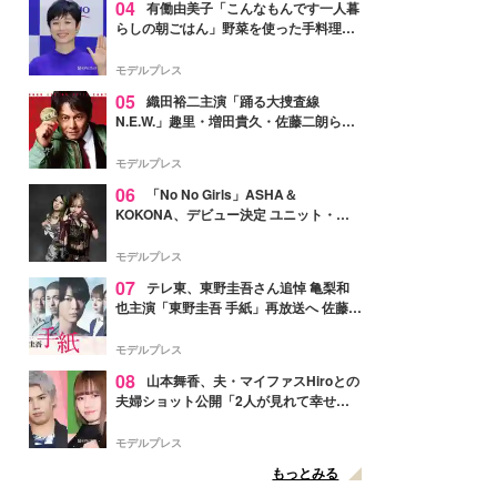
04
有働由美子「こんなもんです一人暮
らしの朝ごはん」野菜を使った手料理公
開「作ってみたい」「ヘルシーで美味し
そう」と反響
モデルプレス
05
織田裕二主演「踊る大捜査線
N.E.W.」趣里・増田貴久・佐藤二朗ら新
メンバー紹介映像解禁 各キャラクター象
徴する“謎のキーワード”も
モデルプレス
06
「No No Girls」ASHA＆
KOKONA、デビュー決定 ユニット・
TAKARAとしてセルフプロデュース楽曲
リリースへ
モデルプレス
07
テレ東、東野圭吾さん追悼 亀梨和
也主演「東野圭吾 手紙」再放送へ 佐藤隆
太・本田翼・中村倫也ら出演
モデルプレス
08
山本舞香、夫・マイファスHiroとの
夫婦ショット公開「2人が見れて幸せ」
「仲の良さが伝わってくる」と反響
モデルプレス
もっとみる