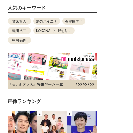
人気のキーワード
賀来賢人
愛のハイエナ
有働由美子
織田裕二
KOKONA（中野心結）
中村倫也
画像ランキング
1
2
3