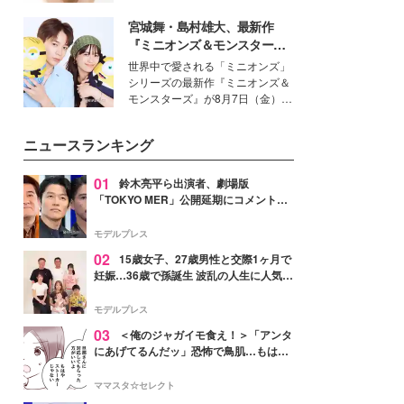
女性たちのヘアケア事情を紹介し
いという読者も多いのでは？そん
ます。
宮城舞・島村雄大、最新作
な美容の常識を大きく変える可能
性を秘めた、革新的な「Water
『ミニオンズ＆モンスター
Capturing Skin（ウォーターキャ
ズ』の魅力熱弁 ハチャメチャ
世界中で愛される「ミニオンズ」
プチャリングスキン：捕水肌）」
だけじゃない“友情と絆”に感
シリーズの最新作『ミニオンズ＆
技術を、花王が構築した。
動
モンスターズ』が8月7日（金）に
公開。モデルプレスでは、“大のミ
ニオン好き”という共通点を持つモ
ニュースランキング
デルの宮城舞と島村雄大の特別対
談をお届け！それぞれの視点か
ら、今作ならではの魅力や予想外
01
鈴木亮平ら出演者、劇場版
の感動をもたらす奥深いストーリ
「TOKYO MER」公開延期にコメント
ーについて熱く語り合ってもらっ
「現実のヒーローたちにチームMERから
た。
最大の敬意とエールを」
モデルプレス
02
15歳女子、27歳男性と交際1ヶ月で
妊娠…36歳で孫誕生 波乱の人生に人気タ
レント思わずツッコミ「だいぶ危ねえ
よ！」
モデルプレス
03
＜俺のジャガイモ食え！＞「アンタ
にあげてるんだッ」恐怖で鳥肌…もはや
ストーカー？【第3話まんが】
ママスタ☆セレクト