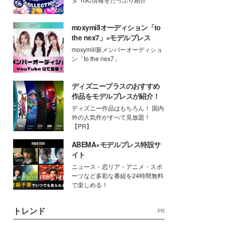
moxymillオーディション「to
the nex7」×モデルプレス
moxymill新メンバーオーディショ
ン「to the nex7」
ディズニープラスのおすすめ
作品をモデルプレスが紹介！
ディズニー作品はもちろん！ 国内
外の人気作がすべて見放題！
【PR】
ABEMA×モデルプレス特設サ
イト
ニュース・恋リア・アニメ・スポ
ーツなど多彩な番組を24時間無料
で楽しめる！
トレンド
PR