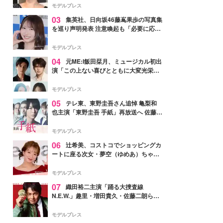
モデルプレス
03
集英社、日向坂46藤嶌果歩の写真集
を巡り声明発表 注意喚起も「必要に応じ
て法的措置を含む対応を検討」
モデルプレス
04
元ME:I飯田栞月、ミュージカル初出
演「この上ない喜びとともに大変光栄」
4年ぶり上演「ファントム」城田優らキ
ャスト発表
モデルプレス
05
テレ東、東野圭吾さん追悼 亀梨和
也主演「東野圭吾 手紙」再放送へ 佐藤隆
太・本田翼・中村倫也ら出演
モデルプレス
06
辻希美、コストコでショッピングカ
ートに座る次女・夢空（ゆめあ）ちゃん
の姿公開「乗りこなしてる感じが可愛す
ぎ」「成長を感じる」の声
モデルプレス
07
織田裕二主演「踊る大捜査線
N.E.W.」趣里・増田貴久・佐藤二朗ら新
メンバー紹介映像解禁 各キャラクター象
徴する“謎のキーワード”も
モデルプレス