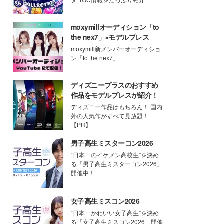
moxymillオーディション「to
the nex7」×モデルプレス
moxymill新メンバーオーディショ
ン「to the nex7」
ディズニープラスのおすすめ
作品をモデルプレスが紹介！
ディズニー作品はもちろん！ 国内
外の人気作がすべて見放題！
【PR】
男子高生ミスターコン2026
“日本一のイケメン高校生”を決め
る「男子高生ミスターコン2026」
開催中！
女子高生ミスコン2026
“日本一かわいい女子高生”を決め
る「女子高生ミスコン2026」開催