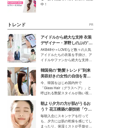
中！
トレンド
PR
アイドルから絶大な支持 衣装
デザイナー・茅野しのぶの“可
愛い”を作る美学＜「シチズン
AKB48や＝LOVEなど数々の人気
クロスシー」インタビュー＞
アイドルたちの衣装を手掛け、ア
イドルやファンから絶大な支持を
得る、株式会社オサレカンパニー
韓国発の“艶髪トレンド”到来
取締役兼クリエイティブディレク
ター・茅野しのぶ。一人ひとりの
美容好きの女性の自信を育む
個性に寄り添い、魅力を引き出す
「ヘアケア事情」って？
今、韓国をはじめ国内外で
衣装作りは、多くの女性たちに勇
「Glass Hair（グラスヘア）」と
気と自信を与え続けている。
呼ばれる艶髪スタイルが熱い視線
を集めています。メイクやファッ
朝より夕方の方が肌がうるお
ションの完成度を高めるベースと
して、“髪そのものの美しさ”に改
う？ 花王構築の新技術「ウォ
めて注目する人が増えている様
ーターキャプチャリングスキ
毎朝入念にスキンケアを行って
子。今回は、そんな憧れの艶やか
ン（捕水肌）」がスキンケア
も、夕方には肌の乾燥を感じてし
な髪を日常で叶える、美容好きの
の常識を変える予感
まったり、保湿ミストが手放せな