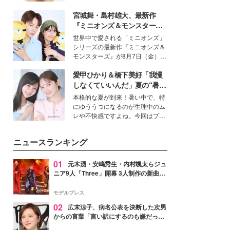
女性たちのヘアケア事情を紹介し
いという読者も多いのでは？そん
ます。
宮城舞・島村雄大、最新作
な美容の常識を大きく変える可能
性を秘めた、革新的な「Water
『ミニオンズ＆モンスター
Capturing Skin（ウォーターキャ
ズ』の魅力熱弁 ハチャメチャ
世界中で愛される「ミニオンズ」
プチャリングスキン：捕水肌）」
だけじゃない“友情と絆”に感
シリーズの最新作『ミニオンズ＆
技術を、花王が構築した。
動
モンスターズ』が8月7日（金）に
公開。モデルプレスでは、“大のミ
愛甲ひかり＆橋下美好「我慢
ニオン好き”という共通点を持つモ
デルの宮城舞と島村雄大の特別対
しなくていいんだ」夏の“暑さ
談をお届け！それぞれの視点か
対策”の新しい選択肢とは？
本格的な夏が到来！暑い中で、特
ら、今作ならではの魅力や予想外
にゆううつになるのが生理中のム
の感動をもたらす奥深いストーリ
レや不快感ですよね。今回はプラ
ーについて熱く語り合ってもらっ
イベートでも仲良しで旅行好きな
た。
モデル・愛甲ひかりさんと橋下美
ニュースランキング
好さんを迎えて本音で女子会トー
ク。猛暑のお出かけを快適に過ご
すヒントや、2人が感動した夏の
01
元木湧・安嶋秀生・内村颯太らジュ
生理の新常識にも迫りました。
ニア9人「Three」開幕 3人制作の新曲＆
手描きセットに込めた想い「もっと前に
進んで夢を掴みたい」【ゲネプロレポ】
モデルプレス
02
広末涼子、病名公表を決断した次男
からの言葉「言い訳にするのも嫌だっ
た」「言うべきか迷った」