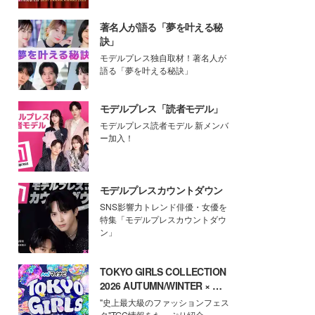
著名人が語る「夢を叶える秘
訣」
モデルプレス独自取材！著名人が
語る「夢を叶える秘訣」
モデルプレス「読者モデル」
モデルプレス読者モデル 新メンバ
ー加入！
モデルプレスカウントダウン
SNS影響力トレンド俳優・女優を
特集「モデルプレスカウントダウ
ン」
TOKYO GIRLS COLLECTION
2026 AUTUMN/WINTER × モ
デルプレス
"史上最大級のファッションフェス
タ"TGC情報をたっぷり紹介