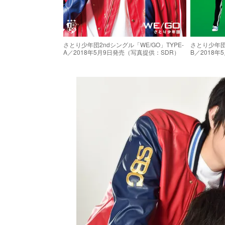
さとり少年団2ndシングル「WE/GO」TYPE-
さとり少年団2
A／2018年5月9日発売（写真提供：SDR）
B／2018