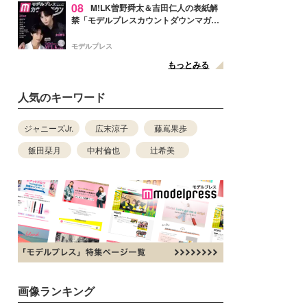
08
M!LK曽野舜太＆吉田仁人の表紙解
禁「モデルプレスカウントダウンマガジ
ン」巻頭に登場
モデルプレス
もっとみる
人気のキーワード
ジャニーズJr.
広末涼子
藤嶌果歩
飯田栞月
中村倫也
辻希美
画像ランキング