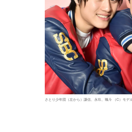
さとり少年団（左から）謙信、永玖、颯斗 （C）モデ
/
Unmute