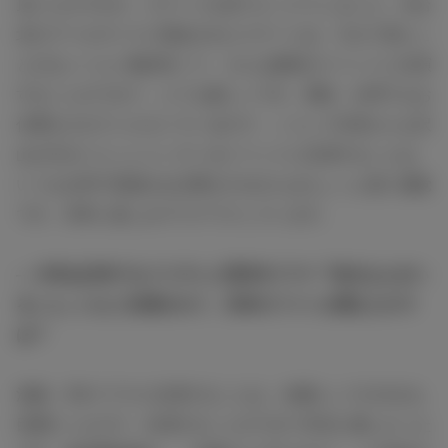
頂いたのですが、ステージを見てビックリしました。Ｗ台
北のプールサイドに特設されたステージは、今まで見たこ
とがないくらい格好良くて、そんな最高のイベントに出演
することができて、とても嬉しいです。普段、台湾でもお
仕事をさせていただいているので、こうして日本からも沢
山の方がいらっしゃっているイベントに出演することは、
いつも台湾で現地のお仕事をするのとはちょっと違う感覚
です。非常に楽しみでワクワクしています。
― 今年は日本でもフジテレビ系月9ドラマ『好きな人がい
ること』にもご出演されて、日本のファンも増えたので
は？
池端：月9ドラマに出演することは、女優としての大きな
目標だったので、出演することができて本当に嬉しかった