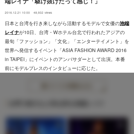
端レイナ「駆け抜けたって感じ！」
2016.12.21 10:00
48,932
views
日本と台湾を行き来しながら活動するモデルで女優の
池端
レイナ
が10日、台湾・Wホテル台北で行われたアジアの
最旬「ファッション」「文化」「エンターテイメント」を
世界へ発信するイベント「ASIA FASHION AWARD 2016
in TAIPEI」にイベントのアンバサダーとして出演。本番
前にモデルプレスのインタビューに応じた。
すべての画像をみる
台湾で絶大な人気を誇る池端レイナ