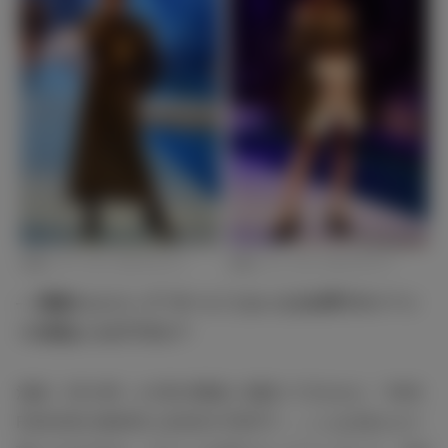
池端レイナ（C）モデルプレス
池端レイナ（C）モデルプレス
― 池端さんにとって“ホーム”ともいえる台湾でのイベン
ト出演はいかがですか？
池端：5月の時（※今回の開催に先駆けて行われた「ASIA
FASHION AWARD LAUNCH PARTY」）にも出演させて