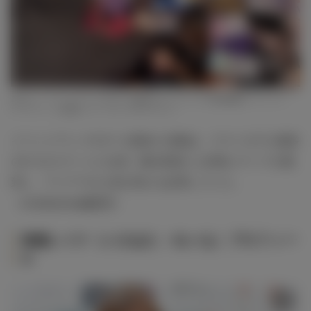
左から：イベントアンバサダーを務めたチェリストの欧陽娜娜（オーヤン・
ナーナー）と池端レイナ（C）モデルプレス
イベントアンバサダーを務めた池端は、ゲストモデル最多
の3つのステージに出演。囲み取材にも現地メディアが殺
到し、アジアでの人気の高さを証明していた。
（modelpress編集部）
池端レイナ（いけはた・れいな）プロフィー
ル