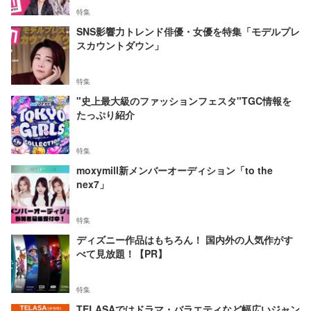
特集
SNS影響力トレンド俳優・女優を特集「モデルプレ
スカウントダウン」
特集
"史上最大級のファッションフェスタ"TGC情報を
たっぷり紹介
特集
moxymill新メンバーオーディション「to the
nex7」
特集
ディズニー作品はもちろん！ 国内外の人気作がす
べて見放題！【PR】
特集
TELASAではドラマ・バラエティなど幅広いジャン