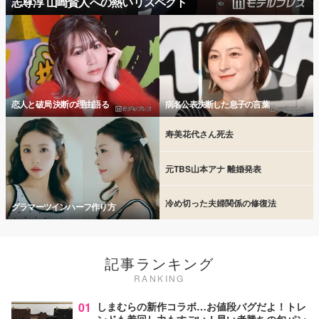
志尊淳 山崎賢人への熱いリスペクト
恋人と破局 決断の理由語る
病名公表決断した息子の言葉
寿美花代さん死去
元TBS山本アナ 離婚発表
冷め切った夫婦関係の修復法
グラマーツインハーフ作り方
記事ランキング
RANKING
01
しまむらの新作コラボ…お値段バグだよ！トレ
ンドも着回し力もすごい！早い者勝ちの旬パン