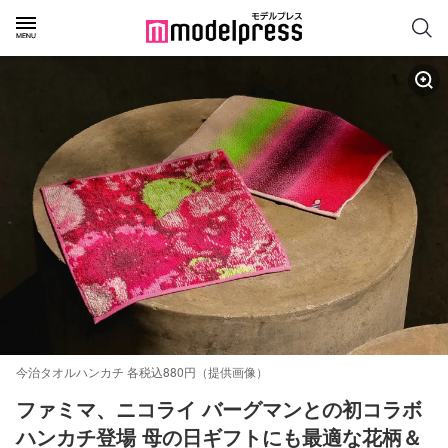
今治タオルハンカチ 各税込880円（提供画像）
ファミマ、ニコライ バーグマンとの初コラボ
ハンカチ登場 母の日ギフトにも最適な花柄＆