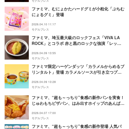
モデルプレス
ファミマ、むにょかたハードグミが小粒化「ぷちむ
にょるグミ」登場
2026.04.10 11:17
モデルプレス
ファミマ、埼玉最大級のロックフェス「VIVA LA
ROCK」とコラボ 赤と黒のロックな強演「レッド
＆ブラックカレー」登場
2026.04.09 13:55
モデルプレス
ファミマ限定ハーゲンダッツ「カラメルからめるプ
リンタルト」登場 カラメルソースが引き立つプリ
ンタルトを表現
2026.04.09 13:28
モデルプレス
ファミマ、“超も～っちり”食感の新作パンを実食！
じゅわもちピザパン、はみ出すホイップのあんぱん
等3種
2026.04.07 17:00
モデルプレス
ファミマ、“超も～っちり”食感の新作登場 人気パ