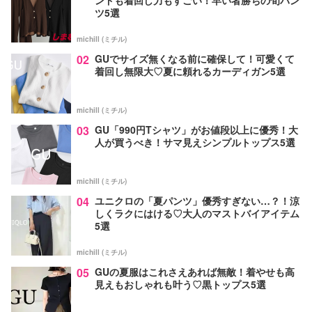
ツ5選
michill (ミチル)
02
GUでサイズ無くなる前に確保して！可愛くて
着回し無限大♡夏に頼れるカーディガン5選
michill (ミチル)
03
GU「990円Tシャツ」がお値段以上に優秀！大
人が買うべき！サマ見えシンプルトップス5選
michill (ミチル)
04
ユニクロの「夏パンツ」優秀すぎない…？！涼
しくラクにはける♡大人のマストバイアイテム
5選
michill (ミチル)
05
GUの夏服はこれさえあれば無敵！着やせも高
見えもおしゃれも叶う♡黒トップス5選