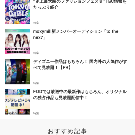
"史上最大級のファッションフェスタ"TGC情報を
たっぷり紹介
特集
moxymill新メンバーオーディション「to the
nex7」
特集
ディズニー作品はもちろん！ 国内外の人気作がす
べて見放題！【PR】
特集
FODでは放送中の最新作はもちろん、オリジナル
の独占作品も見放題配信中！
特集
おすすめ記事