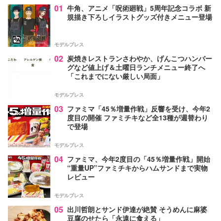
01
牛角、アニメ「呪術廻戦」5周年記念コラボ 新
規描き下ろしイラストグッズ付きメニュー登場
モデルプレス
02
炭焼きレストランさわやか、げんこつハンバー
グなど値上げ＆土曜日ランチメニュー終了へ
「これまでにない厳しい局面」
モデルプレス
03
ファミマ「45％増量作戦」反響を受け、今年2
度目の開催 ファミチキなど全13種が週替わり
で登場
モデルプレス
04
ファミマ、今年2度目の「45％増量作戦」開始
“重量UP”ファミチキからハムサンドまで実物
レビュー
モデルプレス
05
出川哲朗とサンド伊達が絶賛 そうめんに麻婆
豆腐のせたら「永遠に食える」