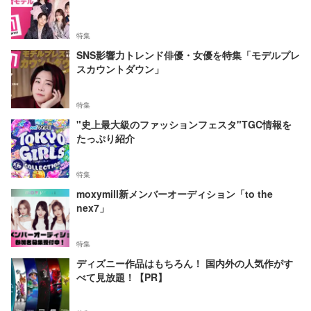
特集
SNS影響力トレンド俳優・女優を特集「モデルプレ
スカウントダウン」
特集
"史上最大級のファッションフェスタ"TGC情報を
たっぷり紹介
特集
moxymill新メンバーオーディション「to the
nex7」
特集
ディズニー作品はもちろん！ 国内外の人気作がす
べて見放題！【PR】