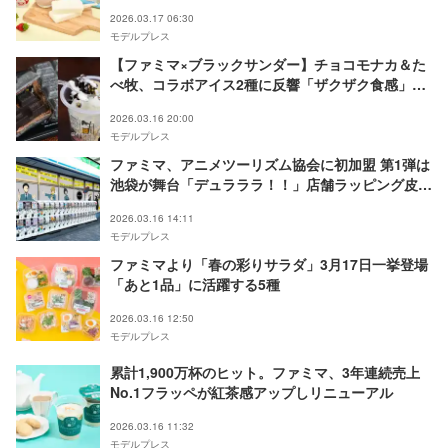
2026.03.17 06:30
モデルプレス
【ファミマ×ブラックサンダー】チョコモナカ＆た
べ牧、コラボアイス2種に反響「ザクザク食感」
「コテコテ」
2026.03.16 20:00
モデルプレス
ファミマ、アニメツーリズム協会に初加盟 第1弾は
池袋が舞台「デュラララ！！」店舗ラッピング皮切
りに“聖地巡礼”拠点化促進
2026.03.16 14:11
モデルプレス
ファミマより「春の彩りサラダ」3月17日一挙登場
「あと1品」に活躍する5種
2026.03.16 12:50
モデルプレス
累計1,900万杯のヒット。ファミマ、3年連続売上
No.1フラッペが紅茶感アップしリニューアル
2026.03.16 11:32
モデルプレス