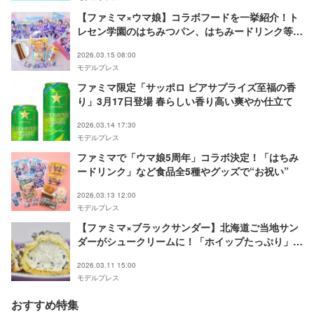
【ファミマ×ウマ娘】コラボフードを一挙紹介！ト
レセン学園のはちみつパン、はちみードリンク等＜
試食レポ＞
2026.03.15 08:00
モデルプレス
ファミマ限定「サッポロ ビアサプライズ至福の香
り」3月17日登場 春らしい香り高い爽やか仕立て
2026.03.14 17:30
モデルプレス
ファミマで「ウマ娘5周年」コラボ決定！「はちみ
ードリンク」など食品全5種やグッズで“お祝い”
2026.03.13 12:00
モデルプレス
【ファミマ×ブラックサンダー】北海道ご当地サン
ダーがシュークリームに！「ホイップたっぷり」
「ザクザク」コラボ味に反響
2026.03.11 15:00
モデルプレス
おすすめ特集