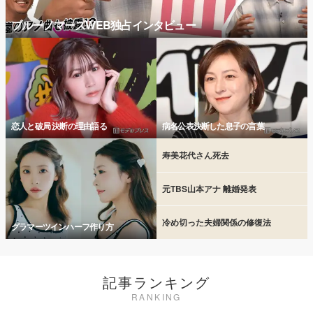
ブルーノマーズWEB独占インタビュー
恋人と破局 決断の理由語る
病名公表決断した息子の言葉
寿美花代さん死去
元TBS山本アナ 離婚発表
冷め切った夫婦関係の修復法
グラマーツインハーフ作り方
記事ランキング
RANKING