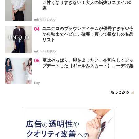
♡甘くなりすぎない！大人の垢抜けスタイル5
選
michill (ミチル)
04
ユニクロのブラウンアイテムが優秀すぎる♡今
から秋までヘビロテ確実！買って損なしの名品
リスト
michill (ミチル)
05
夏はやっぱり、脚を出したい！令和らしくアッ
プデートした【ギャルみスカート】コーデ特集
Ray
もっとみる