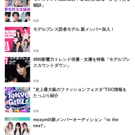
秘訣」
特集
モデルプレス読者モデル 新メンバー加入！
特集
SNS影響力トレンド俳優・女優を特集「モデルプレ
スカウントダウン」
特集
"史上最大級のファッションフェスタ"TGC情報を
たっぷり紹介
特集
moxymill新メンバーオーディション「to the
nex7」