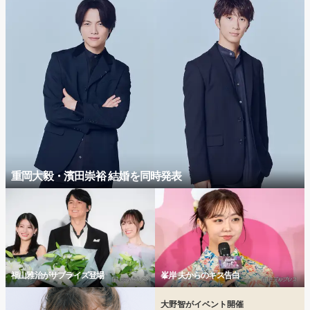
重岡大毅・濱田崇裕 結婚を同時発表
福山雅治がサプライズ登場
峯岸 夫からのキス告白
大野智がイベント開催