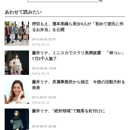
あわせて読みたい
押切もえ、瀧本美織ら美女4人が「初めて彼氏に作
るお弁当」を公開
2013.09.02 22:57
モデルプレス
藤井リナ、ミニスカでスラリ美脚披露 「神コレ」
1万2千人魅了
2013.09.02 19:24
モデルプレス
藤井リナ、所属事務所から独立 今後の活動方針を
発表
2013.09.01 00:20
モデルプレス
藤井リナ、“絶対領域”で観客を釘付けに
2013.08.31 20:56