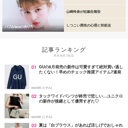
山崎怜奈が妊娠生報告
しつこい異性の心理と対処法
バブみfaceの作り方
記事ランキング
RANKING
01
GUの8月発売の新作は可愛すぎて絶対買い逃し
たくない！早めのチェック推奨アイテム7連発
michill (ミチル)
02
タックワイドパンツが終売で悲しい…ユニクロ
の新作が後継として優秀すぎた♡
michill (ミチル)
03
夏は「白ブラウス」があれば涼しげでおしゃれ