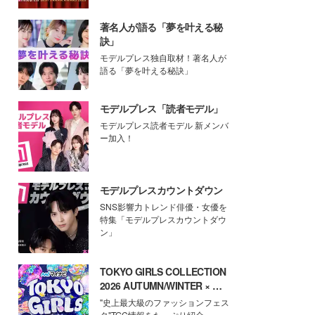
著名人が語る「夢を叶える秘
訣」
モデルプレス独自取材！著名人が
語る「夢を叶える秘訣」
モデルプレス「読者モデル」
モデルプレス読者モデル 新メンバ
ー加入！
モデルプレスカウントダウン
SNS影響力トレンド俳優・女優を
特集「モデルプレスカウントダウ
ン」
TOKYO GIRLS COLLECTION
2026 AUTUMN/WINTER × モ
デルプレス
"史上最大級のファッションフェス
タ"TGC情報をたっぷり紹介