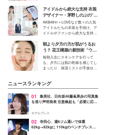
女性たちのヘアケア事情を紹介し
イベートでも仲良しで旅行好きな
ます。
アイドルから絶大な支持 衣装
モデル・愛甲ひかりさんと橋下美
好さんを迎えて本音で女子会トー
デザイナー・茅野しのぶの“可
ク。猛暑のお出かけを快適に過ご
愛い”を作る美学＜「シチズン
AKB48や＝LOVEなど数々の人気
すヒントや、2人が感動した夏の
クロスシー」インタビュー＞
アイドルたちの衣装を手掛け、ア
生理の新常識にも迫りました。
イドルやファンから絶大な支持を
得る、株式会社オサレカンパニー
朝より夕方の方が肌がうるお
取締役兼クリエイティブディレク
ター・茅野しのぶ。一人ひとりの
う？ 花王構築の新技術「ウォ
個性に寄り添い、魅力を引き出す
ーターキャプチャリングスキ
毎朝入念にスキンケアを行って
衣装作りは、多くの女性たちに勇
ン（捕水肌）」がスキンケア
も、夕方には肌の乾燥を感じてし
気と自信を与え続けている。
の常識を変える予感
まったり、保湿ミストが手放せな
いという読者も多いのでは？そん
な美容の常識を大きく変える可能
ニュースランキング
性を秘めた、革新的な「Water
Capturing Skin（ウォーターキャ
プチャリングスキン：捕水肌）」
01
集英社、日向坂46藤嶌果歩の写真集
技術を、花王が構築した。
を巡り声明発表 注意喚起も「必要に応じ
て法的措置を含む対応を検討」
モデルプレス
02
寺田心、週6ジム通いで体重
62kg→82kgに 110kgのベンチプレス持
ち上げる姿披露「胸板の厚みすごい」