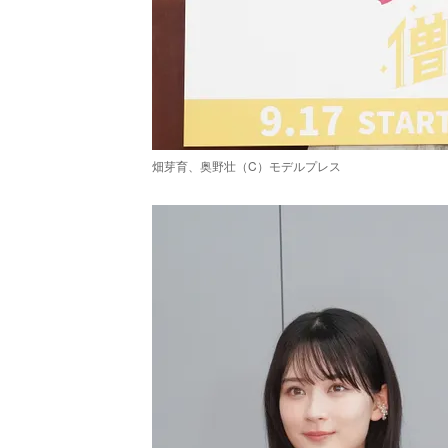
畑芽育、奥野壮（C）モデルプレス