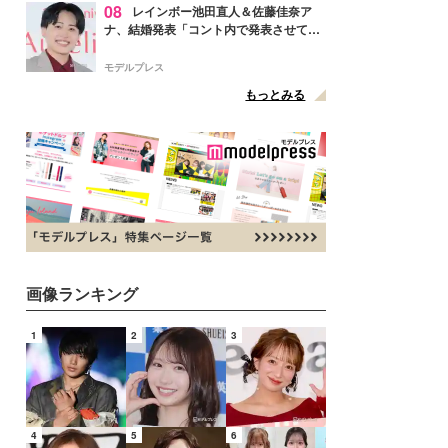
08
レインボー池田直人＆佐藤佳奈ア
ナ、結婚発表「コント内で発表させてい
ただきました」読売テレビ退社は生活拠
点変更のため
モデルプレス
もっとみる
画像ランキング
1
2
3
4
5
6