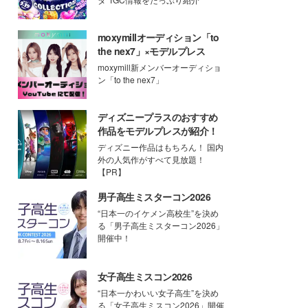
moxymillオーディション「to
the nex7」×モデルプレス
moxymill新メンバーオーディショ
ン「to the nex7」
ディズニープラスのおすすめ
作品をモデルプレスが紹介！
ディズニー作品はもちろん！ 国内
外の人気作がすべて見放題！
【PR】
男子高生ミスターコン2026
“日本一のイケメン高校生”を決め
る「男子高生ミスターコン2026」
開催中！
女子高生ミスコン2026
“日本一かわいい女子高生”を決め
る「女子高生ミスコン2026」開催