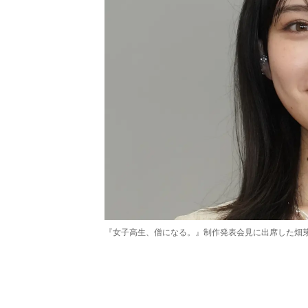
『女子高生、僧になる。』制作発表会見に出席した畑
/
Unmute