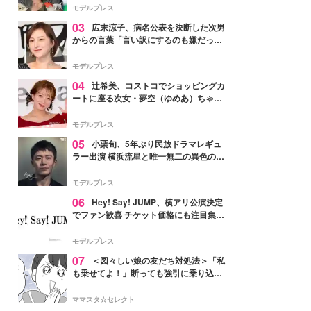
「かっこいい」と反響
モデルプレス
03
広末涼子、病名公表を決断した次男
からの言葉「言い訳にするのも嫌だっ
た」「言うべきか迷った」
モデルプレス
04
辻希美、コストコでショッピングカ
ートに座る次女・夢空（ゆめあ）ちゃん
の姿公開「乗りこなしてる感じが可愛す
ぎ」「成長を感じる」の声
モデルプレス
05
小栗旬、5年ぶり民放ドラマレギュ
ラー出演 横浜流星と唯一無二の異色のバ
ディで初共演【LOST10】
モデルプレス
06
Hey! Say! JUMP、横アリ公演決定
でファン歓喜 チケット価格にも注目集ま
る「激アツ」「平成に戻ったみたい」
モデルプレス
07
＜図々しい娘の友だち対処法＞「私
も乗せてよ！」断っても強引に乗り込ん
でくる友だち【第1話まんが】
ママスタ☆セレクト