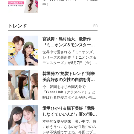
中！
トレンド
PR
宮城舞・島村雄大、最新作
『ミニオンズ＆モンスター
ズ』の魅力熱弁 ハチャメチャ
世界中で愛される「ミニオンズ」
だけじゃない“友情と絆”に感
シリーズの最新作『ミニオンズ＆
動
モンスターズ』が8月7日（金）に
公開。モデルプレスでは、“大のミ
韓国発の“艶髪トレンド”到来
ニオン好き”という共通点を持つモ
デルの宮城舞と島村雄大の特別対
美容好きの女性の自信を育む
談をお届け！それぞれの視点か
「ヘアケア事情」って？
今、韓国をはじめ国内外で
ら、今作ならではの魅力や予想外
「Glass Hair（グラスヘア）」と
の感動をもたらす奥深いストーリ
呼ばれる艶髪スタイルが熱い視線
ーについて熱く語り合ってもらっ
を集めています。メイクやファッ
た。
愛甲ひかり＆橋下美好「我慢
ションの完成度を高めるベースと
して、“髪そのものの美しさ”に改
しなくていいんだ」夏の“暑さ
めて注目する人が増えている様
対策”の新しい選択肢とは？
本格的な夏が到来！暑い中で、特
子。今回は、そんな憧れの艶やか
にゆううつになるのが生理中のム
な髪を日常で叶える、美容好きの
レや不快感ですよね。今回はプラ