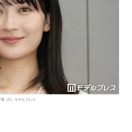
芽育（C）モデルプレス
Loaded
:
87.03%