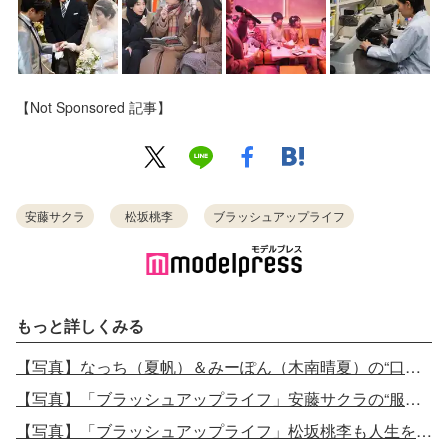
【Not Sponsored 記事】
安藤サクラ
松坂桃李
ブラッシュアップライフ
もっと詳しくみる
【写真】なっち（夏帆）＆みーぽん（木南晴夏）の“口パク”が話題
【写真】「ブラッシュアップライフ」安藤サクラの“服の色”が話題「伏線？」考察飛び交う
【写真】「ブラッシュアップライフ」松坂桃李も人生をやり直していた？“服の色”に注目集まる