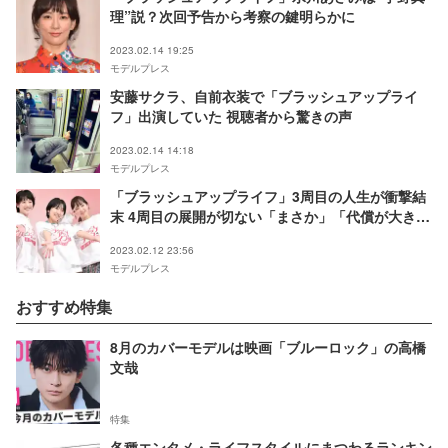
理”説？次回予告から考察の鍵明らかに
2023.02.14 19:25
モデルプレス
安藤サクラ、自前衣装で「ブラッシュアップライ
フ」出演していた 視聴者から驚きの声
2023.02.14 14:18
モデルプレス
「ブラッシュアップライフ」3周目の人生が衝撃結
末 4周目の展開が切ない「まさか」「代償が大き
い」
2023.02.12 23:56
モデルプレス
おすすめ特集
8月のカバーモデルは映画「ブルーロック」の高橋
文哉
特集
各種エンタメ・ライフスタイルにまつわるランキン