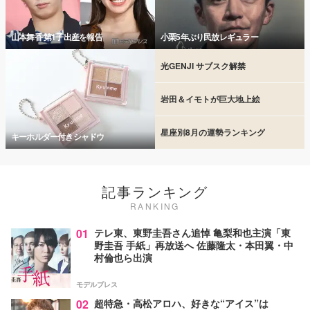
山本舞香 第1子出産を報告
小栗5年ぶり民放レギュラー
光GENJI サブスク解禁
岩田＆イモトが巨大地上絵
星座別8月の運勢ランキング
キーホルダー付きシャドウ
記事ランキング
RANKING
01
テレ東、東野圭吾さん追悼 亀梨和也主演「東
野圭吾 手紙」再放送へ 佐藤隆太・本田翼・中
村倫也ら出演
モデルプレス
02
超特急・高松アロハ、好きな“アイス”は