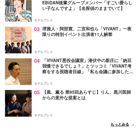
EBiDAN後輩グループメンバー「すごい愛らし
い子なんですよ」【名探偵のままでいて】
モデルプレス
03
堺雅人・阿部寛、二宮和也ら「VIVANT」一夜
限りの特別イベント出演者11人解禁
モデルプレス
04
「VIVANT悪役会議室」潜伏中の新庄に「納豆
我慢できるでしょ？」とツッコミ「VIVANT考
察をする視聴者目線」「私も会議に参加した
い」と話題【ネタバレあり】
モデルプレス
05
【風、薫る 第95回あらすじ】りん、黒川医師
からの意外な提案とは
モデルプレス
もっとみる