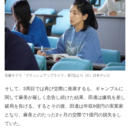
安藤サクラ「ブラッシュアップライフ」第7話より（C）日本テレビ
そして、3周目では再び交際に発展するも、ギャンブルに
関して麻美が厳しく忠告し続けた結果、田邊は嫌気を差し
破局を告げる。するとその後、田邊は年収9億円の実業家
となり、麻美とのたった2ヶ月の交際で1億円の損失をし
ていた。