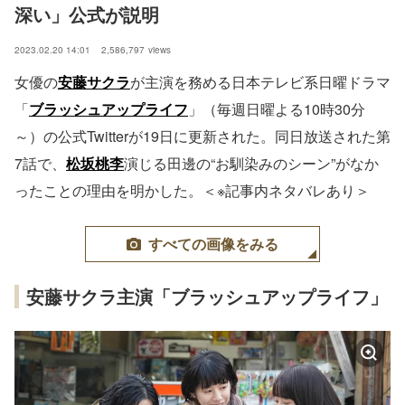
深い」公式が説明
2023.02.20 14:01
2,586,797
views
女優の
安藤サクラ
が主演を務める日本テレビ系日曜ドラマ
「
ブラッシュアップライフ
」（毎週日曜よる10時30分
～）の公式Twitterが19日に更新された。同日放送された第
7話で、
松坂桃李
演じる田邊の“お馴染みのシーン”がなか
ったことの理由を明かした。＜※記事内ネタバレあり＞
すべての画像をみる
安藤サクラ主演「ブラッシュアップライフ」