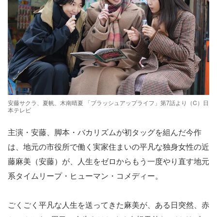
安藤サクラ、夏帆、木南晴夏 「ブラッシュアップライフ」第7話より（C）日
本テレビ
主演・安藤、脚本・バカリズムが初タッグを組んだ今作
は、地元の市役所で働く実家住まいの平凡な独身女性の近
藤麻美（安藤）が、人生をゼロからもう一度やり直す地元
系タイムリープ・ヒューマン・コメディー。
ごくごく平凡な人生を送ってきた麻美が、ある日突然、赤