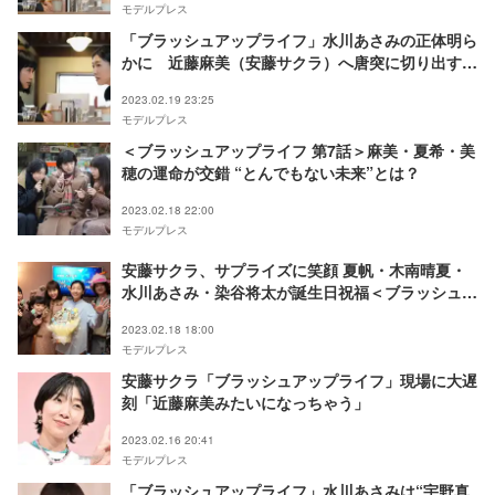
モデルプレス
「ブラッシュアップライフ」水川あさみの正体明ら
かに 近藤麻美（安藤サクラ）へ唐突に切り出す
「何周目？人生」
2023.02.19 23:25
モデルプレス
＜ブラッシュアップライフ 第7話＞麻美・夏希・美
穂の運命が交錯 “とんでもない未来”とは？
2023.02.18 22:00
モデルプレス
安藤サクラ、サプライズに笑顔 夏帆・木南晴夏・
水川あさみ・染谷将太が誕生日祝福＜ブラッシュア
ップライフ＞
2023.02.18 18:00
モデルプレス
安藤サクラ「ブラッシュアップライフ」現場に大遅
刻「近藤麻美みたいになっちゃう」
2023.02.16 20:41
モデルプレス
「ブラッシュアップライフ」水川あさみは“宇野真