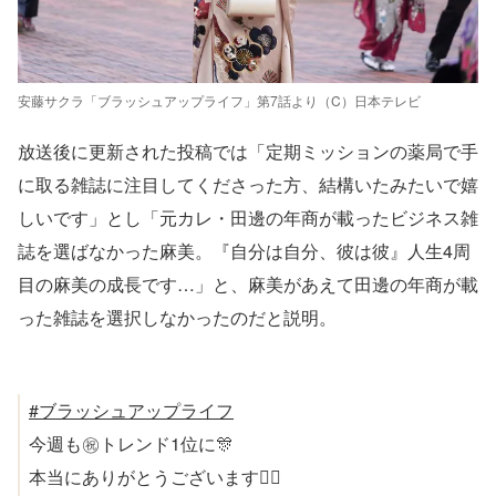
安藤サクラ「ブラッシュアップライフ」第7話より（C）日本テレビ
放送後に更新された投稿では「定期ミッションの薬局で手
に取る雑誌に注目してくださった方、結構いたみたいで嬉
しいです」とし「元カレ・田邊の年商が載ったビジネス雑
誌を選ばなかった麻美。『自分は自分、彼は彼』人生4周
目の麻美の成長です…」と、麻美があえて田邊の年商が載
った雑誌を選択しなかったのだと説明。
#ブラッシュアップライフ
今週も㊗️トレンド1位に🎊
本当にありがとうございます🙇‍♀️