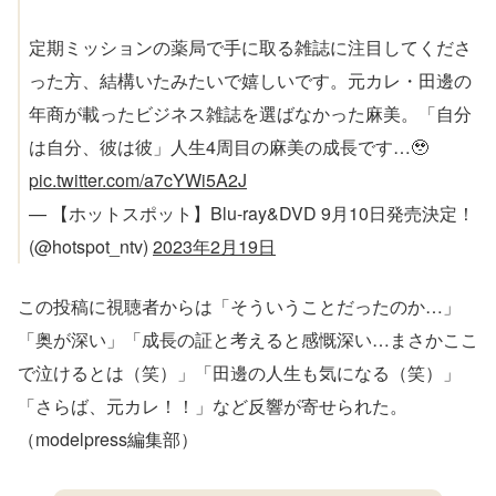
定期ミッションの薬局で手に取る雑誌に注目してくださ
った方、結構いたみたいで嬉しいです。元カレ・田邊の
年商が載ったビジネス雑誌を選ばなかった麻美。「自分
は自分、彼は彼」人生4周目の麻美の成長です…🥹
pic.twitter.com/a7cYWi5A2J
— 【ホットスポット】Blu-ray&DVD 9月10日発売決定！
(@hotspot_ntv)
2023年2月19日
この投稿に視聴者からは「そういうことだったのか…」
「奥が深い」「成長の証と考えると感慨深い…まさかここ
で泣けるとは（笑）」「田邊の人生も気になる（笑）」
「さらば、元カレ！！」など反響が寄せられた。
（modelpress編集部）