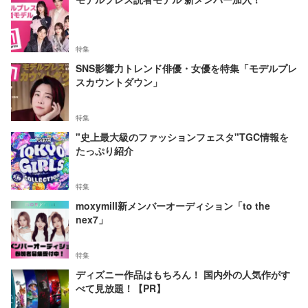
特集
SNS影響力トレンド俳優・女優を特集「モデルプレ
スカウントダウン」
特集
"史上最大級のファッションフェスタ"TGC情報を
たっぷり紹介
特集
moxymill新メンバーオーディション「to the
nex7」
特集
ディズニー作品はもちろん！ 国内外の人気作がす
べて見放題！【PR】