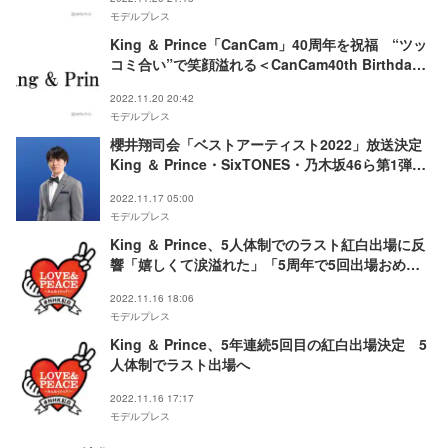
モデルプレス
King ＆ Prince「CanCam」40周年を祝福 “ツッ
コミ合い”で笑顔溢れる＜CanCam40th Birthday
Night vol.2＞
2022.11.20 20:42
モデルプレス
櫻井翔司会「ベストアーティスト2022」放送決定
King ＆ Prince・SixTONES・乃木坂46ら第1弾出
演者発表
2022.11.17 05:00
モデルプレス
King ＆ Prince、5人体制でのラスト紅白出場に反
響「嬉しくて涙溢れた」「5周年で5回出場おめで
とう」
2022.11.16 18:06
モデルプレス
King ＆ Prince、5年連続5回目の紅白出場決定 5
人体制でラスト出場へ
2022.11.16 17:17
モデルプレス