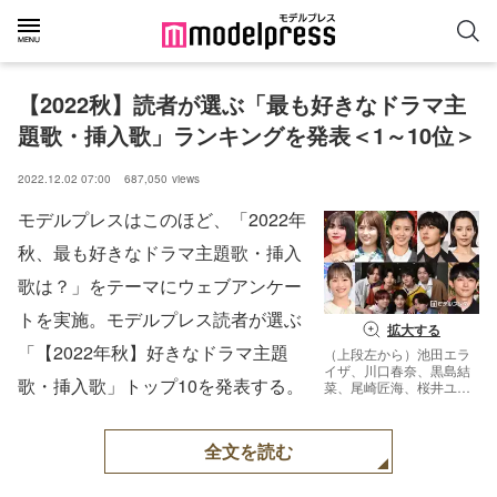
【2022秋】読者が選ぶ「最も好きなドラマ主
題歌・挿入歌」ランキングを発表＜1～10位＞
2022.12.02 07:00
687,050
views
モデルプレスはこのほど、「2022年
秋、最も好きなドラマ主題歌・挿入
歌は？」をテーマにウェブアンケー
トを実施。モデルプレス読者が選ぶ
拡大する
「【2022年秋】好きなドラマ主題
（上段左から）池田エラ
イザ、川口春奈、黒島結
歌・挿入歌」トップ10を発表する。
菜、尾崎匠海、桜井ユキ
（下段左から）川栄李
奈、8LOOM、吉沢亮
（C）モデルプレス
全文を読む