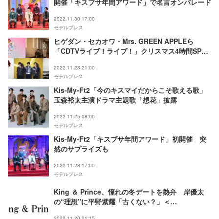
開催「キスブサ年間アワード」で名言オンパレード
2022.11.30 17:00
モデルプレス
ヒゲダン・セカオワ・Mrs. GREEN APPLEら
「CDTVライブ！ライブ！」クリスマス4時間SP第
1弾出演アーティスト＆歌唱曲発表
2022.11.28 21:00
モデルプレス
Kis-My-Ft2「今のキスマイだからこそ歌える歌」
玉森裕太主演ドラマ主題歌「想花」披露
2022.11.25 08:00
モデルプレス
Kis-My-Ft2「キスブサ年間アワード」初開催 突
然のサプライズも
2022.11.23 17:00
モデルプレス
King ＆ Prince、憧れの冬デートを熱弁 岸優太
の“理想”に平野紫耀「古くない？」＜
CanCam40th Birthday Night vol.2＞
2022.11.20 21:15