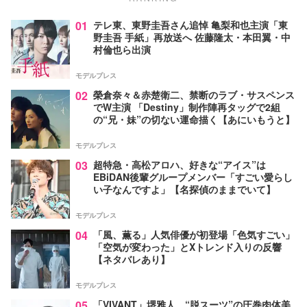
01
テレ東、東野圭吾さん追悼 亀梨和也主演「東
野圭吾 手紙」再放送へ 佐藤隆太・本田翼・中
村倫也ら出演
モデルプレス
02
榮倉奈々＆赤楚衛二、禁断のラブ・サスペンス
でW主演 「Destiny」制作陣再タッグで2組
の“兄・妹”の切ない運命描く【あにいもうと】
モデルプレス
03
超特急・高松アロハ、好きな“アイス”は
EBiDAN後輩グループメンバー「すごい愛らし
い子なんですよ」【名探偵のままでいて】
モデルプレス
04
「風、薫る」人気俳優が初登場「色気すごい」
「空気が変わった」とXトレンド入りの反響
【ネタバレあり】
モデルプレス
05
「VIVANT」堺雅人、“脱スーツ”の圧巻肉体美