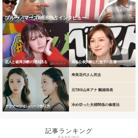
ブルーノマーズWEB独占インタビュー
恋人と破局 決断の理由語る
病名公表決断した息子の言葉
寿美花代さん死去
元TBS山本アナ 離婚発表
冷め切った夫婦関係の修復法
グラマーツインハーフ作り方
記事ランキング
RANKING