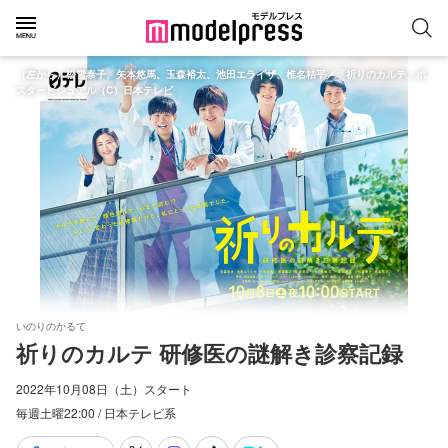
（左から）松雪泰子、矢本悠馬、玉森裕太、池田エライザ、椎名桔平／「祈りのカルテ」ポ
スタービジュアル（C）日本テレビ
いのりのかるて
祈りのカルテ 研修医の謎解き診察記録
2022年10月08日（土）スタート
毎週土曜22:00 / 日本テレビ系