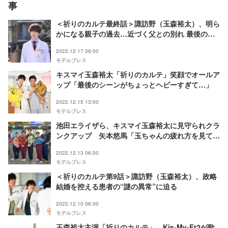
事
＜祈りのカルテ最終話＞諏訪野（玉森裕太）、明ら
かになる親子の過去…近づく父との別れ 最後の謎
解きに挑む
2022.12.17 06:00
モデルプレス
キスマイ玉森裕太「祈りのカルテ」笑顔でオールア
ップ「最後のシーンがちょっとヘビーすぎて…」
2022.12.15 13:00
モデルプレス
池田エライザら、キスマイ玉森裕太に見守られクラ
ンクアップ 矢本悠馬「玉ちゃんの疲れ方を見てわ
かると思うんですけど…」＜祈りのカルテ 研修医
2022.12.13 06:00
の謎解き診察記録＞
モデルプレス
＜祈りのカルテ第9話＞諏訪野（玉森裕太）、政略
結婚を控える患者の“謎の異常”に迫る
2022.12.10 06:00
モデルプレス
玉森裕太主演「祈りのカルテ」、Kis-My-Ft2が歌