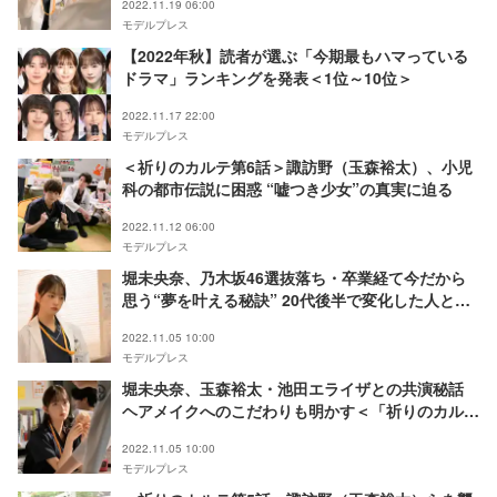
2022.11.19 06:00
モデルプレス
【2022年秋】読者が選ぶ「今期最もハマっている
ドラマ」ランキングを発表＜1位～10位＞
2022.11.17 22:00
モデルプレス
＜祈りのカルテ第6話＞諏訪野（玉森裕太）、小児
科の都市伝説に困惑 “嘘つき少女”の真実に迫る
2022.11.12 06:00
モデルプレス
堀未央奈、乃木坂46選抜落ち・卒業経て今だから
思う“夢を叶える秘訣” 20代後半で変化した人との
向き合い方とは？＜「祈りのカルテ」インタビュー
2022.11.05 10:00
後編＞
モデルプレス
堀未央奈、玉森裕太・池田エライザとの共演秘話
ヘアメイクへのこだわりも明かす＜「祈りのカル
テ」インタビュー前編＞
2022.11.05 10:00
モデルプレス