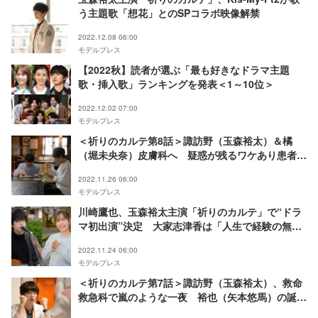
う主題歌「想花」とのSPコラボ映像解禁
2022.12.08 06:00
モデルプレス
【2022秋】読者が選ぶ「最も好きなドラマ主題
歌・挿入歌」ランキングを発表＜1～10位＞
2022.12.02 07:00
モデルプレス
＜祈りのカルテ第8話＞諏訪野（玉森裕太）＆橘
（堀未央奈）皮膚科へ 疑惑が残るワケあり患者の
秘密とは
2022.11.26 06:00
モデルプレス
川崎鷹也、玉森裕太主演「祈りのカルテ」で“ドラ
マ初出演”決定 大家志津香は「人生で経験の無
い」役に挑戦
2022.11.24 06:00
モデルプレス
＜祈りのカルテ第7話＞諏訪野（玉森裕太）、救命
救急科で嵐のような一夜 裕也（矢本悠馬）の誕生
日会でも怪事件？