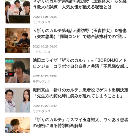
＜祈りのカルテ第5話＞諏訪野（玉森裕太）らを襲
う最大の試練 人気女優が抱える秘密とは
2022.11.05 06:00
モデルプレス
＜祈りのカルテ第4話＞諏訪野（玉森裕太）＆裕也
（矢本悠馬）“同期コンビ”で総合診療科での“謎解
き”に挑む
2022.10.29 06:00
モデルプレス
池田エライザ「祈りのカルテ」×「DORONJO／ド
ロンジョ」コラボで自分自身と共演「不思議な感
覚」
2022.10.28 19:00
モデルプレス
堀田真由「祈りのカルテ」患者役でゲスト出演決定
「先生方の変化球に笑みが溢れてしまうことも」＜
本人コメント＞
2022.10.22 22:54
モデルプレス
「祈りのカルテ」キスマイ玉森裕太、ワケあり患者
の秘密に迫る特別動画解禁