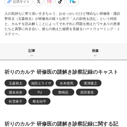
公式サイト
人の気持ちに寄り添いすぎちゃう、おせっかいだけど憎めない研修医・諏訪
野良太（玉森裕太）が研修先の様々な科で「人の顔色を読む」という特技
と、カルテを読み解くことによってそれぞれに問題を抱えたワケありの患者
たちと真摯に向き合い、彼らの抱えた秘密を見破るハートウォーミング・ミ
ステリー。
記事
画像
祈りのカルテ 研修医の謎解き診察記録のキャスト
玉森裕太
池田エライザ
矢本悠馬
濱津隆之
堀未央奈
YU
豊嶋花
原田泰造
松雪泰子
椎名桔平
祈りのカルテ 研修医の謎解き診察記録に関する記