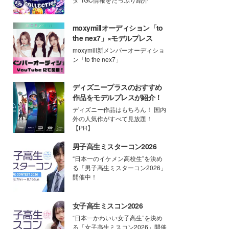
moxymillオーディション「to
the nex7」×モデルプレス
moxymill新メンバーオーディショ
ン「to the nex7」
ディズニープラスのおすすめ
作品をモデルプレスが紹介！
ディズニー作品はもちろん！ 国内
外の人気作がすべて見放題！
【PR】
男子高生ミスターコン2026
“日本一のイケメン高校生”を決め
る「男子高生ミスターコン2026」
開催中！
女子高生ミスコン2026
“日本一かわいい女子高生”を決め
る「女子高生ミスコン2026」開催