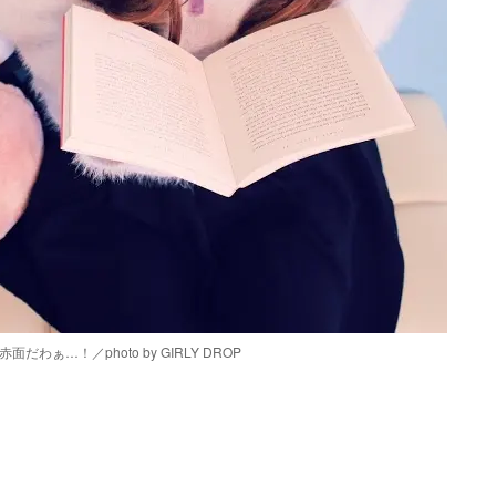
ぁ…！／photo by GIRLY DROP
Loaded
:
90.51%