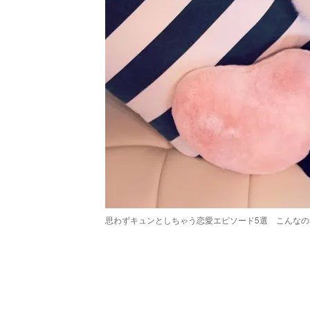
思わずキュンとしちゃう恋愛エピソード5選 こんなの赤面だわ
/
Unmute