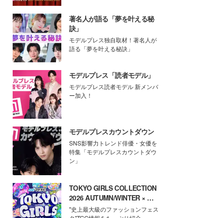
著名人が語る「夢を叶える秘
訣」
モデルプレス独自取材！著名人が
語る「夢を叶える秘訣」
モデルプレス「読者モデル」
モデルプレス読者モデル 新メンバ
ー加入！
モデルプレスカウントダウン
SNS影響力トレンド俳優・女優を
特集「モデルプレスカウントダウ
ン」
TOKYO GIRLS COLLECTION
2026 AUTUMN/WINTER × モ
デルプレス
"史上最大級のファッションフェス
タ"TGC情報をたっぷり紹介