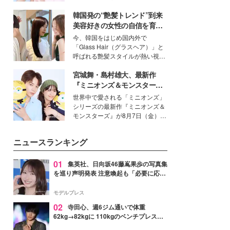
イベートでも仲良しで旅行好きな
韓国発の“艶髪トレンド”到来
モデル・愛甲ひかりさんと橋下美
好さんを迎えて本音で女子会トー
美容好きの女性の自信を育む
ク。猛暑のお出かけを快適に過ご
「ヘアケア事情」って？
今、韓国をはじめ国内外で
すヒントや、2人が感動した夏の
「Glass Hair（グラスヘア）」と
生理の新常識にも迫りました。
呼ばれる艶髪スタイルが熱い視線
を集めています。メイクやファッ
宮城舞・島村雄大、最新作
ションの完成度を高めるベースと
して、“髪そのものの美しさ”に改
『ミニオンズ＆モンスター
めて注目する人が増えている様
ズ』の魅力熱弁 ハチャメチャ
世界中で愛される「ミニオンズ」
子。今回は、そんな憧れの艶やか
だけじゃない“友情と絆”に感
シリーズの最新作『ミニオンズ＆
な髪を日常で叶える、美容好きの
動
モンスターズ』が8月7日（金）に
女性たちのヘアケア事情を紹介し
公開。モデルプレスでは、“大のミ
ます。
ニオン好き”という共通点を持つモ
ニュースランキング
デルの宮城舞と島村雄大の特別対
談をお届け！それぞれの視点か
ら、今作ならではの魅力や予想外
01
集英社、日向坂46藤嶌果歩の写真集
の感動をもたらす奥深いストーリ
を巡り声明発表 注意喚起も「必要に応じ
ーについて熱く語り合ってもらっ
て法的措置を含む対応を検討」
た。
モデルプレス
02
寺田心、週6ジム通いで体重
62kg→82kgに 110kgのベンチプレス持
ち上げる姿披露「胸板の厚みすごい」