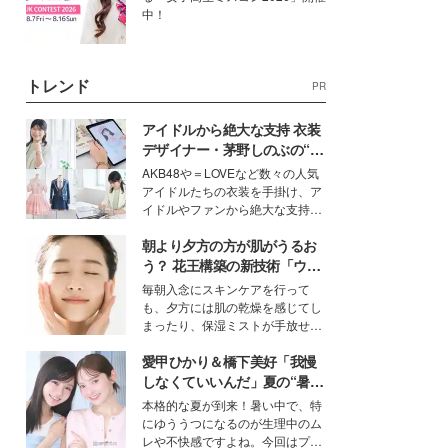
中！
トレンド
PR
アイドルから絶大な支持 衣装
デザイナー・茅野しのぶの“可
愛い”を作る美学＜「シチズン
AKB48や＝LOVEなど数々の人気
クロスシー」インタビュー＞
アイドルたちの衣装を手掛け、ア
イドルやファンから絶大な支持を
得る、株式会社オサレカンパニー
朝より夕方の方が肌がうるお
取締役兼クリエイティブディレク
ター・茅野しのぶ。一人ひとりの
う？ 花王構築の新技術「ウォ
個性に寄り添い、魅力を引き出す
ーターキャプチャリングスキ
毎朝入念にスキンケアを行って
衣装作りは、多くの女性たちに勇
ン（捕水肌）」がスキンケア
も、夕方には肌の乾燥を感じてし
気と自信を与え続けている。
の常識を変える予感
まったり、保湿ミストが手放せな
いという読者も多いのでは？そん
愛甲ひかり＆橋下美好「我慢
な美容の常識を大きく変える可能
性を秘めた、革新的な「Water
しなくていいんだ」夏の“暑さ
Capturing Skin（ウォーターキャ
対策”の新しい選択肢とは？
本格的な夏が到来！暑い中で、特
プチャリングスキン：捕水肌）」
にゆううつになるのが生理中のム
技術を、花王が構築した。
レや不快感ですよね。今回はプラ