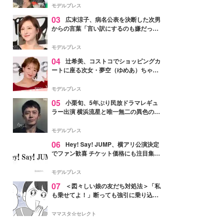
「かっこいい」と反響
モデルプレス
03
広末涼子、病名公表を決断した次男
からの言葉「言い訳にするのも嫌だっ
た」「言うべきか迷った」
モデルプレス
04
辻希美、コストコでショッピングカ
ートに座る次女・夢空（ゆめあ）ちゃん
の姿公開「乗りこなしてる感じが可愛す
ぎ」「成長を感じる」の声
モデルプレス
05
小栗旬、5年ぶり民放ドラマレギュ
ラー出演 横浜流星と唯一無二の異色のバ
ディで初共演【LOST10】
モデルプレス
06
Hey! Say! JUMP、横アリ公演決定
でファン歓喜 チケット価格にも注目集ま
る「激アツ」「平成に戻ったみたい」
モデルプレス
07
＜図々しい娘の友だち対処法＞「私
も乗せてよ！」断っても強引に乗り込ん
でくる友だち【第1話まんが】
ママスタ☆セレクト