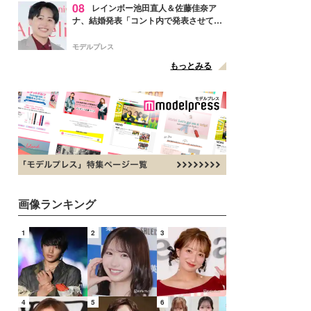
08
レインボー池田直人＆佐藤佳奈ア
ナ、結婚発表「コント内で発表させてい
ただきました」読売テレビ退社は生活拠
点変更のため
モデルプレス
もっとみる
画像ランキング
1
2
3
4
5
6