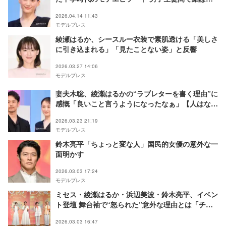
た“同盟”にスタジオどよめき
2026.04.14 11:43
モデルプレス
綾瀬はるか、シースルー衣装で素肌透ける「美しさ
に引き込まれる」「見たことない姿」と反響
2026.03.27 14:06
モデルプレス
妻夫木聡、綾瀬はるかの“ラブレターを書く理由”に
感慨「良いこと言うようになったなぁ」【人はなぜ
ラブレターを書くのか】
2026.03.23 21:19
モデルプレス
鈴木亮平「ちょっと変な人」国民的女優の意外な一
面明かす
2026.03.03 17:24
モデルプレス
ミセス・綾瀬はるか・浜辺美波・鈴木亮平、イベン
ト登壇 舞台袖で“怒られた”意外な理由とは「チー
ムワークがすごすぎて…」
2026.03.03 16:47