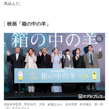
気込んだ。
映画「箱の中の羊」
是枝裕和監督、野呂佳代、大悟、綾瀬はるか、桒木里夢、柊木陽太、寛一郎
（C）モデルプレス