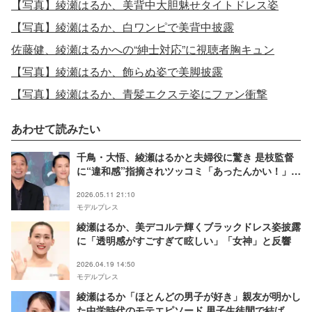
【写真】綾瀬はるか、美背中大胆魅せタイトドレス姿
【写真】綾瀬はるか、白ワンピで美背中披露
佐藤健、綾瀬はるかへの“紳士対応”に視聴者胸キュン
【写真】綾瀬はるか、飾らぬ姿で美脚披露
【写真】綾瀬はるか、青髪エクステ姿にファン衝撃
あわせて読みたい
千鳥・大悟、綾瀬はるかと夫婦役に驚き 是枝監督
に“違和感”指摘されツッコミ「あったんかい！」
【箱の中の羊】
2026.05.11 21:10
モデルプレス
綾瀬はるか、美デコルテ輝くブラックドレス姿披露
に「透明感がすごすぎて眩しい」「女神」と反響
2026.04.19 14:50
モデルプレス
綾瀬はるか「ほとんどの男子が好き」親友が明かし
た中学時代のモテエピソード 男子生徒間で結ばれ