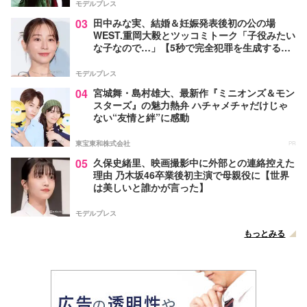
モデルプレス
03
田中みな実、結婚＆妊娠発表後初の公の場
WEST.重岡大毅とツッコミトーク「子役みたい
な子なので…」【5秒で完全犯罪を生成する方
法】
モデルプレス
04
宮城舞・島村雄大、最新作『ミニオンズ＆モン
スターズ』の魅力熱弁 ハチャメチャだけじゃ
ない“友情と絆”に感動
東宝東和株式会社
PR
05
久保史緒里、映画撮影中に外部との連絡控えた
理由 乃木坂46卒業後初主演で母親役に【世界
は美しいと誰かが言った】
モデルプレス
もっとみる