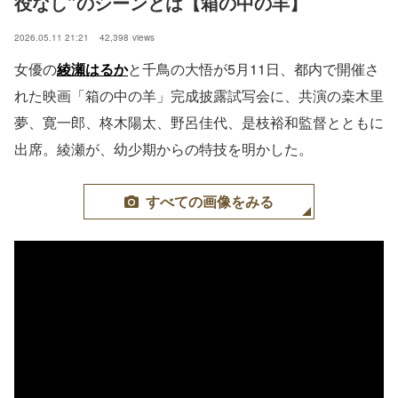
役なし”のシーンとは【箱の中の羊】
2026.05.11 21:21
42,398
views
女優の
綾瀬はるか
と千鳥の大悟が5月11日、都内で開催さ
れた映画「箱の中の羊」完成披露試写会に、共演の桒木里
夢、寛一郎、柊木陽太、野呂佳代、是枝裕和監督とともに
出席。綾瀬が、幼少期からの特技を明かした。
すべての画像をみる