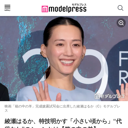
映画「箱の中の羊」完成披露試写会に出席した綾瀬はるか（C）モデルプレ
ス
綾瀬はるか、特技明かす「小さい頃から」“代