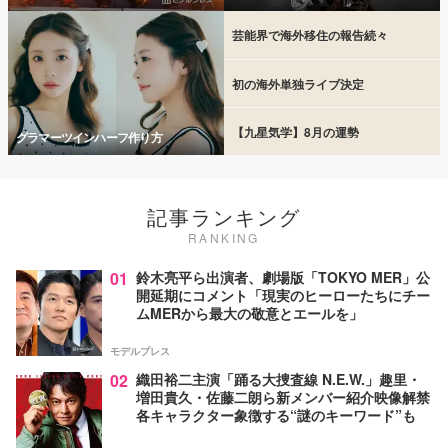
芸能界で海外移住の報告続々
初の海外単独ライブ決定
【九星気学】8月の運勢
グラマーツインハーフ作り方
記事ランキング
RANKING
01
鈴木亮平ら出演者、劇場版「TOKYO MER」公
開延期にコメント「現実のヒーローたちにチー
ムMERから最大の敬意とエールを」
モデルプレス
02
織田裕二主演「踊る大捜査線 N.E.W.」趣里・
増田貴久・佐藤二朗ら新メンバー紹介映像解禁
各キャラクター象徴する“謎のキーワード”も