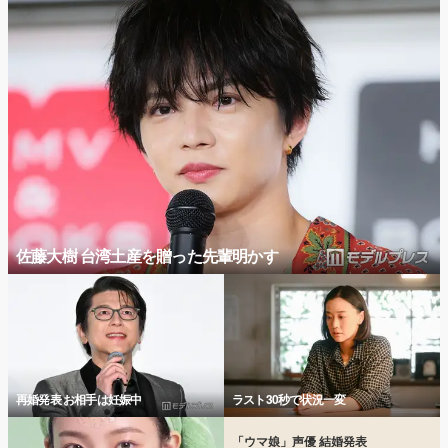
佐藤大樹 台湾土産を贈った先輩明かす
再婚発表 お相手は妊娠中
ラスト30秒で状況一変
「ウマ娘」声優 結婚発表