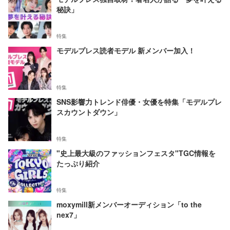
秘訣」
特集
モデルプレス読者モデル 新メンバー加入！
特集
SNS影響力トレンド俳優・女優を特集「モデルプレ
スカウントダウン」
特集
"史上最大級のファッションフェスタ"TGC情報を
たっぷり紹介
特集
moxymill新メンバーオーディション「to the
nex7」