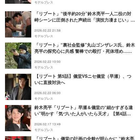
モデルプレス
「リブート」“後半約20分”鈴木亮平一人二役の対
峙シーンに圧倒された声続出「演技力凄まじい」
【第5話ネタバレ】
2026.02.22 21:58
モデルプレス
「リブート」“裏社会監修”丸山ゴンザレス氏、鈴木
亮平の探究心に共感 警棒での殴打・死体埋め…犯
罪者の殺し方も伝授【インタビュー】
2026.02.22 10:00
モデルプレス
【リブート 第5話】儀堂VSニセ儀堂（早瀬）、つ
いに直接対決へ
2026.02.22 06:00
モデルプレス
鈴木亮平「リブート」早瀬＆儀堂の“細かすぎる違
い”明かす「気づいた人がいたら天才」【第4話ネ
タバレあり】
2026.02.17 13:49
モデルプレス
「リブート」儀堂の計画の全貌が明らかに “鈴木亮