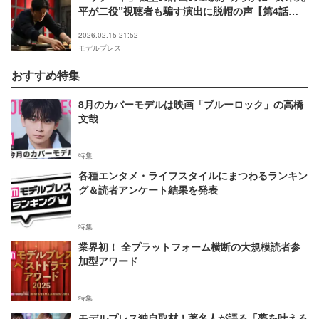
平が二役”視聴者も騙す演出に脱帽の声【第4話ネ
タバレ】
2026.02.15 21:52
モデルプレス
おすすめ特集
8月のカバーモデルは映画「ブルーロック」の高橋
文哉
特集
各種エンタメ・ライフスタイルにまつわるランキン
グ＆読者アンケート結果を発表
特集
業界初！ 全プラットフォーム横断の大規模読者参
加型アワード
特集
モデルプレス独自取材！著名人が語る「夢を叶える