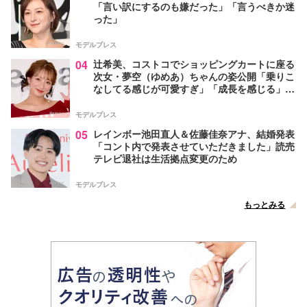
「言い訳にするのも嫌だった」「言うべきか迷
った」
モデルプレス
04
辻希美、コストコでショッピングカートに座る
次女・夢空（ゆめあ）ちゃんの姿公開「乗りこ
なしてる感じが可愛すぎ」「成長を感じる」の
声
モデルプレス
05
レインボー池田直人＆佐藤佳奈アナ、結婚発表
「コント内で発表させていただきました」読売
テレビ退社は生活拠点変更のため
モデルプレス
もっとみる