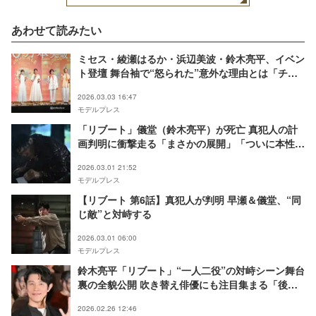
あわせて読みたい
ミセス・綾瀬はるか・浜辺美波・鈴木亮平、イベン
ト登壇 舞台袖で“怒られた”意外な理由とは「チー
ムワークがすごすぎて…」
2026.03.03 16:47
モデルプレス
「リブート」儀堂（鈴木亮平）が死亡 真犯人の計
画判明に衝撃走る「まさかの展開」「ついに本性出
した」【第6話ネタバレ】
2026.03.01 21:52
モデルプレス
【リブート 第6話】真犯人が判明 早瀬＆儀堂、“同
じ敵”と対峙する
2026.03.01 06:00
モデルプレス
鈴木亮平「リブート」“一人二役”の対峙シーン舞台
裏の全貌公開 吹き替え俳優にも注目集まる「後ろ
姿ご本人かと」「再現度すごい」驚きの声
2026.02.26 12:46