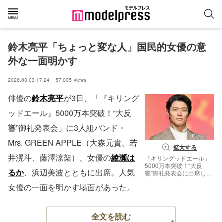
鈴木亮平「ちょっと変な人」国民的女優の意
外な一面明かす
2026.03.03 17:24
57,005
views
俳優の
鈴木亮平
が3日、「『キリング
ッドエール』5000万本突破！“大反
響”御礼発表会」に3人組バンド・
Mrs. GREEN APPLE（大森元貴、若
拡大する
井滉斗、藤澤涼架）、女優の
綾瀬は
「キリングッドエール」
5000万本突破！“大反
るか
、浜辺美波とともに出席。人気
響”御礼発表会に出席した
鈴木亮平（C）モデルプ
女優の一面を明かす場面があった。
レス
全文を読む