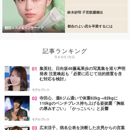
鈴木砂羽 子宮筋腫摘出
都合のよい恋を卒業するには
朝活コスメ＆インナーケア
記事ランキング
RANKING
01
集英社、日向坂46藤嶌果歩の写真集を巡り声明
発表 注意喚起も「必要に応じて法的措置を含
む対応を検討」
モデルプレス
02
寺田心、週6ジム通いで体重62kg→82kgに
110kgのベンチプレス持ち上げる姿披露「胸板
の厚みすごい」「かっこいい」と反響
モデルプレス
03
広末涼子、病名公表を決断した次男からの言葉