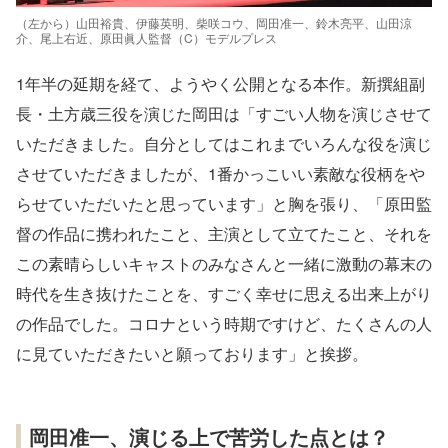
（左から）山田裕貴、伊藤英明、柴咲コウ、岡田准一、鈴木亮平、山田涼
介、尾上右近、原田眞人監督（C）モデルプレス
1年半の延期を経て、ようやく公開となる本作。新撰組副
長・土方歳三役を演じた岡田は「すごい人物を演じさせて
いただきました。自分としてはこれまでいろんな役を演じ
させていただきましたが、1番かっこいい素敵な役柄をや
らせていただいたと思っています」と胸を張り、「原田監
督の作品に携われたこと、主演として立てたこと、それを
この素晴らしいキャストのみなさんと一緒に激動の幕末の
時代を生き抜けたことを、すごく幸せに思える出来上がり
の作品でした。コロナという時期ですけど、たくさんの人
に見ていただきたいと願っております」と挨拶。
岡田准一、演じる上で苦労した点とは？