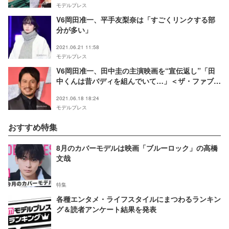
モデルプレス
V6岡田准一、平手友梨奈は「すごくリンクする部
分が多い」
2021.06.21 11:58
モデルプレス
V6岡田准一、田中圭の主演映画を“宣伝返し”「田
中くんは昔バディを組んでいて…」＜ザ・ファブル
殺さない殺し屋＞
2021.06.18 18:24
モデルプレス
おすすめ特集
8月のカバーモデルは映画「ブルーロック」の高橋
文哉
特集
各種エンタメ・ライフスタイルにまつわるランキン
グ＆読者アンケート結果を発表