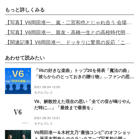
もっと詳しくみる
【写真】V6岡田准一、嵐・二宮和也とじゃれ合う 会場に黄色い歓声＜第42回日本アカデミー賞＞
【写真】V6岡田准一、親友・高橋一生との高校時代明かす「勘違いされてたのかな」
【関連記事】V6岡田准一、ドッキリに驚異の反応「こっちがビックリ」「嘘でしょ」視聴者も唖然
あわせて読みたい
「V6の好きな楽曲」トップ20を発表「魔法の曲」
「彼らからのとっておきの贈り物」…ファンの思い
出がエモかった【ファン投票】
2021.09.04 12:00
モデルプレス
V6、解散控えた現在の思い「全ての音が鳴りやん
だ時に…」「最後まで最善を」
2021.08.30 13:51
モデルプレス
V6岡田准一＆木村文乃“最強コンビ”のオフショッ
ト 平手友梨奈らのクランクアップ写真初公開＜