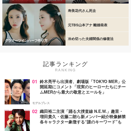
寿美花代さん死去
元TBS山本アナ 離婚発表
冷め切った夫婦関係の修復法
グラマーツインハーフ作り方
記事ランキング
RANKING
01
鈴木亮平ら出演者、劇場版「TOKYO MER」公
開延期にコメント「現実のヒーローたちにチー
ムMERから最大の敬意とエールを」
モデルプレス
02
織田裕二主演「踊る大捜査線 N.E.W.」趣里・
増田貴久・佐藤二朗ら新メンバー紹介映像解禁
各キャラクター象徴する“謎のキーワード”も