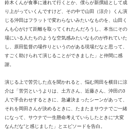
鈴木くんが食事に連れて行くとか、僕らが新撰組として成
り上がっていくんですけど、その中で山田（涼介）くん演
じる沖田はフラットで変わらないみたいなものを、山田く
んも心がけて距離を取ってくれたんだろうし、本当にその
場にいる人たちのような空気感みたいなものが作れていた
し、原田監督の場作りというのがある現場だなと思って、
すごく助けられて演じることができました」と仲間に感
謝。
演じる上で苦労した点を聞かれると、悩む岡田を横目に涼
介は「苦労というよりは、土方さん、近藤さん、沖田の3
人で手合わせするときに、急遽決まったシーンがあって、
それを岡田さんが決めるときに、たまたまサウナでご一緒
になって、サウナで一生懸命考えていらしたときに“大変
なんだな”と感じました」とエピソードを告白。