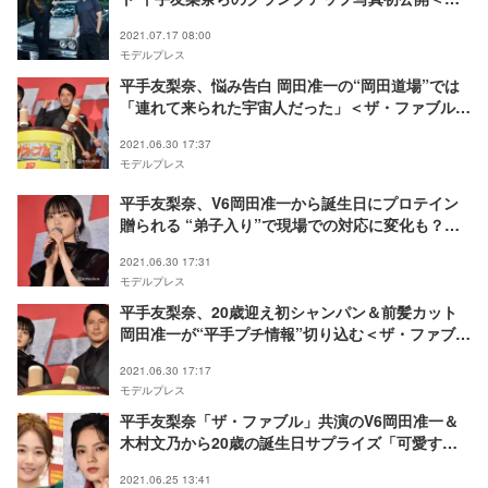
ザ・ファブル 殺さない殺し屋＞
2021.07.17 08:00
モデルプレス
平手友梨奈、悩み告白 岡田准一の“岡田道場”では
「連れて来られた宇宙人だった」＜ザ・ファブル
殺さない殺し屋＞
2021.06.30 17:37
モデルプレス
平手友梨奈、V6岡田准一から誕生日にプロテイン
贈られる “弟子入り”で現場での対応に変化も？＜
ザ・ファブル 殺さない殺し屋＞
2021.06.30 17:31
モデルプレス
平手友梨奈、20歳迎え初シャンパン＆前髪カット
岡田准一が“平手プチ情報”切り込む＜ザ・ファブル
殺さない殺し屋＞
2021.06.30 17:17
モデルプレス
平手友梨奈「ザ・ファブル」共演のV6岡田准一＆
木村文乃から20歳の誕生日サプライズ「可愛す
ぎ」と反響
2021.06.25 13:41