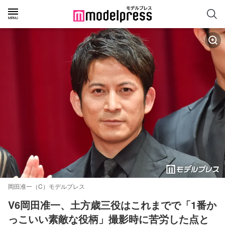
岡田准一（C）モデルプレス
V6岡田准一、土方歳三役はこれまでで「1番か
っこいい素敵な役柄」撮影時に苦労した点と