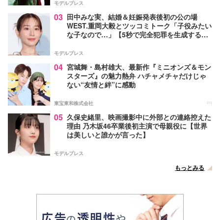
モデルプレス
03
田中みな実、結婚＆妊娠発表後初の公の場
WEST.重岡大毅とツッコミトーク「子役みたい
な子なので…」【5秒で完全犯罪を生成する方
法】
モデルプレス
04
宮城舞・島村雄大、最新作『ミニオンズ＆モン
スターズ』の魅力熱弁 ハチャメチャだけじゃ
ない“友情と絆”に感動
東宝東和株式会社
PR
05
久保史緒里、映画撮影中に外部との連絡控えた
理由 乃木坂46卒業後初主演で母親役に【世界
は美しいと誰かが言った】
モデルプレス
もっとみる