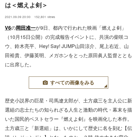
は＜燃えよ剣＞
2021.09.09 20:00
152,801
views
V6
の
岡田准一
が9日、都内で行われた映画「燃えよ剣」
（10月15日公開）の完成報告イベントに、共演の柴咲コ
ウ、鈴木亮平、Hey! Say! JUMP山田涼介、尾上右近、山
田裕貴、伊藤英明、メガホンをとった原田眞人監督ととも
に出席した。
すべての画像をみる
歴史小説界の巨星・司馬遼太郎が、土方歳三を主人公に新
選組の志士たちの知られざる人生と激動の時代・幕末を描
いた国民的ベストセラー『燃えよ剣』を映画化した本作。
土方歳三と「新選組」は、いかにして歴史に名を刻む【伝