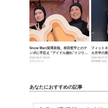
Snow Man深澤辰哉、有田哲平とのテ
フィットネ
ンポに手応え “アイドル崩れ”イジりに
カ月半の美
は即ツッコミ「一応ド真ん中を走って
に出産した
2026.08.07 08:00
2026.08.07 07
モデルプレス
ENTAME next
るつもり」【アリフォルニア】
あなたにおすすめの記事