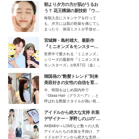
朝より夕方の方が肌がうるお
う？ 花王構築の新技術「ウォ
ーターキャプチャリングスキ
毎朝入念にスキンケアを行って
ン（捕水肌）」がスキンケア
も、夕方には肌の乾燥を感じてし
の常識を変える予感
まったり、保湿ミストが手放せな
いという読者も多いのでは？そん
宮城舞・島村雄大、最新作
な美容の常識を大きく変える可能
性を秘めた、革新的な「Water
『ミニオンズ＆モンスター
Capturing Skin（ウォーターキャ
ズ』の魅力熱弁 ハチャメチャ
世界中で愛される「ミニオンズ」
プチャリングスキン：捕水肌）」
だけじゃない“友情と絆”に感
シリーズの最新作『ミニオンズ＆
技術を、花王が構築した。
動
モンスターズ』が8月7日（金）に
公開。モデルプレスでは、“大のミ
韓国発の“艶髪トレンド”到来
ニオン好き”という共通点を持つモ
デルの宮城舞と島村雄大の特別対
美容好きの女性の自信を育む
談をお届け！それぞれの視点か
「ヘアケア事情」って？
今、韓国をはじめ国内外で
ら、今作ならではの魅力や予想外
「Glass Hair（グラスヘア）」と
の感動をもたらす奥深いストーリ
呼ばれる艶髪スタイルが熱い視線
ーについて熱く語り合ってもらっ
を集めています。メイクやファッ
た。
アイドルから絶大な支持 衣装
ションの完成度を高めるベースと
して、“髪そのものの美しさ”に改
デザイナー・茅野しのぶの“可
めて注目する人が増えている様
愛い”を作る美学＜「シチズン
AKB48や＝LOVEなど数々の人気
子。今回は、そんな憧れの艶やか
クロスシー」インタビュー＞
アイドルたちの衣装を手掛け、ア
な髪を日常で叶える、美容好きの
イドルやファンから絶大な支持を