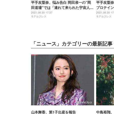
平手友梨奈、悩み告白 岡田准一の“岡
平手友梨奈
田道場”では「連れて来られた宇宙人だ
プロテイン
った」＜ザ・ファブル 殺さない殺し屋
での対応に
2021.06.30 17:37
2021.06.30 17
モデルプレス
モデルプレス
＞
さない殺し
「ニュース」カテゴリーの最新記事
山本舞香、第1子出産を報告
中島裕翔、