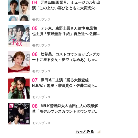
04
元ME:I飯田栞月、ミュージカル初出
演「この上ない喜びとともに大変光栄」
4年ぶり上演「ファントム」城田優らキ
ャスト発表
モデルプレス
05
テレ東、東野圭吾さん追悼 亀梨和
也主演「東野圭吾 手紙」再放送へ 佐藤隆
太・本田翼・中村倫也ら出演
モデルプレス
06
辻希美、コストコでショッピングカ
ートに座る次女・夢空（ゆめあ）ちゃん
の姿公開「乗りこなしてる感じが可愛す
ぎ」「成長を感じる」の声
モデルプレス
07
織田裕二主演「踊る大捜査線
N.E.W.」趣里・増田貴久・佐藤二朗ら新
メンバー紹介映像解禁 各キャラクター象
徴する“謎のキーワード”も
モデルプレス
08
M!LK曽野舜太＆吉田仁人の表紙解
禁「モデルプレスカウントダウンマガジ
ン」巻頭に登場
モデルプレス
もっとみる