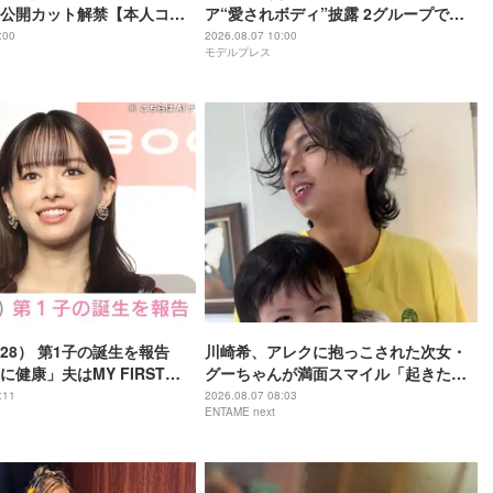
公開カット解禁【本人コメ
ア“愛されボディ”披露 2グループでの1
期生経験・センターへの思い語る
:00
2026.08.07 10:00
モデルプレス
28） 第1子の誕生を報告
川崎希、アレクに抱っこされた次女・
健康」夫はMY FIRST
グーちゃんが満面スマイル「起きたて
iro（32）
はこの表情してくれて1日ハッピー」
:11
2026.08.07 08:03
ENTAME next