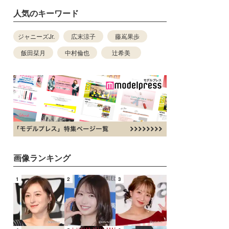
人気のキーワード
ジャニーズJr.
広末涼子
藤嶌果歩
飯田栞月
中村倫也
辻希美
画像ランキング
1
2
3