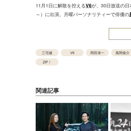
11月1日に解散を控える
V6
が、30日放送の日
～）に出演。月曜パーソナリティーで俳優の
三宅健
V6
岡田准一
風間俊介
ZIP！
関連記事