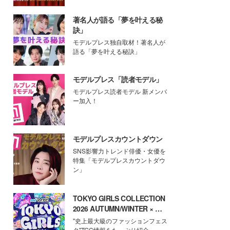
著名人が語る「夢を叶える秘
訣」
モデルプレス独自取材！著名人が
語る「夢を叶える秘訣」
モデルプレス「読者モデル」
モデルプレス読者モデル 新メンバ
ー加入！
モデルプレスカウントダウン
SNS影響力トレンド俳優・女優を
特集「モデルプレスカウントダウ
ン」
TOKYO GIRLS COLLECTION
2026 AUTUMN/WINTER × モ
デルプレス
"史上最大級のファッションフェス
タ"TGC情報をたっぷり紹介