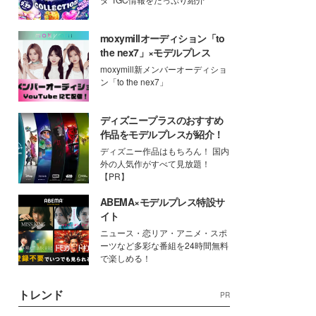
moxymillオーディション「to
the nex7」×モデルプレス
moxymill新メンバーオーディショ
ン「to the nex7」
ディズニープラスのおすすめ
作品をモデルプレスが紹介！
ディズニー作品はもちろん！ 国内
外の人気作がすべて見放題！
【PR】
ABEMA×モデルプレス特設サ
イト
ニュース・恋リア・アニメ・スポ
ーツなど多彩な番組を24時間無料
で楽しめる！
トレンド
PR