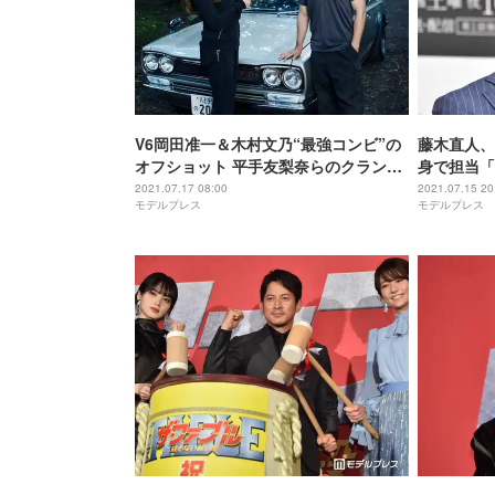
V6岡田准一＆木村文乃“最強コンビ”の
藤木直人、
オフショット 平手友梨奈らのクランク
身で担当「
アップ写真初公開＜ザ・ファブル 殺さ
鳥の湖＞
2021.07.17 08:00
2021.07.15 20
モデルプレス
モデルプレス
ない殺し屋＞