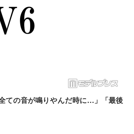
「全ての音が鳴りやんだ時に…」「最後
Loaded
:
87.03%