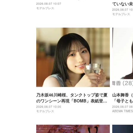
ていない未
2026.08.07 10:07
モデルプレス
ント】
2026.08.07 10
モデルプレス
乃木坂46川崎桜、タンクトップ姿で夏
山本舞香（
のワンシーン再現「BOMB」表紙登場
「母子ともに
裏表紙は6期生・長嶋凛桜【独占カット
STORY H
2026.08.07 10:00
2026.08.07 08
モデルプレス
ABEMA TIMES
あり】