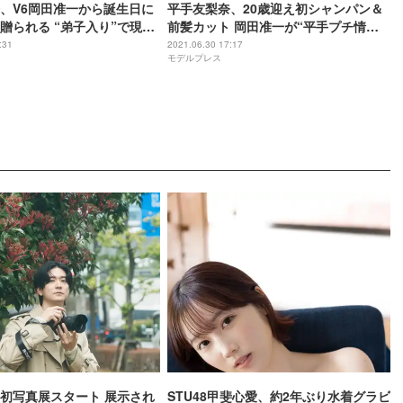
、V6岡田准一から誕生日に
平手友梨奈、20歳迎え初シャンパン＆
贈られる “弟子入り”で現場
前髪カット 岡田准一が“平手プチ情
変化も？＜ザ・ファブル 殺
報”切り込む＜ザ・ファブル 殺さない
:31
2021.06.30 17:17
モデルプレス
屋＞
殺し屋＞
初写真展スタート 展示され
STU48甲斐心愛、約2年ぶり水着グラビ