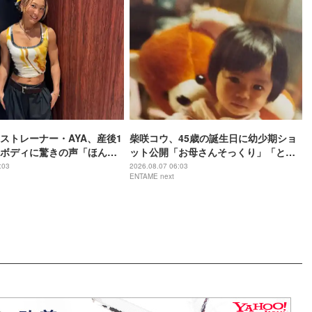
ストレーナー・AYA、産後1
柴咲コウ、45歳の誕生日に幼少期ショ
ボディに驚きの声「ほんと
ット公開「お母さんそっくり」「とん
のー？」
でもなくかわいい」
:03
2026.08.07 06:03
ENTAME next