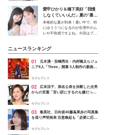
女性たちのヘアケア事情を紹介し
得る、株式会社オサレカンパニー
ます。
愛甲ひかり＆橋下美好「我慢
取締役兼クリエイティブディレク
ター・茅野しのぶ。一人ひとりの
しなくていいんだ」夏の“暑さ
個性に寄り添い、魅力を引き出す
対策”の新しい選択肢とは？
本格的な夏が到来！暑い中で、特
衣装作りは、多くの女性たちに勇
にゆううつになるのが生理中のム
気と自信を与え続けている。
レや不快感ですよね。今回はプラ
イベートでも仲良しで旅行好きな
モデル・愛甲ひかりさんと橋下美
ニュースランキング
好さんを迎えて本音で女子会トー
ク。猛暑のお出かけを快適に過ご
すヒントや、2人が感動した夏の
01
元木湧・安嶋秀生・内村颯太らジュ
生理の新常識にも迫りました。
ニア9人「Three」開幕 3人制作の新曲＆
手描きセットに込めた想い「もっと前に
進んで夢を掴みたい」【ゲネプロレポ】
モデルプレス
02
広末涼子、病名公表を決断した次男
からの言葉「言い訳にするのも嫌だっ
た」「言うべきか迷った」
モデルプレス
03
集英社、日向坂46藤嶌果歩の写真集
を巡り声明発表 注意喚起も「必要に応じ
て法的措置を含む対応を検討」
モデルプレス