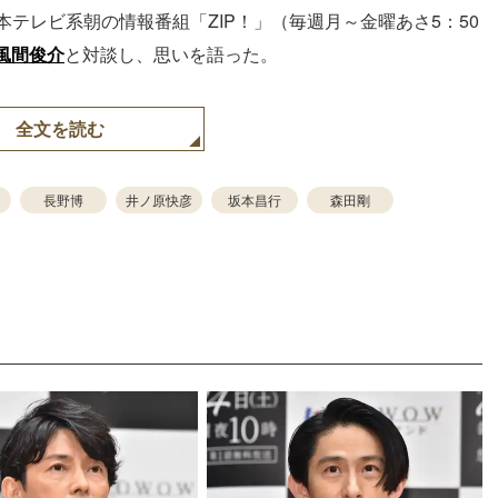
本テレビ系朝の情報番組「ZIP！」（毎週月～金曜あさ5：50
風間俊介
と対談し、思いを語った。
全文を読む
長野博
井ノ原快彦
坂本昌行
森田剛