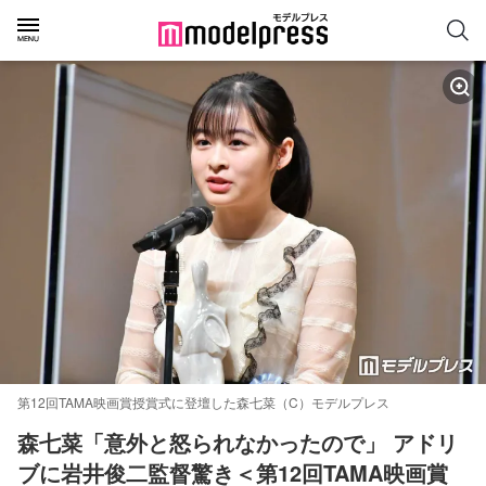
第12回TAMA映画賞授賞式に登壇した森七菜（C）モデルプレス
森七菜「意外と怒られなかったので」 アドリ
ブに岩井俊二監督驚き＜第12回TAMA映画賞