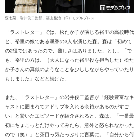
森七菜、岩井俊二監督、福山雅治 （C）モデルプレス
「ラストレター」では、松たか子が演じる裕里の高校時代
と、裕里の娘である颯香の2人を演じた森。森は「初めて
の2役ではあったので、難しさはありました」とし、「で
も、裕里の方は、（大人になった裕里役を担当した）松た
か子さんの真似のようなことを少ししながらやっていたり
もしました」などと続けた。
また、「ラストレター」の岩井俊二監督が「経験豊富なキ
ャストに囲まれてアドリブを入れる余裕があるのがすご
い」と驚いたエピソードが紹介されると、森は、「一番最
初にちょこっとだけやってみたら、意外と怒られなかった
ので（笑）」と茶目っ気たっぷりに言葉に。「自分から何