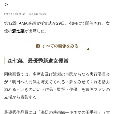
＞
2020.11.29 20:53
146,402
views
第12回TAMA映画賞授賞式が29日、都内にて開催され、女
優の
森七菜
が出席した。
すべての画像をみる
森七菜、最優秀新進女優賞
同映画賞では、多摩市及び近郊の市民からなる実行委員会
が「明日への元気を与えてくれる・夢をみせてくれる活力
溢れる＜いきのいい＞作品・監督・俳優」を映画ファンの
立場から表彰する。
最優秀作品賞には「海辺の映画館―キネマの玉手箱」（大