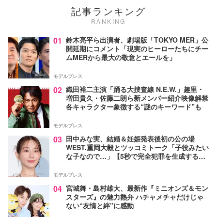
記事ランキング
RANKING
01
鈴木亮平ら出演者、劇場版「TOKYO MER」公
開延期にコメント「現実のヒーローたちにチー
ムMERから最大の敬意とエールを」
モデルプレス
02
織田裕二主演「踊る大捜査線 N.E.W.」趣里・
増田貴久・佐藤二朗ら新メンバー紹介映像解禁
各キャラクター象徴する“謎のキーワード”も
モデルプレス
03
田中みな実、結婚＆妊娠発表後初の公の場
WEST.重岡大毅とツッコミトーク「子役みたい
な子なので…」【5秒で完全犯罪を生成する方
法】
モデルプレス
04
宮城舞・島村雄大、最新作『ミニオンズ＆モン
スターズ』の魅力熱弁 ハチャメチャだけじゃ
ない“友情と絆”に感動