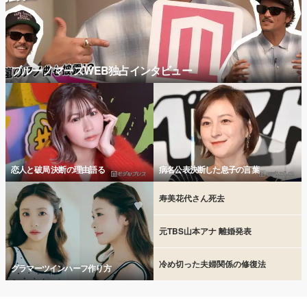
ブルーノマーズWEB独占インタビュー
恋人と破局 決断の理由語る
病名公表決断した息子の言葉
寿美花代さん死去
元TBS山本アナ 離婚発表
冷め切った夫婦関係の修復法
グラマーツインハーフ作り方