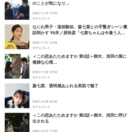
のことが気になり…
2020.11.10 10:00
モデルプレス
なにわ男子・道枝駿佑、森七菜との手繋ぎシーン裏
話明かす V6井ノ原快彦「七菜ちゃんは今違う人と
恋あたためてる」＜461個のおべんとう＞
2020.11.07 14:04
モデルプレス
＜この恋あたためますか 第3話＞樹木、浅羽の策に
複雑な心境…
2020.11.03 10:00
モデルプレス
森七菜、透明感あふれる美肌で魅了
2020.10.28 00:00
モデルプレス
＜この恋あたためますか 第2話＞樹木、浅羽に呼び
出される
2020.10.27 17:00