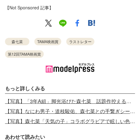
【Not Sponsored 記事】
森七菜
TAMA映画賞
ラストレター
第12回TAMA映画賞
もっと詳しくみる
【写真】「3年A組」脚光浴びた森七菜 話題作控えるブレイク筆頭女優は“可愛さ全開インスタ”も人気
【写真】なにわ男子・道枝駿佑、森七菜との手繋ぎシーン裏話明かす V6井ノ原快彦「七菜ちゃんは今違う人と恋あたためてる」
【写真】森七菜「天気の子」コラボグラビアで眩しい色白肌を披露
あわせて読みたい