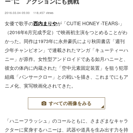
ー”に　アクションにも挑戦
2016.03.04 05:00
118,457
views
女優で歌手の
西内まりや
が「CUTIE HONEY -TEARS-」
（2016年6月完成予定）で映画初主演をつとめることがわ
かった。同作は1973年に永井豪氏により秋田書店「週刊
少年チャンピオン」で連載されたマンガ「キューティーハ
ニー」が原作。女性型アンドロイドである如月ハニーと、
彼女の体内に内蔵された「空中元素固定装置」を狙う犯罪
組織「パンサークロー」との戦いを描き、これまでにもア
ニメ化、実写映画化されてきた。
すべての画像をみる
「ハニーフラッシュ」のコールともに、さまざまなキャラ
クターに変身するハニーは、武器や道具を生み出す力を持