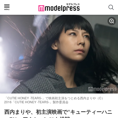
「CUTIE HONEY -TEARS-」で映画初主演をつとめる西内まりや（C）
2016「CUTIE HONEY -TEARS-」製作委員会
西内まりや、初主演映画で“キューティーハニ