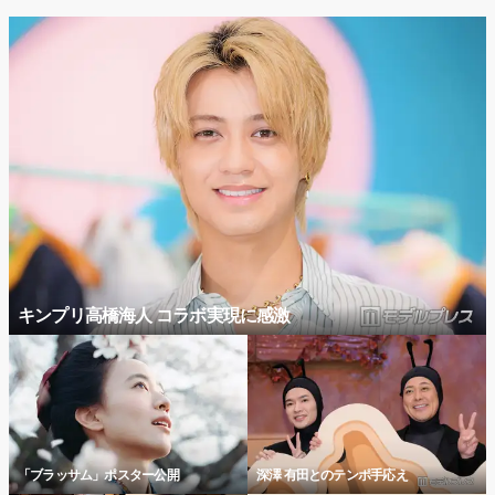
キンプリ高橋海人 コラボ実現に感激
「ブラッサム」ポスター公開
深澤 有田とのテンポ手応え