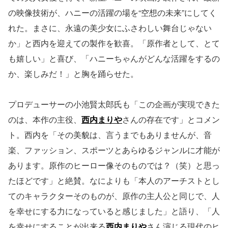
の映像技術が、ハニーの活躍の場を“空想の未来”にしてく
れた。まさに、永遠の美少女にふさわしい舞台じゃない
か」と西内を迎えての製作を歓喜。「原作者として、とて
も嬉しい」と喜び、「ハニーちゃんがどんな活躍をするの
か、楽しみだ！」と胸を踊らせた。
プロデューサーの小池賢太郎氏も「この企画が実現できた
のは、本作の主役、
西内まりや
さんの存在です」とコメン
ト。西内を「その美貌は、言うまでもありませんが、音
楽、ファッション、スポーツとあらゆるジャンルに才能が
あります。原作のヒーロー像そのものでは？（笑）と思っ
たほどです」と絶賛。なによりも「本人のアーチストとし
てのキャラクターそのものが、原作の主人公と同じで、人
を幸せにする力になっていると感じました」と語り、「人
を幸せにすることが出来る
西内まりや
さん演じる現代のヒ