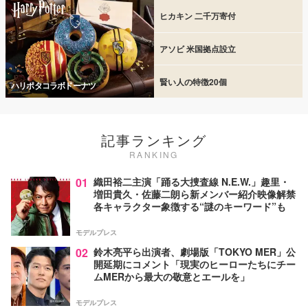
ヒカキン 二千万寄付
アソビ 米国拠点設立
賢い人の特徴20個
ハリポタコラボドーナツ
記事ランキング
RANKING
01
織田裕二主演「踊る大捜査線 N.E.W.」趣里・
増田貴久・佐藤二朗ら新メンバー紹介映像解禁
各キャラクター象徴する“謎のキーワード”も
モデルプレス
02
鈴木亮平ら出演者、劇場版「TOKYO MER」公
開延期にコメント「現実のヒーローたちにチー
ムMERから最大の敬意とエールを」
モデルプレス