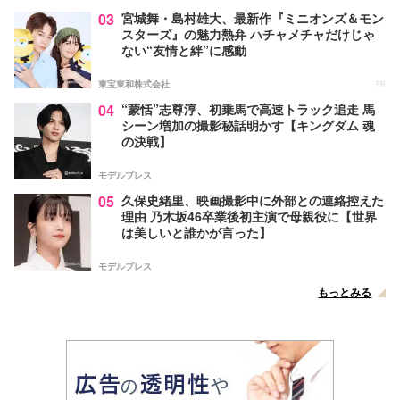
03
宮城舞・島村雄大、最新作『ミニオンズ＆モン
スターズ』の魅力熱弁 ハチャメチャだけじゃ
ない“友情と絆”に感動
東宝東和株式会社
PR
04
“蒙恬”志尊淳、初乗馬で高速トラック追走 馬
シーン増加の撮影秘話明かす【キングダム 魂
の決戦】
モデルプレス
05
久保史緒里、映画撮影中に外部との連絡控えた
理由 乃木坂46卒業後初主演で母親役に【世界
は美しいと誰かが言った】
モデルプレス
もっとみる