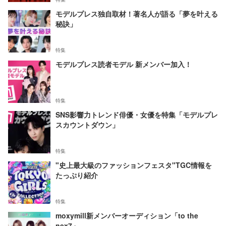
モデルプレス独自取材！著名人が語る「夢を叶える
秘訣」
特集
モデルプレス読者モデル 新メンバー加入！
特集
SNS影響力トレンド俳優・女優を特集「モデルプレ
スカウントダウン」
特集
"史上最大級のファッションフェスタ"TGC情報を
たっぷり紹介
特集
moxymill新メンバーオーディション「to the
nex7」