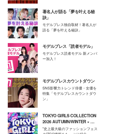
著名人が語る「夢を叶える秘
訣」
モデルプレス独自取材！著名人が
語る「夢を叶える秘訣」
モデルプレス「読者モデル」
モデルプレス読者モデル 新メンバ
ー加入！
モデルプレスカウントダウン
SNS影響力トレンド俳優・女優を
特集「モデルプレスカウントダウ
ン」
TOKYO GIRLS COLLECTION
2026 AUTUMN/WINTER × モ
デルプレス
"史上最大級のファッションフェス
タ"TGC情報をたっぷり紹介