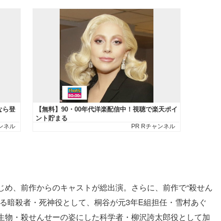
じめ、前作からのキャストが総出演。さらに、前作で“殺せん
る暗殺者・死神役として、桐谷が元3年E組担任・雪村あぐ
生物・殺せんせーの姿にした科学者・柳沢誇太郎役として加