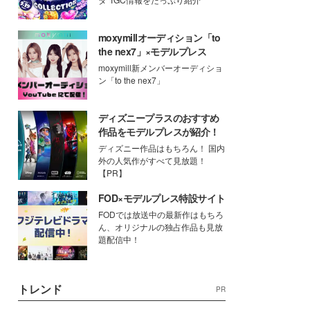
moxymillオーディション「to
the nex7」×モデルプレス
moxymill新メンバーオーディショ
ン「to the nex7」
ディズニープラスのおすすめ
作品をモデルプレスが紹介！
ディズニー作品はもちろん！ 国内
外の人気作がすべて見放題！
【PR】
FOD×モデルプレス特設サイト
FODでは放送中の最新作はもちろ
ん、オリジナルの独占作品も見放
題配信中！
トレンド
PR