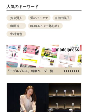
人気のキーワード
賀来賢人
愛のハイエナ
有働由美子
織田裕二
KOKONA（中野心結）
中村倫也