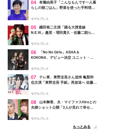
04
有働由美子「こんなもんです一人暮
らしの朝ごはん」野菜を使った手料理公
開「作ってみたい」「ヘルシーで美味し
そう」と反響
モデルプレス
05
織田裕二主演「踊る大捜査線
N.E.W.」趣里・増田貴久・佐藤二朗ら新
メンバー紹介映像解禁 各キャラクター象
徴する“謎のキーワード”も
モデルプレス
06
「No No Girls」ASHA＆
KOKONA、デビュー決定 ユニット・
TAKARAとしてセルフプロデュース楽曲
リリースへ
モデルプレス
07
テレ東、東野圭吾さん追悼 亀梨和
也主演「東野圭吾 手紙」再放送へ 佐藤隆
太・本田翼・中村倫也ら出演
モデルプレス
08
山本舞香、夫・マイファスHiroとの
夫婦ショット公開「2人が見れて幸せ」
「仲の良さが伝わってくる」と反響
モデルプレス
もっとみる