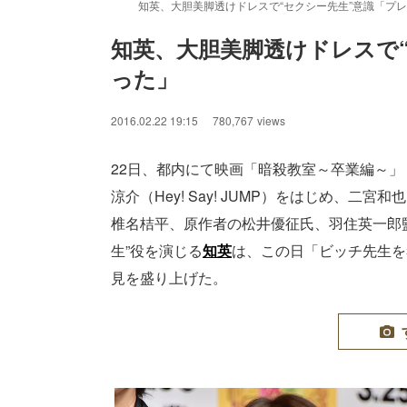
知英、大胆美脚透けドレスで“セクシー先生”意識「プ
知英、大胆美脚透けドレスで
った」
2016.02.22 19:15
780,767
views
22日、都内にて映画「暗殺教室～卒業編～」（
涼介（Hey! Say! JUMP）をはじめ、
椎名桔平、原作者の松井優征氏、羽住英一郎
生”役を演じる
知英
は、この日「ビッチ先生を
見を盛り上げた。