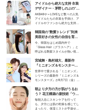
アイドルから絶大な支持 衣装
デザイナー・茅野しのぶの“可
愛い”を作る美学＜「シチズン
AKB48や＝LOVEなど数々の人気
クロスシー」インタビュー＞
アイドルたちの衣装を手掛け、ア
イドルやファンから絶大な支持を
得る、株式会社オサレカンパニー
韓国発の“艶髪トレンド”到来
取締役兼クリエイティブディレク
ター・茅野しのぶ。一人ひとりの
美容好きの女性の自信を育む
個性に寄り添い、魅力を引き出す
「ヘアケア事情」って？
今、韓国をはじめ国内外で
衣装作りは、多くの女性たちに勇
「Glass Hair（グラスヘア）」と
気と自信を与え続けている。
呼ばれる艶髪スタイルが熱い視線
を集めています。メイクやファッ
宮城舞・島村雄大、最新作
ションの完成度を高めるベースと
して、“髪そのものの美しさ”に改
『ミニオンズ＆モンスター
めて注目する人が増えている様
ズ』の魅力熱弁 ハチャメチャ
世界中で愛される「ミニオンズ」
子。今回は、そんな憧れの艶やか
だけじゃない“友情と絆”に感
シリーズの最新作『ミニオンズ＆
な髪を日常で叶える、美容好きの
動
モンスターズ』が8月7日（金）に
女性たちのヘアケア事情を紹介し
公開。モデルプレスでは、“大のミ
ます。
朝より夕方の方が肌がうるお
ニオン好き”という共通点を持つモ
デルの宮城舞と島村雄大の特別対
う？ 花王構築の新技術「ウォ
談をお届け！それぞれの視点か
ーターキャプチャリングスキ
毎朝入念にスキンケアを行って
ら、今作ならではの魅力や予想外
ン（捕水肌）」がスキンケア
も、夕方には肌の乾燥を感じてし
の感動をもたらす奥深いストーリ
の常識を変える予感
まったり、保湿ミストが手放せな