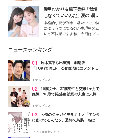
ーについて熱く語り合ってもらっ
いという読者も多いのでは？そん
た。
愛甲ひかり＆橋下美好「我慢
な美容の常識を大きく変える可能
性を秘めた、革新的な「Water
しなくていいんだ」夏の“暑さ
Capturing Skin（ウォーターキャ
対策”の新しい選択肢とは？
本格的な夏が到来！暑い中で、特
プチャリングスキン：捕水肌）」
にゆううつになるのが生理中のム
技術を、花王が構築した。
レや不快感ですよね。今回はプラ
イベートでも仲良しで旅行好きな
モデル・愛甲ひかりさんと橋下美
ニュースランキング
好さんを迎えて本音で女子会トー
ク。猛暑のお出かけを快適に過ご
すヒントや、2人が感動した夏の
01
鈴木亮平ら出演者、劇場版
生理の新常識にも迫りました。
「TOKYO MER」公開延期にコメント
「現実のヒーローたちにチームMERから
最大の敬意とエールを」
モデルプレス
02
15歳女子、27歳男性と交際1ヶ月で
妊娠…36歳で孫誕生 波乱の人生に人気タ
レント思わずツッコミ「だいぶ危ねえ
よ！」
モデルプレス
03
＜俺のジャガイモ食え！＞「アンタ
にあげてるんだッ」恐怖で鳥肌…もはや
ストーカー？【第3話まんが】
ママスタ☆セレクト