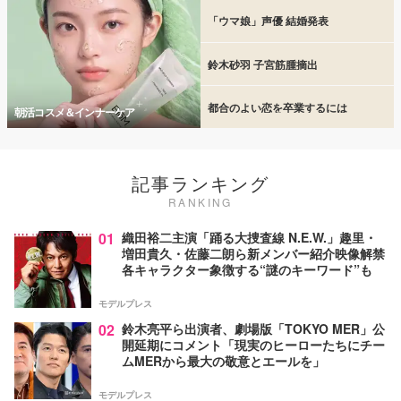
「ウマ娘」声優 結婚発表
鈴木砂羽 子宮筋腫摘出
都合のよい恋を卒業するには
朝活コスメ＆インナーケア
記事ランキング
RANKING
01
織田裕二主演「踊る大捜査線 N.E.W.」趣里・
増田貴久・佐藤二朗ら新メンバー紹介映像解禁
各キャラクター象徴する“謎のキーワード”も
モデルプレス
02
鈴木亮平ら出演者、劇場版「TOKYO MER」公
開延期にコメント「現実のヒーローたちにチー
ムMERから最大の敬意とエールを」
モデルプレス