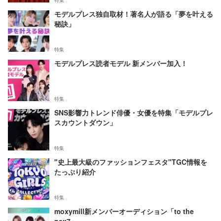
特集
モデルプレス独自取材！著名人が語る「夢を叶える
秘訣」
特集
モデルプレス読者モデル 新メンバー加入！
特集
SNS影響力トレンド俳優・女優を特集「モデルプレ
スカウントダウン」
特集
"史上最大級のファッションフェスタ"TGC情報を
たっぷり紹介
特集
moxymill新メンバーオーディション「to the