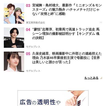
03
宮城舞・島村雄大、最新作『ミニオンズ＆モン
スターズ』の魅力熱弁 ハチャメチャだけじゃ
ない“友情と絆”に感動
東宝東和株式会社
PR
04
“蒙恬”志尊淳、初乗馬で高速トラック追走 馬
シーン増加の撮影秘話明かす【キングダム 魂
の決戦】
モデルプレス
05
久保史緒里、映画撮影中に外部との連絡控えた
理由 乃木坂46卒業後初主演で母親役に【世界
は美しいと誰かが言った】
モデルプレス
もっとみる