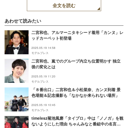
全文を読む
あわせて読みたい
二宮和也、アルマーニタキシード着用「カンヌ」レ
ッドカーペット初登場
2025.05.19 14:58
モデルプレス
二宮和也、嵐でのグループ内立ち位置明かす 独立
後の変化とは
2025.05.19 11:20
モデルプレス
「８番出口」二宮和也＆小松菜奈、カンヌ到着 景
色堪能＆記念撮影も「なかなか来られない場所」
2025.05.19 10:45
モデルプレス
timelesz菊池風磨「タイプロ」中は「ノノガ」を観
ないようにした理由 ちゃんみなと番組中の名言交