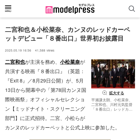
二宮和也＆小松菜奈、カンヌのレッドカーペ
ットデビュー「８番出口」世界初お披露目
2025.05.19 16:56
41,588
views
二宮和也
が主演を務め、
小松菜奈
が
共演する映画『８番出口』（英題：
『Exit 8』／8月29日公開）が、5月
13日から開幕中の「第78回カンヌ国
拡大する
際映画祭」オフィシャルセレクショ
平瀬謙太朗、小松菜奈、
二宮和也、川村元気監督
ン【ミッドナイト・スクリーニング
「８番出口」レッドカー
ペットの様子（C）
部門】に正式招待。二宮、小松らが
Kazuko Wakayama
カンヌのレッドカーペットと公式上映に参加した。