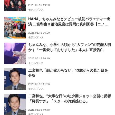
えトーク
2025.05.16 19:30
モデルプレス
HANA、ちゃんみなとデビュー後初バラエティー出
演 二宮和也＆菊池風磨は質問に真剣回答【ニノさ
ん】
2025.05.15 06:00
モデルプレス
ちゃんみな、小学生の頃から“大ファン”の芸能人明
かす「一番愛しておりました」本人に直接告白
2025.05.12 20:19
モデルプレス
二宮和也「顔が変わらない」13歳からの見た目を
分析
2025.05.12 11:06
モデルプレス
二宮和也、“大事な日”の幼少期ショット公開に反響
「脚長すぎ」「スターの片鱗感じる」
2025.05.05 19:18
モデルプレス