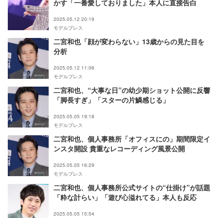
かす「一番愛しておりました」本人に直接告白
2025.05.12 20:19
モデルプレス
二宮和也「顔が変わらない」13歳からの見た目を
分析
2025.05.12 11:06
モデルプレス
二宮和也、“大事な日”の幼少期ショット公開に反響
「脚長すぎ」「スターの片鱗感じる」
2025.05.05 19:18
モデルプレス
二宮和也、個人事務所「オフィスにの」期間限定イ
ンスタ開設 貴重なレコーディング風景公開
2025.05.05 16:29
モデルプレス
二宮和也、個人事務所公式サイトの“仕掛け”が話題
「粋な計らい」「遊び心溢れてる」本人も反応
2025.05.05 15:54