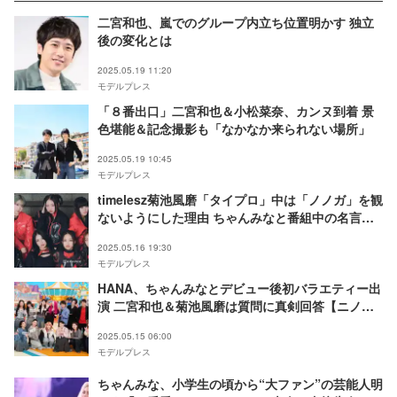
二宮和也、嵐でのグループ内立ち位置明かす 独立
後の変化とは
2025.05.19 11:20
モデルプレス
「８番出口」二宮和也＆小松菜奈、カンヌ到着 景
色堪能＆記念撮影も「なかなか来られない場所」
2025.05.19 10:45
モデルプレス
timelesz菊池風磨「タイプロ」中は「ノノガ」を観
ないようにした理由 ちゃんみなと番組中の名言交
えトーク
2025.05.16 19:30
モデルプレス
HANA、ちゃんみなとデビュー後初バラエティー出
演 二宮和也＆菊池風磨は質問に真剣回答【ニノさ
ん】
2025.05.15 06:00
モデルプレス
ちゃんみな、小学生の頃から“大ファン”の芸能人明