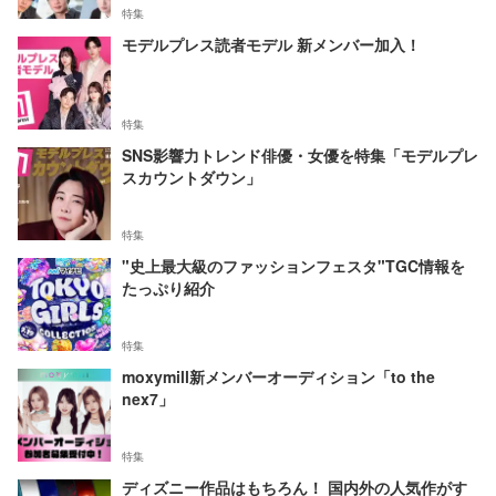
特集
モデルプレス読者モデル 新メンバー加入！
特集
SNS影響力トレンド俳優・女優を特集「モデルプレ
スカウントダウン」
特集
"史上最大級のファッションフェスタ"TGC情報を
たっぷり紹介
特集
moxymill新メンバーオーディション「to the
nex7」
特集
ディズニー作品はもちろん！ 国内外の人気作がす