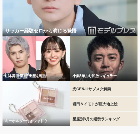
サッカー経験ゼロから演じる覚悟
山本舞香 第1子出産を報告
小栗5年ぶり民放レギュラー
光GENJI サブスク解禁
岩田＆イモトが巨大地上絵
星座別8月の運勢ランキング
キーホルダー付きシャドウ