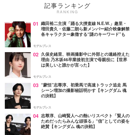
記事ランキング
RANKING
01
織田裕二主演「踊る大捜査線 N.E.W.」趣里・
増田貴久・佐藤二朗ら新メンバー紹介映像解禁
各キャラクター象徴する“謎のキーワード”も
モデルプレス
02
久保史緒里、映画撮影中に外部との連絡控えた
理由 乃木坂46卒業後初主演で母親役に【世界
は美しいと誰かが言った】
モデルプレス
03
“蒙恬”志尊淳、初乗馬で高速トラック追走 馬
シーン増加の撮影秘話明かす【キングダム 魂
の決戦】
モデルプレス
04
志尊淳、山崎賢人への熱いリスペクト「賢人の
ためだったらみんな頑張る」“信”としての姿を
絶賛【キングダム 魂の決戦】