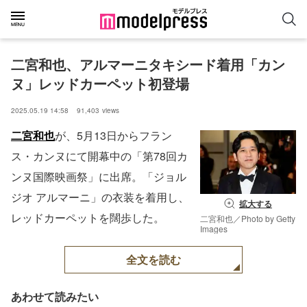
二宮和也、アルマーニタキシード着用「カン
ヌ」レッドカーペット初登場
2025.05.19 14:58
91,403
views
二宮和也
が、5月13日からフラン
ス・カンヌにて開幕中の「第78回カ
ンヌ国際映画祭」に出席。「ジョル
ジオ アルマーニ」の衣装を着用し、
拡大する
レッドカーペットを闊歩した。
二宮和也／Photo by Getty
Images
全文を読む
あわせて読みたい