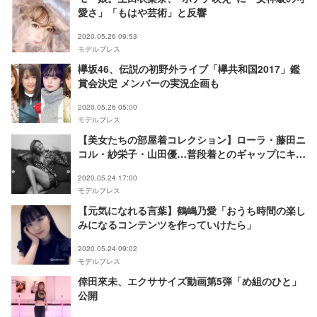
愛さ」「もはや芸術」と反響
2020.05.26 09:53
モデルプレス
欅坂46、伝説の初野外ライブ「欅共和国2017」鑑
賞会決定 メンバーの実況企画も
2020.05.26 05:00
モデルプレス
【美女たちの部屋着コレクション】ローラ・藤田ニ
コル・紗栄子・山田優…普段着とのギャップにキュ
ン
2020.05.24 17:00
モデルプレス
【元気になれる言葉】鶴嶋乃愛「おうち時間の楽し
みになるコンテンツを作っていけたら」
2020.05.24 09:02
モデルプレス
倖田來未、エクササイズ動画第5弾「め組のひと」
公開