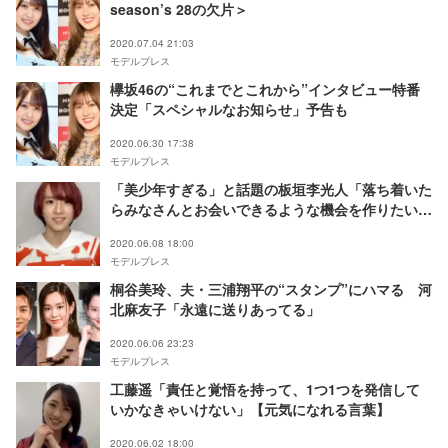
season’s 28の欠片＞
2020.07.04 21:03
モデルプレス
欅坂46の“これまでとこれから”インタビュー特番
決定「スペシャルなお知らせ」予告も
2020.06.30 17:38
モデルプレス
「美少年すぎる」と話題の板垣李光人「落ち着いた
らみなさんとお会いできるような機会を作りたい」
【元気になれる言葉】
2020.06.08 18:00
モデルプレス
桐谷美玲、夫・三浦翔平の“スタンプ”にハマる 河
北麻友子「永遠に送りあってる」
2020.06.06 23:23
モデルプレス
工藤遥「責任と覚悟を持って、1つ1つを発信して
いかなきゃいけない」【元気になれる言葉】
2020.06.02 18:00