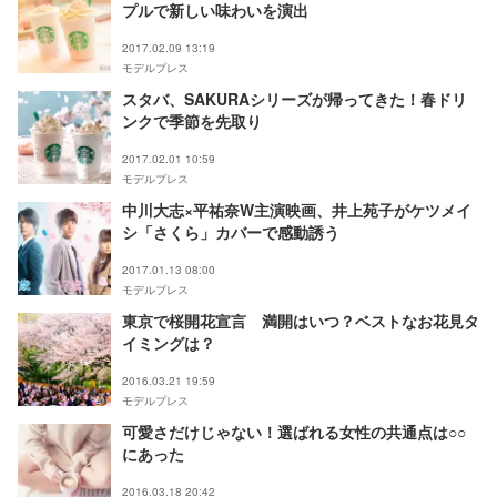
プルで新しい味わいを演出
2017.02.09 13:19
モデルプレス
スタバ、SAKURAシリーズが帰ってきた！春ドリ
ンクで季節を先取り
2017.02.01 10:59
モデルプレス
中川大志×平祐奈W主演映画、井上苑子がケツメイ
シ「さくら」カバーで感動誘う
2017.01.13 08:00
モデルプレス
東京で桜開花宣言 満開はいつ？ベストなお花見タ
イミングは？
2016.03.21 19:59
モデルプレス
可愛さだけじゃない！選ばれる女性の共通点は○○
にあった
2016.03.18 20:42