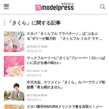
「さくら」に関する記事
スタバ「さくらフル フラペチーノ」は“ぷるぷ
る”ゼリーが魅力的 「さくらフル ミルク ラテ」
も登場＜試飲レポ＞
2019.02.14 16:49
モデルプレス
マックフルーリーに“さくら”フレーバー！口いっぱ
いに広がる春の味わい
2017.02.27 11:25
モデルプレス
中川大志、ケツメイシ「さくら」カバーでラップ初
披露「夜も眠れません」
2017.02.24 08:00
モデルプレス
スタバ新作SAKURAドリンクで春を先取り！メー