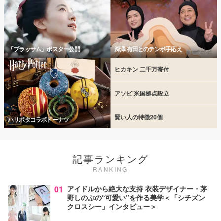
「ブラッサム」ポスター公開
深澤 有田とのテンポ手応え
ヒカキン 二千万寄付
アソビ 米国拠点設立
賢い人の特徴20個
ハリポタコラボドーナツ
記事ランキング
RANKING
01
アイドルから絶大な支持 衣装デザイナー・茅
野しのぶの“可愛い”を作る美学＜「シチズン
クロスシー」インタビュー＞