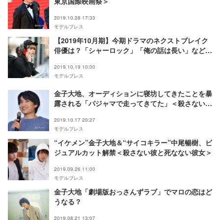
東京国際映画祭＞
2019.10.28 17:33
モデルプレス
【2019年10月期】今期ドラマのネクストブレイク
俳優は？「シャーロック」「俺の話は長い」などか
ら注目の6人
2019.10.19 10:00
モデルプレス
金子大地、オーディションに寝坊してきたことを暴
露される「パジャマで走ってきてた」＜殺さない彼
と死なない彼女＞
2019.10.17 20:27
モデルプレス
“イケメン”金子大地＆“サイコキラー”中尾暢樹、ビ
ジュアルカット解禁＜殺さない彼と死なない彼女＞
2019.09.26 11:00
モデルプレス
金子大地「劇場版おっさんずラブ」でマロの恋はど
うなる？
2019.08.21 13:07