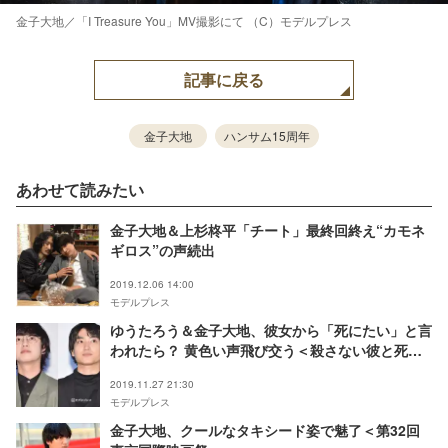
金子大地／「I Treasure You」MV撮影にて （C）モデルプレス
記事に戻る
金子大地
ハンサム15周年
あわせて読みたい
金子大地＆上杉柊平「チート」最終回終え“カモネ
ギロス”の声続出
2019.12.06 14:00
モデルプレス
ゆうたろう＆金子大地、彼女から「死にたい」と言
われたら？ 黄色い声飛び交う＜殺さない彼と死な
ない彼女＞
2019.11.27 21:30
モデルプレス
金子大地、クールなタキシード姿で魅了＜第32回