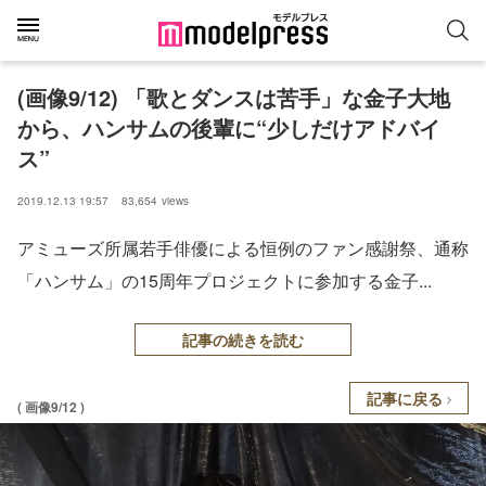
(画像9/12) 「歌とダンスは苦手」な金子大地
から、ハンサムの後輩に“少しだけアドバイ
ス”
2019.12.13 19:57
83,654
views
アミューズ所属若手俳優による恒例のファン感謝祭、通称
「ハンサム」の15周年プロジェクトに参加する金子...
記事の続きを読む
記事に戻る
( 画像9/12 )