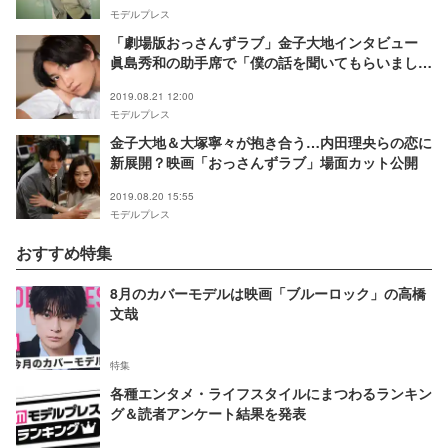
モデルプレス
「劇場版おっさんずラブ」金子大地インタビュー
眞島秀和の助手席で「僕の話を聞いてもらいまし
た」
2019.08.21 12:00
モデルプレス
金子大地＆大塚寧々が抱き合う…内田理央らの恋に
新展開？映画「おっさんずラブ」場面カット公開
2019.08.20 15:55
モデルプレス
おすすめ特集
8月のカバーモデルは映画「ブルーロック」の高橋
文哉
特集
各種エンタメ・ライフスタイルにまつわるランキン
グ＆読者アンケート結果を発表