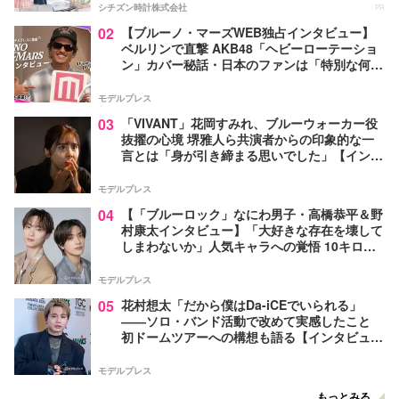
シチズン時計株式会社
PR
02
【ブルーノ・マーズWEB独占インタビュー】
ベルリンで直撃 AKB48「ヘビーローテーショ
ン」カバー秘話・日本のファンは「特別な何か
がある」…来日公演への期待語る
モデルプレス
03
「VIVANT」花岡すみれ、ブルーウォーカー役
抜擢の心境 堺雅人ら共演者からの印象的な一
言とは「身が引き締まる思いでした」【インタ
ビュー】
モデルプレス
04
【「ブルーロック」なにわ男子・高橋恭平＆野
村康太インタビュー】「大好きな存在を壊して
しまわないか」人気キャラへの覚悟 10キロ増
量の肉体改造秘話
モデルプレス
05
花村想太「だから僕はDa-iCEでいられる」
――ソロ・バンド活動で改めて実感したこと
初ドームツアーへの構想も語る【インタビュ
ー】
モデルプレス
もっとみる