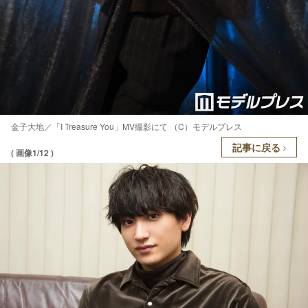
金子大地／「I Treasure You」MV撮影にて （C）モデルプレス
記事に戻る
( 画像1/12 )