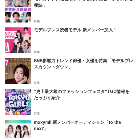
秘訣」
特集
モデルプレス読者モデル 新メンバー加入！
特集
SNS影響力トレンド俳優・女優を特集「モデルプレ
スカウントダウン」
特集
"史上最大級のファッションフェスタ"TGC情報を
たっぷり紹介
特集
moxymill新メンバーオーディション「to the
nex7」