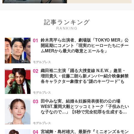
記事ランキング
RANKING
01
鈴木亮平ら出演者、劇場版「TOKYO MER」公
開延期にコメント「現実のヒーローたちにチー
ムMERから最大の敬意とエールを」
モデルプレス
02
織田裕二主演「踊る大捜査線 N.E.W.」趣里・
増田貴久・佐藤二朗ら新メンバー紹介映像解禁
各キャラクター象徴する“謎のキーワード”も
モデルプレス
03
田中みな実、結婚＆妊娠発表後初の公の場
WEST.重岡大毅とツッコミトーク「子役みたい
な子なので…」【5秒で完全犯罪を生成する方
法】
モデルプレス
04
宮城舞・島村雄大、最新作『ミニオンズ＆モン