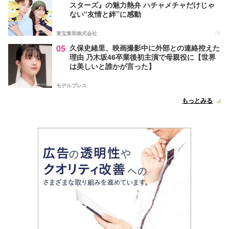
スターズ』の魅力熱弁 ハチャメチャだけじゃ
ない“友情と絆”に感動
東宝東和株式会社
PR
05
久保史緒里、映画撮影中に外部との連絡控えた
理由 乃木坂46卒業後初主演で母親役に【世界
は美しいと誰かが言った】
モデルプレス
もっとみる