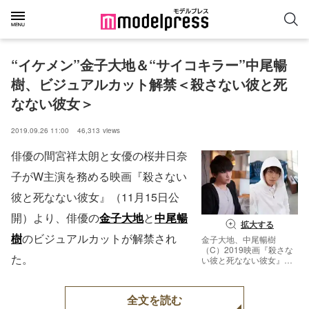
“イケメン”金子大地＆“サイコキラー”中尾暢
樹、ビジュアルカット解禁＜殺さない彼と死
なない彼女＞
2019.09.26 11:00
46,313
views
俳優の間宮祥太朗と女優の桜井日奈
子がW主演を務める映画『殺さない
彼と死なない彼女』（11月15日公
開）より、俳優の
金子大地
と
中尾暢
拡大する
樹
のビジュアルカットが解禁され
金子大地、中尾暢樹
（C）2019映画『殺さな
た。
い彼と死なない彼女』製
作委員会
全文を読む