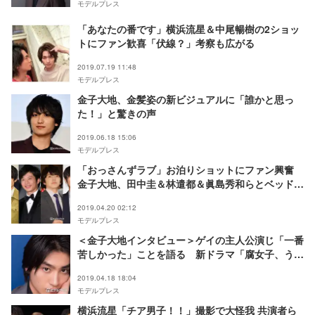
モデルプレス
「あなたの番です」横浜流星＆中尾暢樹の2ショッ
トにファン歓喜「伏線？」考察も広がる
2019.07.19 11:48
モデルプレス
金子大地、金髪姿の新ビジュアルに「誰かと思っ
た！」と驚きの声
2019.06.18 15:06
モデルプレス
「おっさんずラブ」お泊りショットにファン興奮
金子大地、田中圭＆林遣都＆眞島秀和らとベッドで
くつろぐ
2019.04.20 02:12
モデルプレス
＜金子大地インタビュー＞ゲイの主人公演じ「一番
苦しかった」ことを語る 新ドラマ「腐女子、うっ
かりゲイに告（コク）る。」
2019.04.18 18:04
モデルプレス
横浜流星「チア男子！！」撮影で大怪我 共演者ら