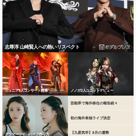
志尊淳 山崎賢人への熱いリスペクト
ジュニア9人コンサート開幕
ノノガ2人ユニットデビュー
芸能界で海外移住の報告続々
初の海外単独ライブ決定
【九星気学】8月の運勢
グラマーツインハーフ作り方