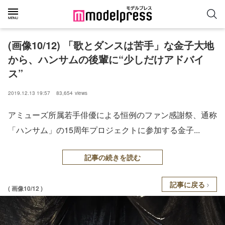
(画像10/12) 「歌とダンスは苦手」な金子大地
から、ハンサムの後輩に“少しだけアドバイ
ス”
2019.12.13 19:57
83,654
views
アミューズ所属若手俳優による恒例のファン感謝祭、通称
「ハンサム」の15周年プロジェクトに参加する金子...
記事の続きを読む
記事に戻る
( 画像10/12 )