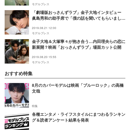
モデルプレス
「劇場版おっさんずラブ」金子大地インタビュー
眞島秀和の助手席で「僕の話を聞いてもらいまし
た」
2019.08.21 12:00
モデルプレス
金子大地＆大塚寧々が抱き合う…内田理央らの恋に
新展開？映画「おっさんずラブ」場面カット公開
2019.08.20 15:55
モデルプレス
おすすめ特集
8月のカバーモデルは映画「ブルーロック」の高橋
文哉
特集
各種エンタメ・ライフスタイルにまつわるランキン
グ＆読者アンケート結果を発表