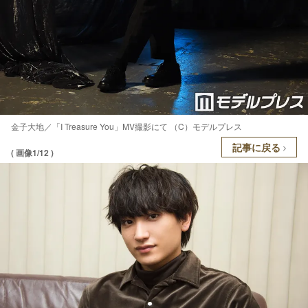
金子大地／「I Treasure You」MV撮影にて （C）モデルプレス
記事に戻る
( 画像1/12 )