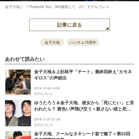
金子大地／「I Treasure You」MV撮影にて （C）モデルプレス
記事に戻る
金子大地
ハンサム15周年
あわせて読みたい
金子大地＆上杉柊平「チート」最終回終え“カモネ
ギロス”の声続出
2019.12.06 14:00
モデルプレス
ゆうたろう＆金子大地、彼女から「死にたい」と言
われたら？ 黄色い声飛び交う＜殺さない彼と死な
ない彼女＞
2019.11.27 21:30
モデルプレス
金子大地、クールなタキシード姿で魅了＜第32回