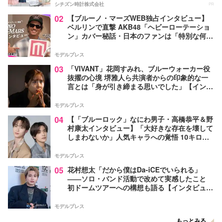
シチズン時計株式会社
PR
02
【ブルーノ・マーズWEB独占インタビュー】
ベルリンで直撃 AKB48「ヘビーローテーショ
ン」カバー秘話・日本のファンは「特別な何か
がある」…来日公演への期待語る
モデルプレス
03
「VIVANT」花岡すみれ、ブルーウォーカー役
抜擢の心境 堺雅人ら共演者からの印象的な一
言とは「身が引き締まる思いでした」【インタ
ビュー】
モデルプレス
04
【「ブルーロック」なにわ男子・高橋恭平＆野
村康太インタビュー】「大好きな存在を壊して
しまわないか」人気キャラへの覚悟 10キロ増
量の肉体改造秘話
モデルプレス
05
花村想太「だから僕はDa-iCEでいられる」
――ソロ・バンド活動で改めて実感したこと
初ドームツアーへの構想も語る【インタビュ
ー】
モデルプレス
もっとみる