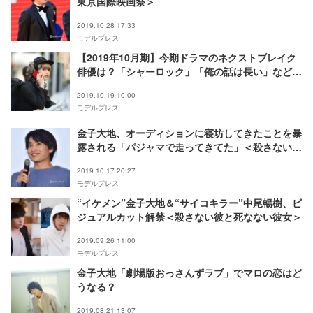
東京国際映画祭＞
2019.10.28 17:33
モデルプレス
【2019年10月期】今期ドラマのネクストブレイク
俳優は？「シャーロック」「俺の話は長い」などか
ら注目の6人
2019.10.19 10:00
モデルプレス
金子大地、オーディションに寝坊してきたことを暴
露される「パジャマで走ってきてた」＜殺さない彼
と死なない彼女＞
2019.10.17 20:27
モデルプレス
“イケメン”金子大地＆“サイコキラー”中尾暢樹、ビ
ジュアルカット解禁＜殺さない彼と死なない彼女＞
2019.09.26 11:00
モデルプレス
金子大地「劇場版おっさんずラブ」でマロの恋はど
うなる？
2019.08.21 13:07