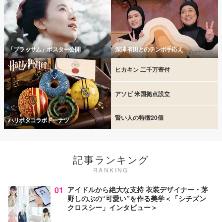
「ブラッサム」ポスター公開
深澤 有田とのテンポ手応え
ヒカキン 二千万寄付
アソビ 米国拠点設立
賢い人の特徴20個
ハリポタコラボドーナツ
記事ランキング
RANKING
01
アイドルから絶大な支持 衣装デザイナー・茅
野しのぶの“可愛い”を作る美学＜「シチズン
クロスシー」インタビュー＞