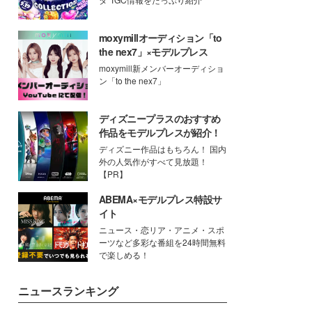
moxymillオーディション「to
the nex7」×モデルプレス
moxymill新メンバーオーディショ
ン「to the nex7」
ディズニープラスのおすすめ
作品をモデルプレスが紹介！
ディズニー作品はもちろん！ 国内
外の人気作がすべて見放題！
【PR】
ABEMA×モデルプレス特設サ
イト
ニュース・恋リア・アニメ・スポ
ーツなど多彩な番組を24時間無料
で楽しめる！
ニュースランキング