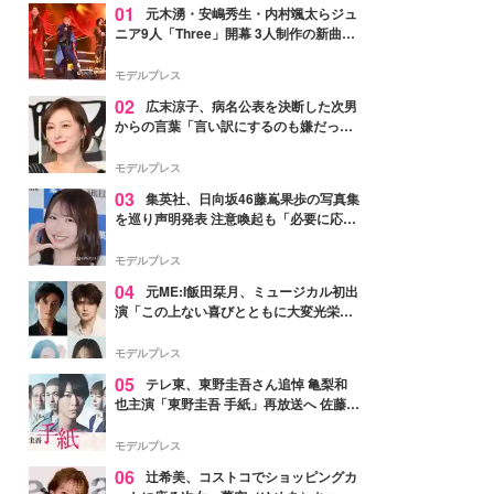
01
元木湧・安嶋秀生・内村颯太らジュ
ニア9人「Three」開幕 3人制作の新曲＆
手描きセットに込めた想い「もっと前に
進んで夢を掴みたい」【ゲネプロレポ】
モデルプレス
02
広末涼子、病名公表を決断した次男
からの言葉「言い訳にするのも嫌だっ
た」「言うべきか迷った」
モデルプレス
03
集英社、日向坂46藤嶌果歩の写真集
を巡り声明発表 注意喚起も「必要に応じ
て法的措置を含む対応を検討」
モデルプレス
04
元ME:I飯田栞月、ミュージカル初出
演「この上ない喜びとともに大変光栄」
4年ぶり上演「ファントム」城田優らキ
ャスト発表
モデルプレス
05
テレ東、東野圭吾さん追悼 亀梨和
也主演「東野圭吾 手紙」再放送へ 佐藤隆
太・本田翼・中村倫也ら出演
モデルプレス
06
辻希美、コストコでショッピングカ