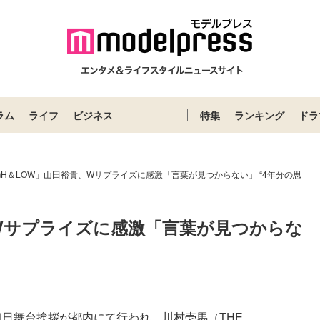
ラム
ライフ
ビジネス
特集
ランキング
ドラ
iGH＆LOW」山田裕貴、Wサプライズに感激「言葉が見つからない」 “4年分の思
、Wサプライズに感激「言葉が見つからな
の初日舞台挨拶が都内にて行われ、川村壱馬（THE ...