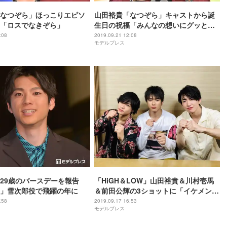
なつぞら」ほっこりエピソ
山田裕貴「なつぞら」キャストから誕
「ロスでなきぞら」
生日の祝福「みんなの想いにグッとき
た」
:08
2019.09.21 12:08
モデルプレス
29歳のバースデーを報告
「HiGH＆LOW」山田裕貴＆川村壱馬
」雪次郎役で飛躍の年に
＆前田公輝の3ショットに「イケメン揃
い」と反響
:58
2019.09.17 16:53
モデルプレス