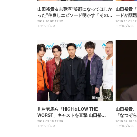
山田裕貴＆志尊淳“笑顔になってほしか
山田裕貴「
った”仲良しエピソード明かす「そのま
ードが話題
ま裸で…」
2019.10.02 12:52
2019.10.01 12
モデルプレス
モデルプレス
川村壱馬ら「HiGH＆LOW THE
山田裕貴、
WORST」キャストを直撃 山田裕
「なつぞら
貴“TGCランウェイ”の反省がリアル…
2019.09.18 17:30
2019.09.18 16
モデルプレス
モデルプレス
吉野北人は「歌っていた方が楽」