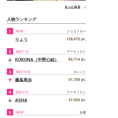
もっとみる
人物ランキング
1
NEW
クリエイター
りょう
128,672 pt.
2
前回 1 位
アーティスト
KOKONA（中野心結）
82,714 pt.
3
前回 10 位
タレント
藤嶌果歩
51,705 pt.
4
前回 2 位
アーティスト
ASHA
47,056 pt.
5
NEW
女優