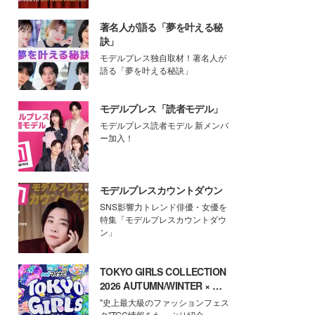
著名人が語る「夢を叶える秘
訣」
モデルプレス独自取材！著名人が
語る「夢を叶える秘訣」
モデルプレス「読者モデル」
モデルプレス読者モデル 新メンバ
ー加入！
モデルプレスカウントダウン
SNS影響力トレンド俳優・女優を
特集「モデルプレスカウントダウ
ン」
TOKYO GIRLS COLLECTION
2026 AUTUMN/WINTER × モ
デルプレス
"史上最大級のファッションフェス
タ"TGC情報をたっぷり紹介