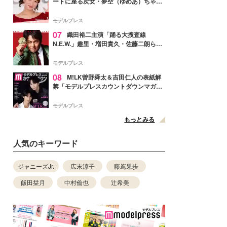
ートに座る次女・夢空（ゆめあ）ちゃん
の姿公開「乗りこなしてる感じが可愛す
ぎ」「成長を感じる」の声
モデルプレス
07
織田裕二主演「踊る大捜査線
N.E.W.」趣里・増田貴久・佐藤二朗ら新
メンバー紹介映像解禁 各キャラクター象
徴する“謎のキーワード”も
モデルプレス
08
M!LK曽野舜太＆吉田仁人の表紙解
禁「モデルプレスカウントダウンマガジ
ン」巻頭に登場
モデルプレス
もっとみる
人気のキーワード
ジャニーズJr.
広末涼子
藤嶌果歩
飯田栞月
中村倫也
辻希美