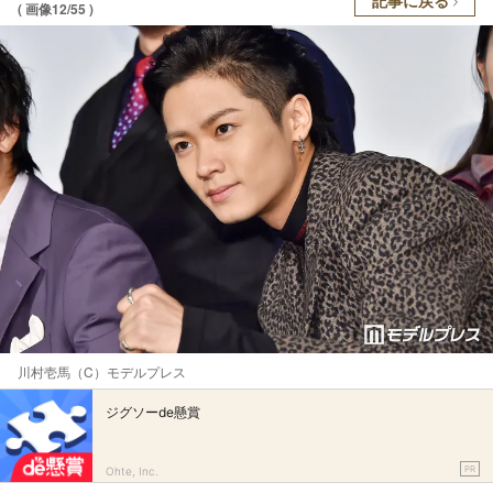
記事に戻る
( 画像12/55 )
川村壱馬（C）モデルプレス
ジグソーde懸賞
PR
Ohte, Inc.