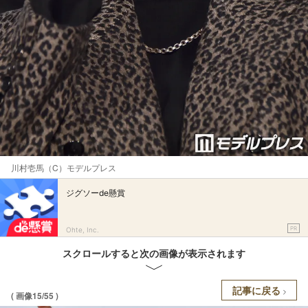
川村壱馬（C）モデルプレス
ジグソーde懸賞
PR
Ohte, Inc.
スクロールすると次の画像が表示されます
記事に戻る
( 画像15/55 )