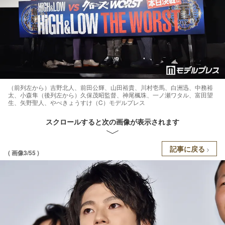
（前列左から）吉野北人、前田公輝、山田裕貴、川村壱馬、白洲迅、中務裕
太、小森隼（後列左から）久保茂昭監督、神尾楓珠、一ノ瀬ワタル、富田望
生、矢野聖人、やべきょうすけ（C）モデルプレス
スクロールすると次の画像が表示されます
記事に戻る
( 画像3/55 )