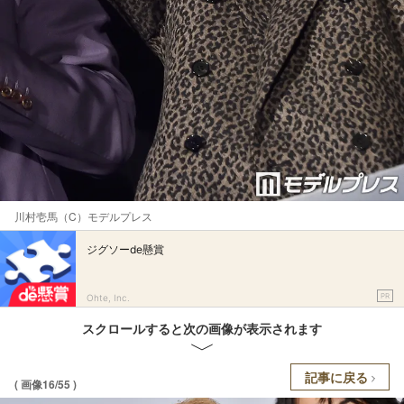
川村壱馬（C）モデルプレス
ジグソーde懸賞
PR
Ohte, Inc.
スクロールすると次の画像が表示されます
記事に戻る
( 画像16/55 )