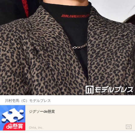
川村壱馬（C）モデルプレス
ジグソーde懸賞
PR
Ohte, Inc.