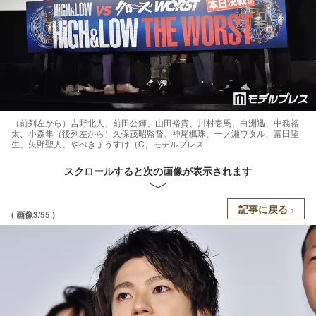
（前列左から）吉野北人、前田公輝、山田裕貴、川村壱馬、白洲迅、中務裕
太、小森隼（後列左から）久保茂昭監督、神尾楓珠、一ノ瀬ワタル、富田望
生、矢野聖人、やべきょうすけ（C）モデルプレス
スクロールすると次の画像が表示されます
記事に戻る
( 画像3/55 )