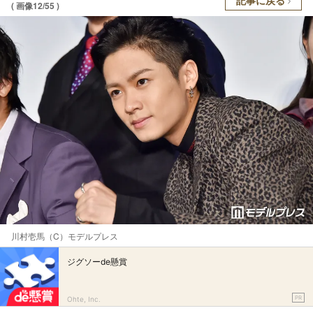
記事に戻る
( 画像12/55 )
川村壱馬（C）モデルプレス
ジグソーde懸賞
PR
Ohte, Inc.