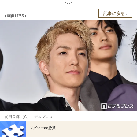
記事に戻る
( 画像17/55 )
前田公輝 （C）モデルプレス
ジグソーde懸賞