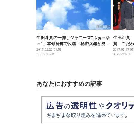
生田斗真の一押しジャニーズ“ふぉ～ゆ
生田斗真、
～”、本領発揮で反響「秘密兵器が見つ
賛 こだわ
かった」「爪痕残しまくり」
2017.02.20 01:53
2017.02.17 05
モデルプレス
モデルプレス
あなたにおすすめの記事