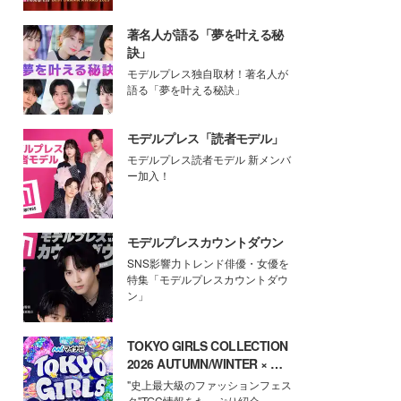
著名人が語る「夢を叶える秘
訣」
モデルプレス独自取材！著名人が
語る「夢を叶える秘訣」
モデルプレス「読者モデル」
モデルプレス読者モデル 新メンバ
ー加入！
モデルプレスカウントダウン
SNS影響力トレンド俳優・女優を
特集「モデルプレスカウントダウ
ン」
TOKYO GIRLS COLLECTION
2026 AUTUMN/WINTER × モ
デルプレス
"史上最大級のファッションフェス
タ"TGC情報をたっぷり紹介