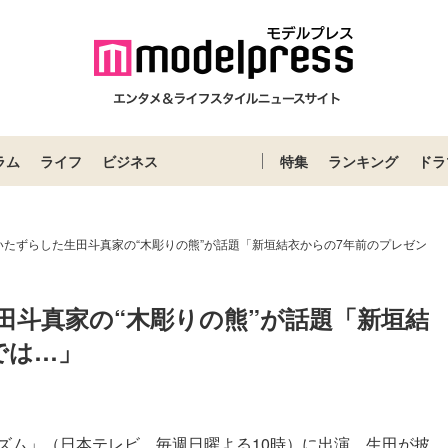
ラム
ライフ
ビジネス
特集
ランキング
ドラ
いたずらした生田斗真家の“木彫りの熊”が話題「新垣結衣からの7年前のプレゼン
田斗真家の“木彫りの熊”が話題「新垣結
では…」
ズム」（日本テレビ、毎週日曜よる10時）に出演。生田が披