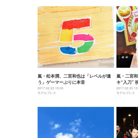
嵐・松本潤、二宮和也は「レベルが違
嵐・二宮和
う」ゲーマーぶりに本音
キ“入刀”
2017.02.20 15:00
2017.02.20 15
モデルプレス
モデルプレス