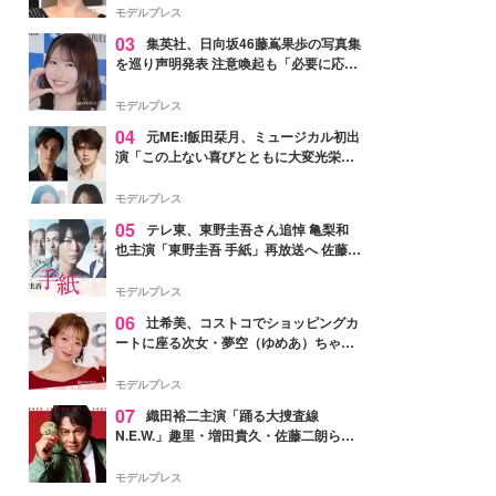
モデルプレス
03
集英社、日向坂46藤嶌果歩の写真集
を巡り声明発表 注意喚起も「必要に応じ
て法的措置を含む対応を検討」
モデルプレス
04
元ME:I飯田栞月、ミュージカル初出
演「この上ない喜びとともに大変光栄」
4年ぶり上演「ファントム」城田優らキ
ャスト発表
モデルプレス
05
テレ東、東野圭吾さん追悼 亀梨和
也主演「東野圭吾 手紙」再放送へ 佐藤隆
太・本田翼・中村倫也ら出演
モデルプレス
06
辻希美、コストコでショッピングカ
ートに座る次女・夢空（ゆめあ）ちゃん
の姿公開「乗りこなしてる感じが可愛す
ぎ」「成長を感じる」の声
モデルプレス
07
織田裕二主演「踊る大捜査線
N.E.W.」趣里・増田貴久・佐藤二朗ら新
メンバー紹介映像解禁 各キャラクター象
徴する“謎のキーワード”も
モデルプレス