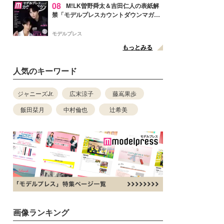
08
M!LK曽野舜太＆吉田仁人の表紙解
禁「モデルプレスカウントダウンマガジ
ン」巻頭に登場
モデルプレス
もっとみる
人気のキーワード
ジャニーズJr.
広末涼子
藤嶌果歩
飯田栞月
中村倫也
辻希美
画像ランキング