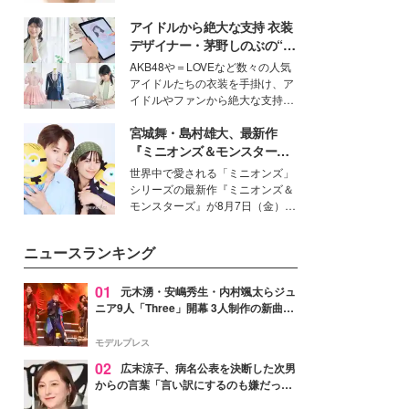
いという読者も多いのでは？そん
アイドルから絶大な支持 衣装
な美容の常識を大きく変える可能
性を秘めた、革新的な「Water
デザイナー・茅野しのぶの“可
Capturing Skin（ウォーターキャ
愛い”を作る美学＜「シチズン
AKB48や＝LOVEなど数々の人気
プチャリングスキン：捕水肌）」
クロスシー」インタビュー＞
アイドルたちの衣装を手掛け、ア
技術を、花王が構築した。
イドルやファンから絶大な支持を
得る、株式会社オサレカンパニー
宮城舞・島村雄大、最新作
取締役兼クリエイティブディレク
ター・茅野しのぶ。一人ひとりの
『ミニオンズ＆モンスター
個性に寄り添い、魅力を引き出す
ズ』の魅力熱弁 ハチャメチャ
世界中で愛される「ミニオンズ」
衣装作りは、多くの女性たちに勇
だけじゃない“友情と絆”に感
シリーズの最新作『ミニオンズ＆
気と自信を与え続けている。
動
モンスターズ』が8月7日（金）に
公開。モデルプレスでは、“大のミ
ニオン好き”という共通点を持つモ
ニュースランキング
デルの宮城舞と島村雄大の特別対
談をお届け！それぞれの視点か
ら、今作ならではの魅力や予想外
01
元木湧・安嶋秀生・内村颯太らジュ
の感動をもたらす奥深いストーリ
ニア9人「Three」開幕 3人制作の新曲＆
ーについて熱く語り合ってもらっ
手描きセットに込めた想い「もっと前に
た。
進んで夢を掴みたい」【ゲネプロレポ】
モデルプレス
02
広末涼子、病名公表を決断した次男
からの言葉「言い訳にするのも嫌だっ
た」「言うべきか迷った」