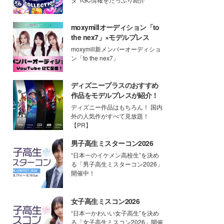
moxymillオーディション「to
the nex7」×モデルプレス
moxymill新メンバーオーディショ
ン「to the nex7」
ディズニープラスのおすすめ
作品をモデルプレスが紹介！
ディズニー作品はもちろん！ 国内
外の人気作がすべて見放題！
【PR】
男子高生ミスターコン2026
“日本一のイケメン高校生”を決め
る「男子高生ミスターコン2026」
開催中！
女子高生ミスコン2026
“日本一かわいい女子高生”を決め
る「女子高生ミスコン2026」開催