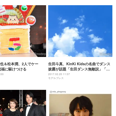
也＆松本潤、2人でケー
生田斗真、KinKi Kidsの名曲でダンス
 祝福に駆けつける
披露が話題「生田ダンス無敵説」「ジ
ャニーズの血」「罪深い」
:00
2017.02.20 11:07
モデルプレス