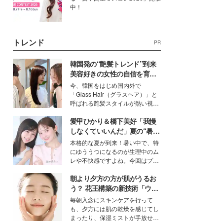
中！
トレンド
PR
韓国発の“艶髪トレンド”到来
美容好きの女性の自信を育む
「ヘアケア事情」って？
今、韓国をはじめ国内外で
「Glass Hair（グラスヘア）」と
呼ばれる艶髪スタイルが熱い視線
を集めています。メイクやファッ
愛甲ひかり＆橋下美好「我慢
ションの完成度を高めるベースと
して、“髪そのものの美しさ”に改
しなくていいんだ」夏の“暑さ
めて注目する人が増えている様
対策”の新しい選択肢とは？
本格的な夏が到来！暑い中で、特
子。今回は、そんな憧れの艶やか
にゆううつになるのが生理中のム
な髪を日常で叶える、美容好きの
レや不快感ですよね。今回はプラ
女性たちのヘアケア事情を紹介し
イベートでも仲良しで旅行好きな
ます。
朝より夕方の方が肌がうるお
モデル・愛甲ひかりさんと橋下美
好さんを迎えて本音で女子会トー
う？ 花王構築の新技術「ウォ
ク。猛暑のお出かけを快適に過ご
ーターキャプチャリングスキ
毎朝入念にスキンケアを行って
すヒントや、2人が感動した夏の
ン（捕水肌）」がスキンケア
も、夕方には肌の乾燥を感じてし
生理の新常識にも迫りました。
の常識を変える予感
まったり、保湿ミストが手放せな