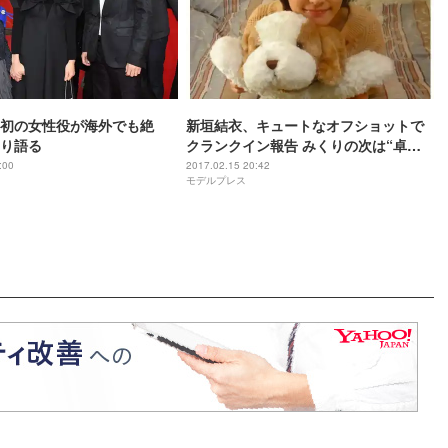
初の女性役が海外でも絶
新垣結衣、キュートなオフショットで
り語る
クランクイン報告 みくりの次は“卓球
女子”多満子旋風の予感
:00
2017.02.15 20:42
モデルプレス