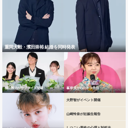
重岡大毅・濱田崇裕 結婚を同時発表
福山雅治がサプライズ登場
峯岸 夫からのキス告白
大野智がイベント開催
山崎怜奈が妊娠生報告
しつこい異性の心理と対処法