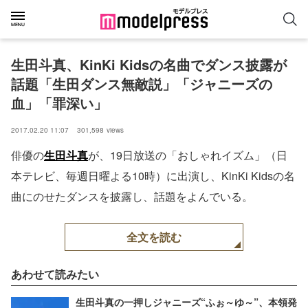
生田斗真、KinKi Kidsの名曲でダンス披露が
話題「生田ダンス無敵説」「ジャニーズの
血」「罪深い」
2017.02.20 11:07
301,598
views
俳優の
生田斗真
が、19日放送の「おしゃれイズム」（日
本テレビ、毎週日曜よる10時）に出演し、KinKi Kidsの名
曲にのせたダンスを披露し、話題をよんでいる。
全文を読む
あわせて読みたい
生田斗真の一押しジャニーズ“ふぉ～ゆ～”、本領発