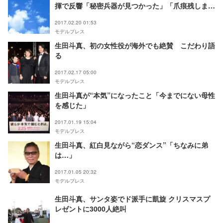
揮で反響「秘密兵器が見つかった」「爪痕残しまく
り」
2017.02.20 01:53
モデルプレス
生田斗真、初の女性役が海外でも絶賛 こだわり語
る
2017.02.17 05:00
モデルプレス
生田斗真が“本気”になったこと「今までにない母性
を感じた」
2017.01.19 15:04
モデルプレス
生田斗真、紅白見ながら“恋ダンス”「ちなみに弟
は…」
2017.01.05 20:32
モデルプレス
生田斗真、サンタ姿でド派手に凱旋 クリスマスプ
レゼントに3000人絶叫