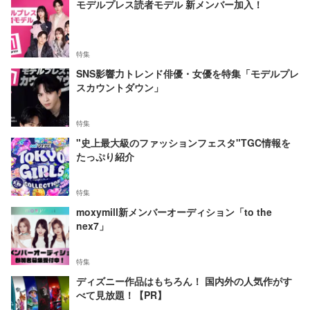
モデルプレス読者モデル 新メンバー加入！
特集
SNS影響力トレンド俳優・女優を特集「モデルプレ
スカウントダウン」
特集
"史上最大級のファッションフェスタ"TGC情報を
たっぷり紹介
特集
moxymill新メンバーオーディション「to the
nex7」
特集
ディズニー作品はもちろん！ 国内外の人気作がす
べて見放題！【PR】