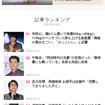
バブみfaceの作り方
記事ランキング
RANKING
01
寺田心、週6ジム通いで体重62kg→82kgに
110kgのベンチプレス持ち上げる姿披露「胸板
の厚みすごい」「かっこいい」と反響
モデルプレス
02
中島歩、“明治時代の文豪”の玄孫だった「教科
書にも載っている」名前も先祖に由来
モデルプレス
03
及川光博、再婚発表 お相手は妊娠中「交際し
ておりました方と」
モデルプレス