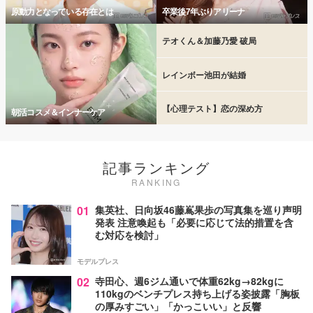
原動力となっている存在とは
卒業後7年ぶりアリーナ
テオくん＆加藤乃愛 破局
レインボー池田が結婚
【心理テスト】恋の深め方
朝活コスメ＆インナーケア
記事ランキング
RANKING
01
集英社、日向坂46藤嶌果歩の写真集を巡り声明
発表 注意喚起も「必要に応じて法的措置を含
む対応を検討」
モデルプレス
02
寺田心、週6ジム通いで体重62kg→82kgに
110kgのベンチプレス持ち上げる姿披露「胸板
の厚みすごい」「かっこいい」と反響