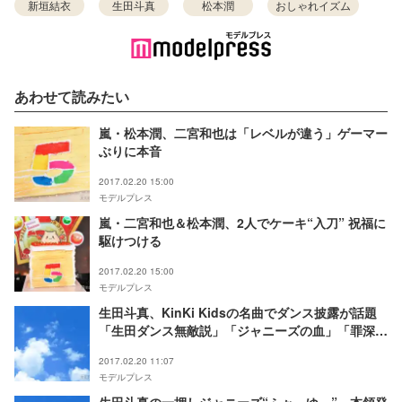
新垣結衣
生田斗真
松本潤
おしゃれイズム
あわせて読みたい
嵐・松本潤、二宮和也は「レベルが違う」ゲーマー
ぶりに本音
2017.02.20 15:00
モデルプレス
嵐・二宮和也＆松本潤、2人でケーキ“入刀” 祝福に
駆けつける
2017.02.20 15:00
モデルプレス
生田斗真、KinKi Kidsの名曲でダンス披露が話題
「生田ダンス無敵説」「ジャニーズの血」「罪深
い」
2017.02.20 11:07
モデルプレス