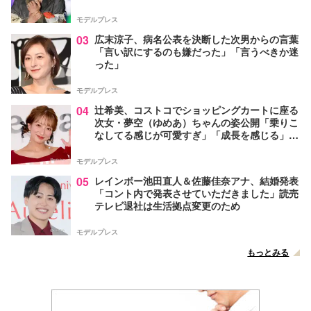
モデルプレス
03
広末涼子、病名公表を決断した次男からの言葉
「言い訳にするのも嫌だった」「言うべきか迷
った」
モデルプレス
04
辻希美、コストコでショッピングカートに座る
次女・夢空（ゆめあ）ちゃんの姿公開「乗りこ
なしてる感じが可愛すぎ」「成長を感じる」の
声
モデルプレス
05
レインボー池田直人＆佐藤佳奈アナ、結婚発表
「コント内で発表させていただきました」読売
テレビ退社は生活拠点変更のため
モデルプレス
もっとみる