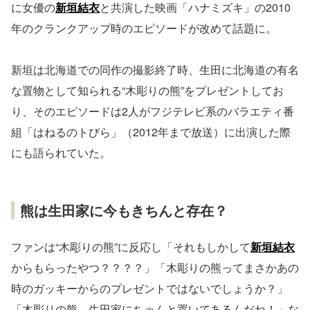
に女優の
新垣結衣
と共演した映画「ハナミズキ」の2010
年のクランクアップ時のエピソードが改めて話題に。
新垣は北海道での同作の撮影終了時、生田に北海道の有名
な置物として知られる“木彫りの熊”をプレゼントしてお
り、そのエピソードは2人がフジテレビ系のバラエティ番
組「はねるのトびら」（2012年まで放送）に出演した際
にも語られていた。
熊は生田家に今もきちんと存在？
ファンは“木彫りの熊”に反応し「それもしかして
新垣結衣
からもらったやつ？？？？」「木彫りの熊ってまさかあの
時のガッキーからのプレゼントではないでしょうか？」
「木彫りの熊、生田家にちゃんと置いてあるんだね！」な