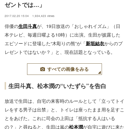
ゼントでは…」
2017.02.20 15:04
1,934,423
views
俳優の
生田斗真
が、19日放送の「おしゃれイズム」（日
本テレビ、毎週日曜よる10時）に出演。生田が披露した
エピソードに登場した“木彫りの熊”が「
新垣結衣
からのプ
レゼントではないか？」と、現在話題となっている。
すべての画像をみる
生田斗真、松本潤の“いたずら”を告白
放送で生田は、自宅の来客時のルールとして「立ってトイ
レをする男子は出禁」と、トイレは座ったまま用を足すこ
とをあげた。これに司会の上田は「抵抗する人はいる
の？」と尋ねると、生田は嵐の
松本潤
が自宅に遊びに来た