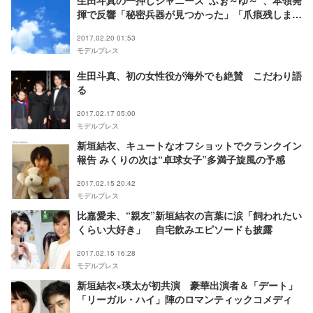
生田斗真の一押しジャニーズ“ふぉ～ゆ～”、本領発
揮で反響「秘密兵器が見つかった」「爪痕残しまく
り」
2017.02.20 01:53
モデルプレス
生田斗真、初の女性役が海外でも絶賛 こだわり語
る
2017.02.17 05:00
モデルプレス
新垣結衣、キュートなオフショットでクランクイン
報告 みくりの次は“卓球女子”多満子旋風の予感
2017.02.15 20:42
モデルプレス
比嘉愛未、“親友”新垣結衣の言葉に涙「飼われたい
くらい大好き」 自宅飲みエピソードも披露
2017.02.15 16:28
モデルプレス
新垣結衣×瑛太が初共演 豪華出演者＆「デート」
「リーガル・ハイ」陣のロマンティックコメディ