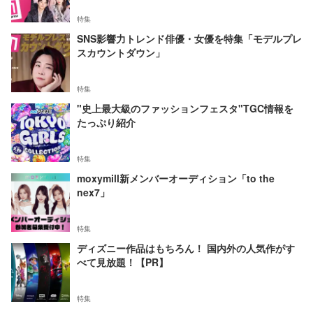
特集
SNS影響力トレンド俳優・女優を特集「モデルプレ
スカウントダウン」
特集
"史上最大級のファッションフェスタ"TGC情報を
たっぷり紹介
特集
moxymill新メンバーオーディション「to the
nex7」
特集
ディズニー作品はもちろん！ 国内外の人気作がす
べて見放題！【PR】
特集