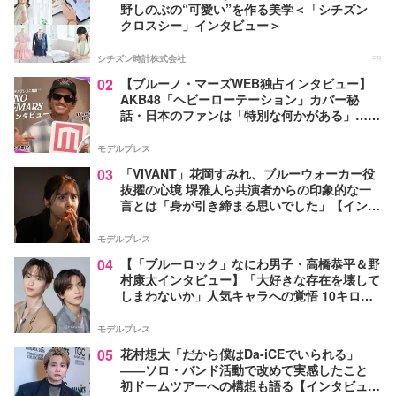
野しのぶの“可愛い”を作る美学＜「シチズン
クロスシー」インタビュー＞
シチズン時計株式会社
PR
02
【ブルーノ・マーズWEB独占インタビュー】
AKB48「ヘビーローテーション」カバー秘
話・日本のファンは「特別な何かがある」…来
日公演への期待語る
モデルプレス
03
「VIVANT」花岡すみれ、ブルーウォーカー役
抜擢の心境 堺雅人ら共演者からの印象的な一
言とは「身が引き締まる思いでした」【インタ
ビュー】
モデルプレス
04
【「ブルーロック」なにわ男子・高橋恭平＆野
村康太インタビュー】「大好きな存在を壊して
しまわないか」人気キャラへの覚悟 10キロ増
量の肉体改造秘話
モデルプレス
05
花村想太「だから僕はDa-iCEでいられる」
――ソロ・バンド活動で改めて実感したこと
初ドームツアーへの構想も語る【インタビュ