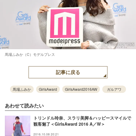
馬場ふみか（C）モデルプレス
記事に戻る
馬場ふみか
GirlsAward
GirlsAward2016AW
ガルアワ
あわせて読みたい
トリンドル玲奈、スラリ美脚＆ハッピースマイルで
観客魅了＜GirlsAward 2016 A／W＞
2016.10.08 20:21