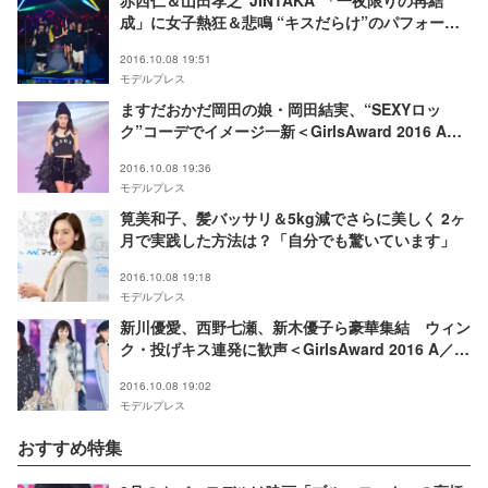
成」に女子熱狂＆悲鳴 “キスだらけ”のパフォーマ
ンスで沸かす＜GirlsAward 2016 A／W＞
2016.10.08 19:51
モデルプレス
ますだおかだ岡田の娘・岡田結実、“SEXYロッ
ク”コーデでイメージ一新＜GirlsAward 2016 A／
W＞
2016.10.08 19:36
モデルプレス
筧美和子、髪バッサリ＆5kg減でさらに美しく 2ヶ
月で実践した方法は？「自分でも驚いています」
2016.10.08 19:18
モデルプレス
新川優愛、西野七瀬、新木優子ら豪華集結 ウィン
ク・投げキス連発に歓声＜GirlsAward 2016 A／W
＞
2016.10.08 19:02
モデルプレス
おすすめ特集