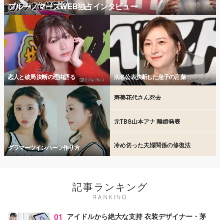
ブルーノマーズWEB独占インタビュー
恋人と破局 決断の理由語る
病名公表決断した息子の言葉
寿美花代さん死去
元TBS山本アナ 離婚発表
冷め切った夫婦関係の修復法
グラマーツインハーフ作り方
記事ランキング
RANKING
01
アイドルから絶大な支持 衣装デザイナー・茅