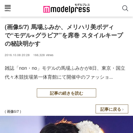
(画像5/7) 馬場ふみか、メリハリ美ボディ
で“モデル×グラビア”を席巻 スタイルキープ
の秘訣明かす
2016.10.08 20:28
166,328
views
雑誌「non・no」モデルの馬場ふみかが8日、東京・国立
代々木競技場第一体育館にて開催中のファッショ...
記事の続きを読む
記事に戻る
( 画像5/7 )