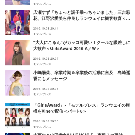
モデルプレス
広瀬すず「ちょっと調子乗っちゃいました」三吉彩
花、江野沢愛美ら仲良しランウェイに観客歓喜＜
GirlsAward 2016 A／W＞
2016.10.08 20:14
モデルプレス
“大人にこるん”がカッコ可愛い！クールな眼差しに
大歓声＜GirlsAward 2016 A／W＞
2016.10.08 20:07
モデルプレス
小嶋陽菜、卒業時期＆卒業後の活動に言及 島崎遥
香にもメッセージ
2016.10.08 20:05
モデルプレス
「GirlsAward」×「モデルプレス」ランウェイの模
様をVineで配信＜パート6＞
2016.10.08 20:00
モデルプレス
赤西仁＆山田孝之“JINTAKA”「一夜限りの再結