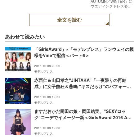
AUTUMN／WINTER」に
ウエディングドレス姿で
登場した小嶋陽菜（C）
モデルプレス
全文を読む
あわせて読みたい
「GirlsAward」×「モデルプレス」ランウェイの模
様をVineで配信＜パート6＞
2016.10.08 20:00
モデルプレス
赤西仁＆山田孝之“JINTAKA”「一夜限りの再結
成」に女子熱狂＆悲鳴 “キスだらけ”のパフォーマ
ンスで沸かす＜GirlsAward 2016 A／W＞
2016.10.08 19:51
モデルプレス
ますだおかだ岡田の娘・岡田結実、“SEXYロッ
ク”コーデでイメージ一新＜GirlsAward 2016 A／
W＞
2016.10.08 19:36
モデルプレス