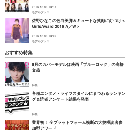
2016.10.08 18:51
モデルプレス
佐野ひなこの色白美脚＆キュートな笑顔に釘づけ＜
GirlsAward 2016 A／W＞
2016.10.08 18:49
モデルプレス
おすすめ特集
8月のカバーモデルは映画「ブルーロック」の高橋
文哉
特集
各種エンタメ・ライフスタイルにまつわるランキン
グ＆読者アンケート結果を発表
特集
業界初！ 全プラットフォーム横断の大規模読者参
加型アワード