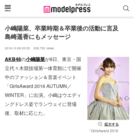
小嶋陽菜、卒業時期＆卒業後の活動に言及　
島崎遥香にもメッセージ
2016.10.08 20:05
228,752
views
AKB48
の
小嶋陽菜
が8日、東京・国
立代々木競技場第一体育館にて開催
中のファッション＆音楽イベント
「GirlsAward 2016 AUTUMN／
WINTER」に出演。小嶋はウエディ
ングドレス姿でランウェイに登場
後、取材に応じた。
拡大する
「GirlsAward 2016