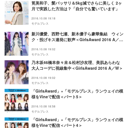
筧美和子、髪バッサリ＆5kg減でさらに美しく 2ヶ
月で実践した方法は？「自分でも驚いています」
2016.10.08 19:18
モデルプレス
新川優愛、西野七瀬、新木優子ら豪華集結 ウィン
ク・投げキス連発に歓声＜GirlsAward 2016 A／W
＞
2016.10.08 19:02
モデルプレス
乃木坂46橋本奈々未＆松村沙友理、美肌あらわな
大人コーデに視線集中＜GirlsAward 2016 A／W＞
2016.10.08 19:02
モデルプレス
「GirlsAward」×「モデルプレス」ランウェイの模
様をVineで配信＜パート5＞
2016.10.08 18:58
モデルプレス
「GirlsAward」×「モデルプレス」ランウェイの模
様をVineで配信＜パート4＞