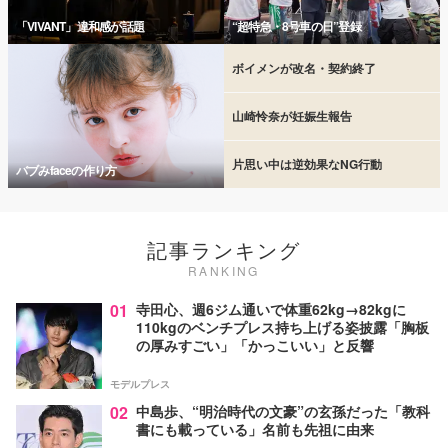
「VIVANT」違和感が話題
“超特急・8号車の日”登録
ボイメンが改名・契約終了
山崎怜奈が妊娠生報告
片思い中は逆効果なNG行動
バブみfaceの作り方
記事ランキング
RANKING
01
寺田心、週6ジム通いで体重62kg→82kgに
110kgのベンチプレス持ち上げる姿披露「胸板
の厚みすごい」「かっこいい」と反響
モデルプレス
02
中島歩、“明治時代の文豪”の玄孫だった「教科
書にも載っている」名前も先祖に由来