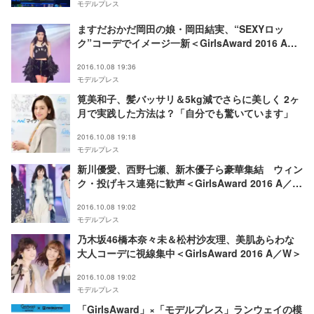
モデルプレス
ますだおかだ岡田の娘・岡田結実、“SEXYロッ
ク”コーデでイメージ一新＜GirlsAward 2016 A／
W＞
2016.10.08 19:36
モデルプレス
筧美和子、髪バッサリ＆5kg減でさらに美しく 2ヶ
月で実践した方法は？「自分でも驚いています」
2016.10.08 19:18
モデルプレス
新川優愛、西野七瀬、新木優子ら豪華集結 ウィン
ク・投げキス連発に歓声＜GirlsAward 2016 A／W
＞
2016.10.08 19:02
モデルプレス
乃木坂46橋本奈々未＆松村沙友理、美肌あらわな
大人コーデに視線集中＜GirlsAward 2016 A／W＞
2016.10.08 19:02
モデルプレス
「GirlsAward」×「モデルプレス」ランウェイの模