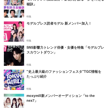
秘訣」
特集
モデルプレス読者モデル 新メンバー加入！
特集
SNS影響力トレンド俳優・女優を特集「モデルプレ
スカウントダウン」
特集
"史上最大級のファッションフェスタ"TGC情報を
たっぷり紹介
特集
moxymill新メンバーオーディション「to the
nex7」