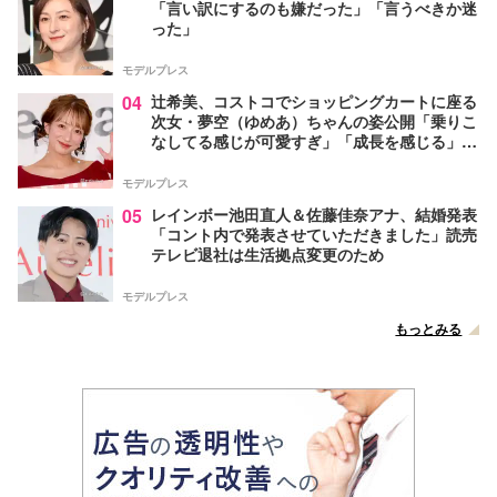
「言い訳にするのも嫌だった」「言うべきか迷
った」
モデルプレス
04
辻希美、コストコでショッピングカートに座る
次女・夢空（ゆめあ）ちゃんの姿公開「乗りこ
なしてる感じが可愛すぎ」「成長を感じる」の
声
モデルプレス
05
レインボー池田直人＆佐藤佳奈アナ、結婚発表
「コント内で発表させていただきました」読売
テレビ退社は生活拠点変更のため
モデルプレス
もっとみる