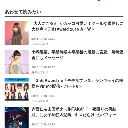
あわせて読みたい
“大人にこるん”がカッコ可愛い！クールな眼差しに
大歓声＜GirlsAward 2016 A／W＞
2016.10.08 20:07
モデルプレス
小嶋陽菜、卒業時期＆卒業後の活動に言及 島崎遥
香にもメッセージ
2016.10.08 20:05
モデルプレス
「GirlsAward」×「モデルプレス」ランウェイの模
様をVineで配信＜パート6＞
2016.10.08 20:00
モデルプレス
赤西仁＆山田孝之“JINTAKA”「一夜限りの再結
成」に女子熱狂＆悲鳴 “キスだらけ”のパフォーマ
ンスで沸かす＜GirlsAward 2016 A／W＞
2016.10.08 19:51