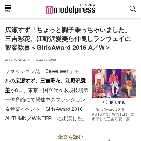
広瀬すず「ちょっと調子乗っちゃいました」
三吉彩花、江野沢愛美ら仲良しランウェイに
観客歓喜＜GirlsAward 2016 A／W＞
2016.10.08 20:14
132,605
views
ファッション誌「Seventeen」モデ
ルの
広瀬すず
、
三吉彩花
、
江野沢愛
美
が8日、東京・国立代々木競技場第
一体育館にて開催中のファッション
拡大する
＆音楽イベント「GirlsAward 2016
「GirlsAward 2016
AUTUMN／WINTER」に
AUTUMN／WINTER」に出演した。
出演した三吉彩花、広瀬
すず、江野沢愛美（C）
モデルプレス
全文を読む