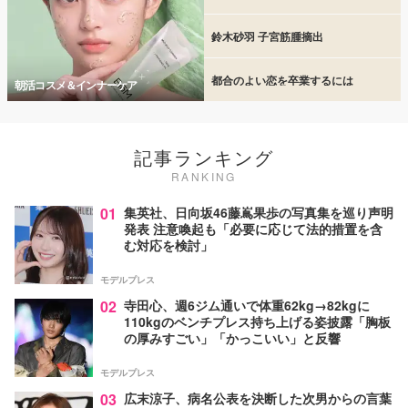
鈴木砂羽 子宮筋腫摘出
都合のよい恋を卒業するには
朝活コスメ＆インナーケア
記事ランキング
RANKING
01
集英社、日向坂46藤嶌果歩の写真集を巡り声明
発表 注意喚起も「必要に応じて法的措置を含
む対応を検討」
モデルプレス
02
寺田心、週6ジム通いで体重62kg→82kgに
110kgのベンチプレス持ち上げる姿披露「胸板
の厚みすごい」「かっこいい」と反響
モデルプレス
03
広末涼子、病名公表を決断した次男からの言葉