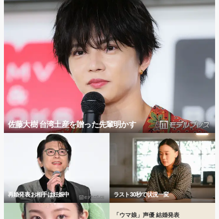
佐藤大樹 台湾土産を贈った先輩明かす
再婚発表 お相手は妊娠中
ラスト30秒で状況一変
「ウマ娘」声優 結婚発表