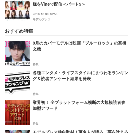
様をVineで配信＜パート5＞
2016.10.08 18:58
モデルプレス
おすすめ特集
8月のカバーモデルは映画「ブルーロック」の高橋
文哉
特集
各種エンタメ・ライフスタイルにまつわるランキン
グ＆読者アンケート結果を発表
特集
業界初！ 全プラットフォーム横断の大規模読者参
加型アワード
特集
モデルプレス独自取材！著名人が語る「夢を叶える