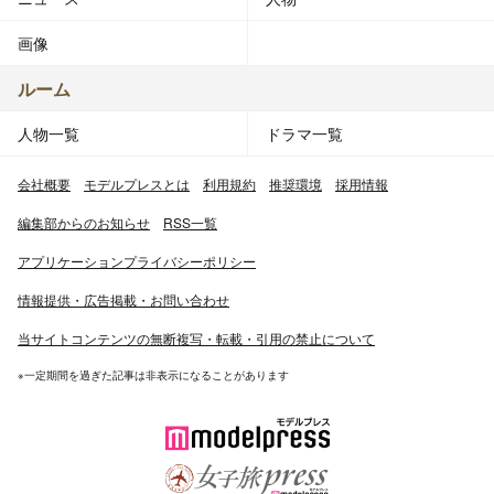
画像
ルーム
人物一覧
ドラマ一覧
会社概要
モデルプレスとは
利用規約
推奨環境
採用情報
編集部からのお知らせ
RSS一覧
アプリケーションプライバシーポリシー
情報提供・広告掲載・お問い合わせ
当サイトコンテンツの無断複写・転載・引用の禁止について
※一定期間を過ぎた記事は非表示になることがあります