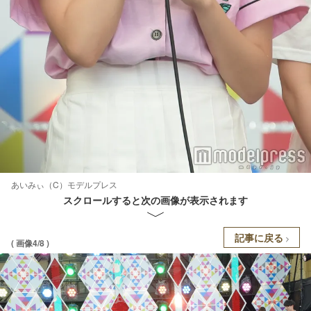
あいみぃ（C）モデルプレス
スクロールすると次の画像が表示されます
記事に戻る
( 画像4/8 )