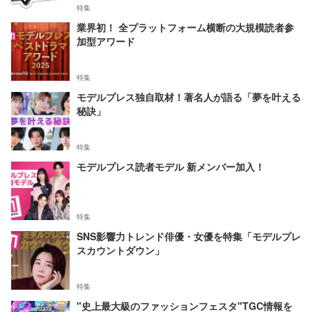
特集
業界初！ 全プラットフォーム横断の大規模読者参
加型アワード
特集
モデルプレス独自取材！著名人が語る「夢を叶える
秘訣」
特集
モデルプレス読者モデル 新メンバー加入！
特集
SNS影響力トレンド俳優・女優を特集「モデルプレ
スカウントダウン」
特集
"史上最大級のファッションフェスタ"TGC情報を