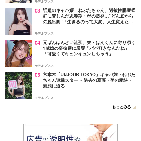
モデルプレス
03
話題のキャバ嬢・ねぶたちゃん、過敏性腸症候
群に苦しんだ思春期・母の蒸発…“どん底から
の脱出劇”「生きるのって大変」人生変えた言
葉とは【インタビュー連載Vol.1】
モデルプレス
04
元ばんばんざい流那、夫・はんくんに寄り添う
1歳娘の姿披露に反響「パパ好きなんだね」
「可愛くてキュンキュンしちゃう」
モデルプレス
05
六本木「UNJOUR TOKYO」キャバ嬢・ねぶた
ちゃん連載スタート 過去の葛藤・美の秘訣・
素顔に迫る
モデルプレス
もっとみる