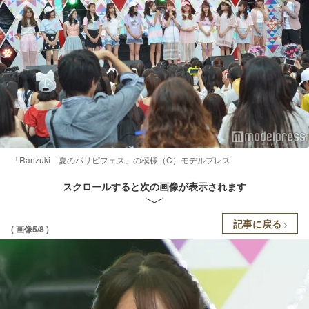
「Ranzuki 夏のパリピフェス」の模様（C）モデルプレス
スクロールすると次の画像が表示されます
記事に戻る
( 画像5/8 )