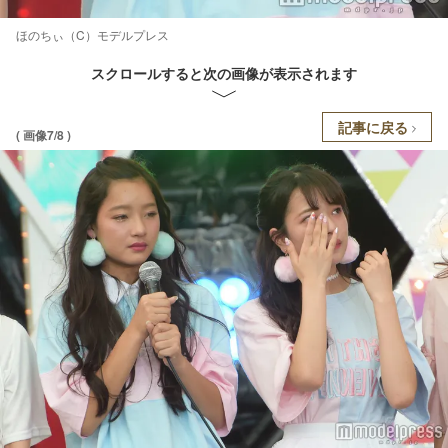
ほのちぃ（C）モデルプレス
スクロールすると次の画像が表示されます
記事に戻る
( 画像7/8 )