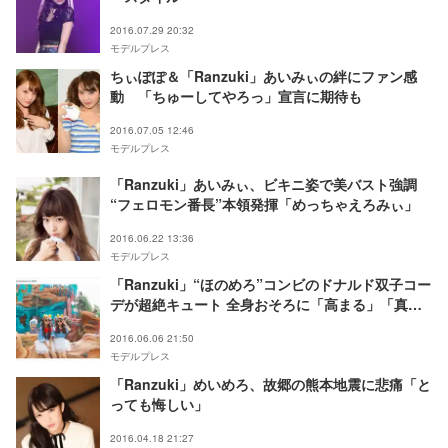
2016.07.29 20:32
モデルプレス
ちぃぽぽ＆「Ranzuki」あいみぃの絆にファン感
動 「ちゅーしてやろっ」宣言に期待も
2016.07.05 12:46
モデルプレス
「Ranzuki」あいみぃ、ビキニ姿で美バスト強調
“フェロモン番長”本領発揮「めっちゃえろみぃ」
2016.06.22 13:36
モデルプレス
「Ranzuki」“ほのめろ”コンビのドナルド双子コー
デが超絶キュート 全身おそろに「高まる」「真似
したい」
2016.06.06 21:50
モデルプレス
「Ranzuki」めいめろ、故郷の熊本地震に悲痛「と
っても悔しい」
2016.04.18 21:27